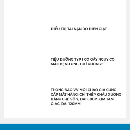
ĐIỀU TRỊ TAI NẠN DO ĐIỆN GIẬT
TIỂU ĐƯỜNG TYP 1 CÓ GÂY NGUY CƠ
MẮC BỆNH UNG THƯ KHÔNG?
THÔNG BÁO VV MỜI CHÀO GIÁ CUNG
CẤP MẶT HÀNG: CHỈ THÉP KHÂU XƯƠNG
BÁNH CHÈ SỐ 7, DÀI 60CM KIM TAM
GIÁC, DÀI 120MM