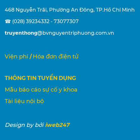
468 Nguyễn Trãi, Phường An Đông, TP.Hồ Chí Minh
☎ (028) 39234332 - 73077307
truyenthong
@bvnguyentriphuong.com.vn
/
Viện phí
Hóa đơn điện tử
THÔNG TIN TUYỂN DỤNG
Mẫu báo cáo sự cố y khoa
Tài liệu nội bộ
iweb247
Design
by bởi