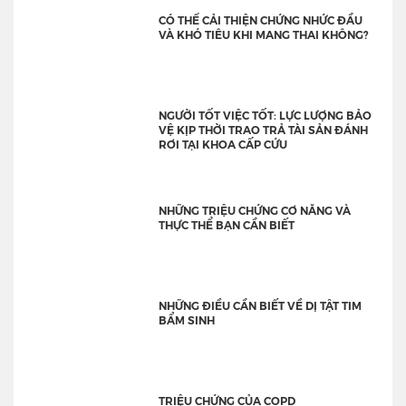
CÓ THỂ CẢI THIỆN CHỨNG NHỨC ĐẦU
VÀ KHÓ TIÊU KHI MANG THAI KHÔNG?
NGƯỜI TỐT VIỆC TỐT: LỰC LƯỢNG BẢO
VỆ KỊP THỜI TRAO TRẢ TÀI SẢN ĐÁNH
RƠI TẠI KHOA CẤP CỨU
NHỮNG TRIỆU CHỨNG CƠ NĂNG VÀ
THỰC THỂ BẠN CẦN BIẾT
NHỮNG ĐIỀU CẦN BIẾT VỀ DỊ TẬT TIM
BẨM SINH
TRIỆU CHỨNG CỦA COPD