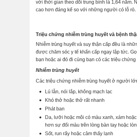
với thời gian theo dõi trung bình là 1,64 nă
cao hơn đáng kể so với những người có lỗ rò. 
Triệu chứng nhiễm trùng huyết và bệnh thậ
Nhiễm trùng huyết và suy thận cấp đều là nhữn
được chăm sóc y tế khẩn cấp ngay lập tức. Gọ
bạn hoặc ai đó đi cùng bạn có các triệu chứng c
Nhiễm trùng huyết
Các triệu chứng nhiễm trùng huyết ở người lớ
Lú lẫn, nói lắp, không mạch lạc
Khó thở hoặc thở rất nhanh
Phát ban
Da, lưỡi hoặc môi có màu xanh, xám hoặc
hơn sự đổi màu trên lòng bàn tay hoặc lò
Sốt, run rẩy hoặc cảm thấy lạnh