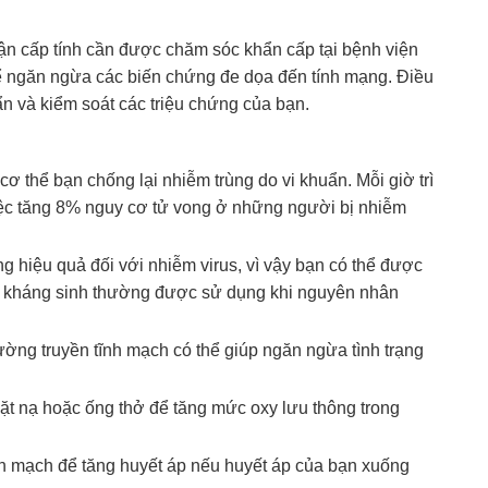
hận cấp tính cần được chăm sóc khẩn cấp tại bệnh viện
 để ngăn ngừa các biến chứng đe dọa đến tính mạng. Điều
 ẩn và kiểm soát các triệu chứng của bạn.
ơ thể bạn chống lại nhiễm trùng do vi khuẩn. Mỗi giờ trì
iệc tăng 8% nguy cơ tử vong ở những người bị nhiễm
 hiệu quả đối với nhiễm virus, vì vậy bạn có thể được
ốc kháng sinh thường được sử dụng khi nguyên nhân
ờng truyền tĩnh mạch có thể giúp ngăn ngừa tình trạng
t nạ hoặc ống thở để tăng mức oxy lưu thông trong
n mạch để tăng huyết áp nếu huyết áp của bạn xuống