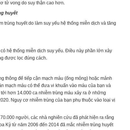
cơ tử vong do suy thận cao hơn.
ng huyết
m trùng huyết do làm suy yếu hệ thống miễn dịch và tăng
ó hệ thống miễn dịch suy yếu. Điều này phần lớn xảy
ông được lọc đúng cách.
ống thông để tiếp cận mạch máu (ống mỏng) hoặc mảnh
cận mạch máu có thể đưa vi khuẩn vào máu của bạn và
ó tới hơn 14.000 ca nhiễm trùng máu xảy ra ở những
20. Nguy cơ nhiễm trùng của bạn phụ thuộc vào loại vị
70.000 người, các nhà nghiên cứu đã phát hiện ra rằng
oa Kỳ từ năm 2006 đến 2014 đã mắc nhiễm trùng huyết