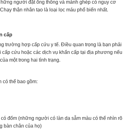
m. Những người đặt ống thông và mảnh ghép có nguy cơ
Chạy thận nhân tạo là loại lọc máu phổ biến nhất.
n cấp
g trường hợp cấp cứu y tế. Điều quan trọng là bạn phải
i cấp cứu hoặc các dịch vụ khẩn cấp tại địa phương nếu
ủa một trong hai tình trạng.
n có thể bao gồm:
 có đốm (những người có làn da sẫm màu có thể nhìn rõ
ng bàn chân của họ)