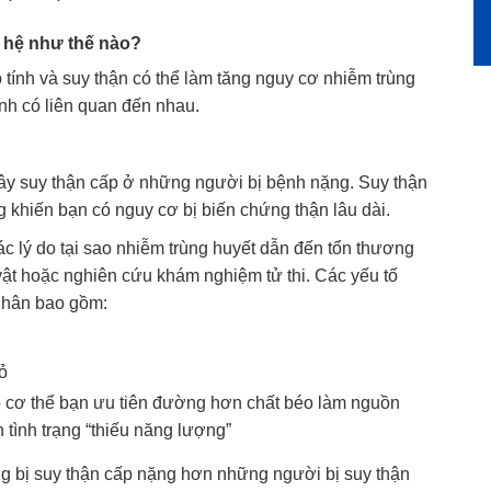
n hệ như thế nào?
 tính và suy thận có thể làm tăng nguy cơ nhiễm trùng
ệnh có liên quan đến nhau.
ây suy thận cấp ở những người bị bệnh nặng. Suy thận
 khiến bạn có nguy cơ bị biến chứng thận lâu dài.
c lý do tại sao nhiễm trùng huyết dẫn đến tổn thương
ật hoặc nghiên cứu khám nghiệm tử thi. Các yếu tố
 nhân bao gồm:
ỏ
g đó cơ thể bạn ưu tiên đường hơn chất béo làm nguồn
 tình trạng “thiếu năng lượng”
g bị suy thận cấp nặng hơn những người bị suy thận