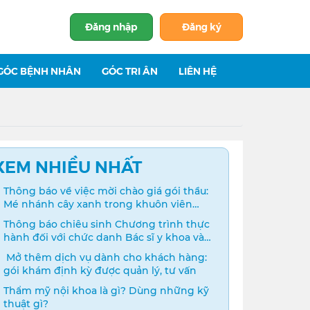
Đăng nhập
Đăng ký
GÓC BỆNH NHÂN
GÓC TRI ÂN
LIÊN HỆ
XEM NHIỀU NHẤT
Thông báo về việc mời chào giá gói thầu:
Mé nhánh cây xanh trong khuôn viên
bệnh viện
Thông báo chiêu sinh Chương trình thực
hành đối với chức danh Bác sĩ y khoa và
Điều dưỡng năm 2024
️ Mở thêm dịch vụ dành cho khách hàng:
gói khám định kỳ được quản lý, tư vấn
Thẩm mỹ nội khoa là gì? Dùng những kỹ
thuật gì?