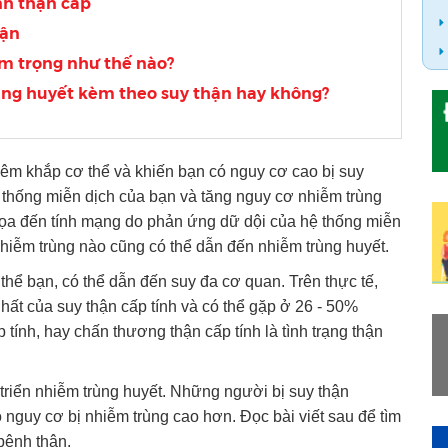
nh thận cấp
hận
m trọng như thế nào?
ùng huyết kèm theo suy thận hay không?
viêm khắp cơ thể và khiến bạn có nguy cơ cao bị suy
ệ thống miễn dịch của bạn và tăng nguy cơ nhiễm trùng
 dọa đến tính mạng do phản ứng dữ dội của hệ thống miễn
 nhiễm trùng nào cũng có thể dẫn đến nhiễm trùng huyết.
hể bạn, có thể dẫn đến suy đa cơ quan. Trên thực tế,
hất của suy thận cấp tính và có thể gặp ở 26 - 50%
 tính, hay chấn thương thận cấp tính là tình trạng thận
 triển nhiễm trùng huyết. Những người bị suy thận
 nguy cơ bị nhiễm trùng cao hơn. Đọc bài viết sau để tìm
bệnh thận.