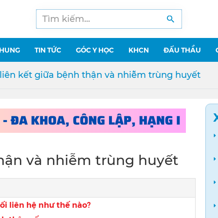
CHUNG
TIN TỨC
GÓC Y HỌC
KHCN
ĐẤU THẦU
liên kết giữa bệnh thận và nhiễm trùng huyết
thận và nhiễm trùng huyết
i liên hệ như thế nào?