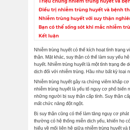
Triệu chứng nhiễm trùng huyết và bệ
Điều trị nhiễm trùng huyết và bệnh t
Nhiễm trùng huyết với suy thận nghiê
Bạn có thể sống sót khi mắc nhiễm tr
Kết luận
Nhiễm trùng huyết có thể kích hoạt tình trạng 
thận. Mặt khác, suy thận có thể làm suy yếu h
huyết. Nhiễm trùng huyết là một tình trạng đe
dịch đối với nhiễm trùng. Hầu như bất kỳ loại
Nhiễm trùng huyết gây ra chứng viêm khắp cơ t
nhiễm trùng huyết là yếu tố nguy cơ phổ biến n
những người bị suy thận cấp tính. Suy thận cấp
mất chức năng đột ngột.
Bị suy thận cũng có thể làm tăng nguy cơ phát
thường có hệ thống miễn dịch yếu, khiến họ có
hiểu về mối liên hệ giữa nhiễm trùng huyết và 