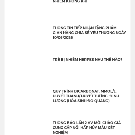
NHIỄM KHÔNG KHÍ
THÔNG TIN TIẾP NHẬN TẶNG PHẨM
GIAN HÀNG CHIA SẺ YÊU THƯƠNG NGÀY
10/06/2026
TRẺ BỊ NHIỄM HERPES NHƯ THẾ NÀO?
QUY TRÌNH BICARBONAT: MMOL/L:
HUYẾT THANH/ HUYẾT TƯƠNG: ĐỊNH
LƯỢNG (HÓA SINH ĐO QUANG)
THÔNG BÁO LẦN 2 VV MỜI CHÀO GIÁ
CUNG CẤP NỒI HẤP HỦY MẪU XÉT
NGHIỆM