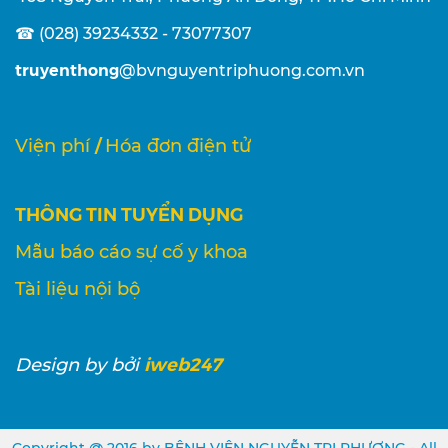
☎ (028) 39234332 - 73077307
truyenthong
@bvnguyentriphuong.com.vn
/
Viện phí
Hóa đơn điện tử
THÔNG TIN TUYỂN DỤNG
Mẫu báo cáo sự cố y khoa
Tài liệu nội bộ
iweb247
Design
by bởi