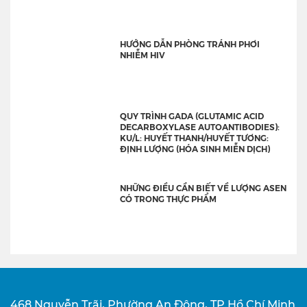
HƯỚNG DẪN PHÒNG TRÁNH PHƠI
NHIỄM HIV
QUY TRÌNH GADA (GLUTAMIC ACID
DECARBOXYLASE AUTOANTIBODIES):
KU/L: HUYẾT THANH/HUYẾT TƯƠNG:
ĐỊNH LƯỢNG (HÓA SINH MIỄN DỊCH)
NHỮNG ĐIỀU CẦN BIẾT VỀ LƯỢNG ASEN
CÓ TRONG THỰC PHẨM
468 Nguyễn Trãi, Phường An Đông, TP.Hồ Chí Minh