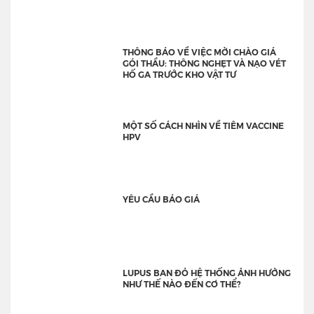
THÔNG BÁO VỀ VIỆC MỜI CHÀO GIÁ
GÓI THẦU: THÔNG NGHẸT VÀ NẠO VÉT
HỐ GA TRƯỚC KHO VẬT TƯ
MỘT SỐ CÁCH NHÌN VỀ TIÊM VACCINE
HPV
YÊU CẦU BÁO GIÁ
LUPUS BAN ĐỎ HỆ THỐNG ẢNH HƯỞNG
NHƯ THẾ NÀO ĐẾN CƠ THỂ?