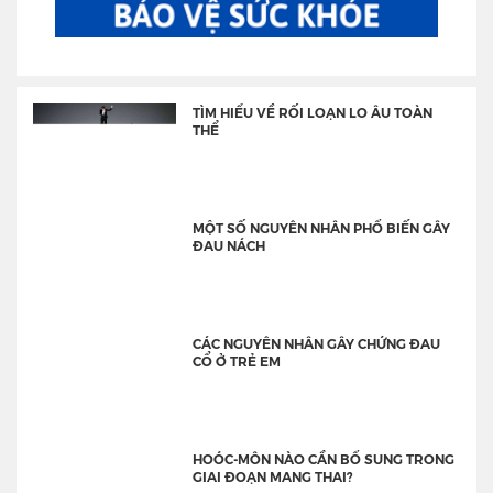
TÌM HIỂU VỀ RỐI LOẠN LO ÂU TOÀN
THỂ
MỘT SỐ NGUYÊN NHÂN PHỔ BIẾN GÂY
ĐAU NÁCH
CÁC NGUYÊN NHÂN GÂY CHỨNG ĐAU
CỔ Ở TRẺ EM
HOÓC-MÔN NÀO CẦN BỔ SUNG TRONG
GIAI ĐOẠN MANG THAI?