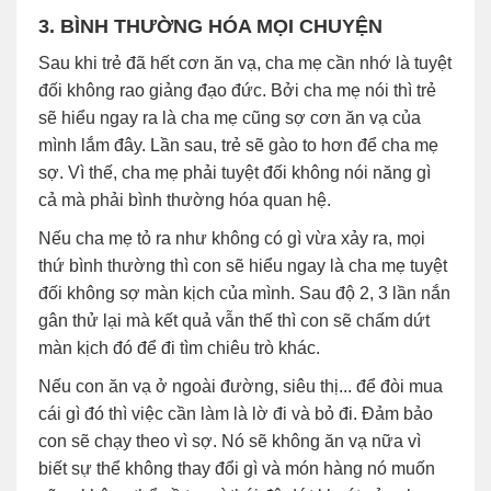
3. BÌNH THƯỜNG HÓA MỌI CHUYỆN
Sau khi trẻ đã hết cơn ăn vạ, cha mẹ cần nhớ là tuyệt
đối không rao giảng đạo đức. Bởi cha mẹ nói thì trẻ
sẽ hiểu ngay ra là cha mẹ cũng sợ cơn ăn vạ của
mình lắm đây. Lần sau, trẻ sẽ gào to hơn để cha mẹ
sợ. Vì thế, cha mẹ phải tuyệt đối không nói năng gì
cả mà phải bình thường hóa quan hệ.
Nếu cha mẹ tỏ ra như không có gì vừa xảy ra, mọi
thứ bình thường thì con sẽ hiểu ngay là cha mẹ tuyệt
đối không sợ màn kịch của mình. Sau độ 2, 3 lần nắn
gân thử lại mà kết quả vẫn thế thì con sẽ chấm dứt
màn kịch đó để đi tìm chiêu trò khác.
Nếu con ăn vạ ở ngoài đường, siêu thị... để đòi mua
cái gì đó thì việc cần làm là lờ đi và bỏ đi. Đảm bảo
con sẽ chạy theo vì sợ. Nó sẽ không ăn vạ nữa vì
biết sự thể không thay đổi gì và món hàng nó muốn