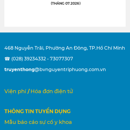
(THÁNG 07.2026)
468 Nguyễn Trãi, Phường An Đông, TP.Hồ Chí Minh
☎ (028) 39234332 - 73077307
truyenthong
@bvnguyentriphuong.com.vn
/
Viện phí
Hóa đơn điện tử
THÔNG TIN TUYỂN DỤNG
Mẫu báo cáo sự cố y khoa