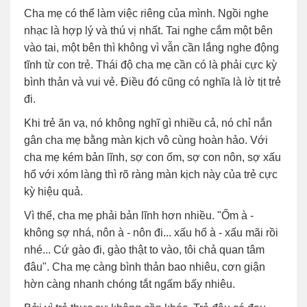
Cha mẹ có thể làm việc riêng của mình. Ngồi nghe
nhạc là hợp lý và thú vị nhất. Tai nghe cắm một bên
vào tai, một bên thì không vì vẫn cần lắng nghe động
tĩnh từ con trẻ. Thái độ cha mẹ cần có là phải cực kỳ
bình thản và vui vẻ. Điều đó cũng có nghĩa là lờ tịt trẻ
đi.
Khi trẻ ăn vạ, nó không nghĩ gì nhiều cả, nó chỉ nắn
gân cha mẹ bằng màn kịch vô cùng hoàn hảo. Với
cha mẹ kém bản lĩnh, sợ con ốm, sợ con nôn, sợ xấu
hổ với xóm làng thì rõ ràng màn kịch này của trẻ cực
kỳ hiệu quả.
Vì thế, cha mẹ phải bản lĩnh hơn nhiều. "Ốm à -
không sợ nhá, nôn à - nôn đi... xấu hổ à - xấu mãi rồi
nhé... Cứ gào đi, gào thật to vào, tôi chả quan tâm
đâu". Cha mẹ càng bình thản bao nhiêu, cơn giận
hờn càng nhanh chóng tắt ngấm bấy nhiêu.