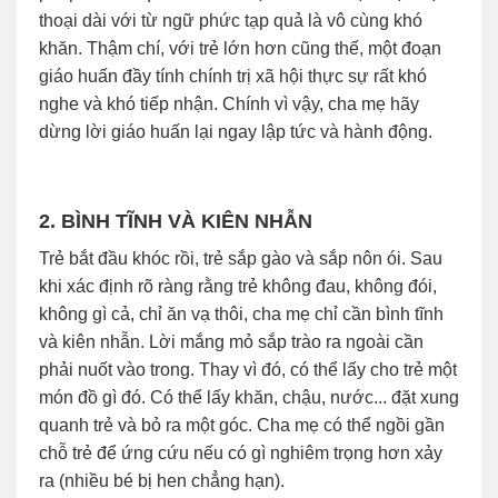
thoại dài với từ ngữ phức tạp quả là vô cùng khó
khăn. Thậm chí, với trẻ lớn hơn cũng thế, một đoạn
giáo huấn đầy tính chính trị xã hội thực sự rất khó
nghe và khó tiếp nhận. Chính vì vậy, cha mẹ hãy
dừng lời giáo huấn lại ngay lập tức và hành động.
2. BÌNH TĨNH VÀ KIÊN NHẪN
Trẻ bắt đầu khóc rồi, trẻ sắp gào và sắp nôn ói. Sau
khi xác định rõ ràng rằng trẻ không đau, không đói,
không gì cả, chỉ ăn vạ thôi, cha mẹ chỉ cần bình tĩnh
và kiên nhẫn. Lời mắng mỏ sắp trào ra ngoài cần
phải nuốt vào trong. Thay vì đó, có thể lấy cho trẻ một
món đồ gì đó. Có thể lấy khăn, chậu, nước... đặt xung
quanh trẻ và bỏ ra một góc. Cha mẹ có thể ngồi gần
chỗ trẻ để ứng cứu nếu có gì nghiêm trọng hơn xảy
ra (nhiều bé bị hen chẳng hạn).