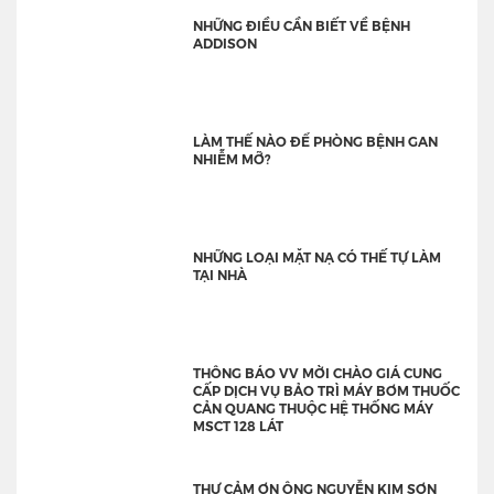
NHỮNG ĐIỀU CẦN BIẾT VỀ BỆNH
ADDISON
LÀM THẾ NÀO ĐỂ PHÒNG BỆNH GAN
NHIỄM MỠ?
NHỮNG LOẠI MẶT NẠ CÓ THẾ TỰ LÀM
TẠI NHÀ
THÔNG BÁO VV MỜI CHÀO GIÁ CUNG
CẤP DỊCH VỤ BẢO TRÌ MÁY BƠM THUỐC
CẢN QUANG THUỘC HỆ THỐNG MÁY
MSCT 128 LÁT
THƯ CẢM ƠN ÔNG NGUYỄN KIM SƠN