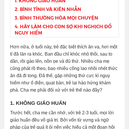
1. KHÔNG GIÁO HUẤN
2. BÌNH TĨNH VÀ KIÊN NHẪN
3. BÌNH THƯỜNG HÓA MỌI CHUYỆN
4. HÃY LÀM CHO CON SỢ KHI NGHỊCH ĐỒ
NGUY HIỂM
Hơn nữa, ở tuổi này, trẻ đặc biệt thích ăn vạ, hơi một
tí đã lăn ra khóc. Ban đầu chỉ khóc nhỏ thôi, sau to
dần, rồi gào lên, nôn ọe và đủ thứ. Nhiều cha mẹ
cũng phát rồ theo, bao nhiêu công lao nhồi nhét thức
ăn đã đi tong. Đã thế, gặp những thứ cực kì nguy
hiểm như ổ điện, quạt bàn, trẻ lại hào hứng khám
phá. Cha mẹ phải đối xử với trẻ thế nào đây?
1. KHÔNG GIÁO HUẤN
Trước hết, cha mẹ cần nhớ, với trẻ 2-3 tuổi, mọi lời
giáo huấn đều vô giá trị. Bởi vốn từ vựng và ngữ
pháp của trẻ quá ít ỏi nên việc hiểu cả một đoạn hội