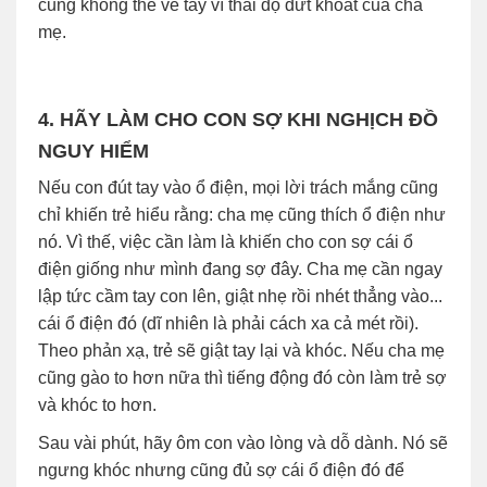
cũng không thể về tay vì thái độ dứt khoát của cha
mẹ.
4. HÃY LÀM CHO CON SỢ KHI NGHỊCH ĐỒ
NGUY HIỂM
Nếu con đút tay vào ổ điện, mọi lời trách mắng cũng
chỉ khiến trẻ hiểu rằng: cha mẹ cũng thích ổ điện như
nó. Vì thế, việc cần làm là khiến cho con sợ cái ổ
điện giống như mình đang sợ đây. Cha mẹ cần ngay
lập tức cầm tay con lên, giật nhẹ rồi nhét thẳng vào...
cái ổ điện đó (dĩ nhiên là phải cách xa cả mét rồi).
Theo phản xạ, trẻ sẽ giật tay lại và khóc. Nếu cha mẹ
cũng gào to hơn nữa thì tiếng động đó còn làm trẻ sợ
và khóc to hơn.
Sau vài phút, hãy ôm con vào lòng và dỗ dành. Nó sẽ
ngưng khóc nhưng cũng đủ sợ cái ổ điện đó để