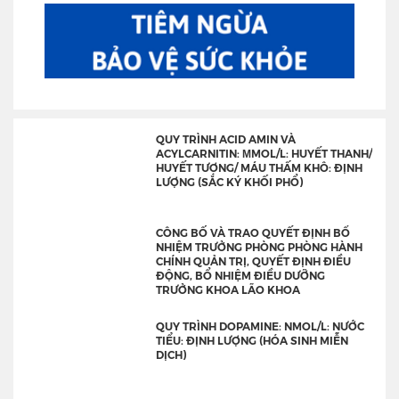
QUY TRÌNH ACID AMIN VÀ
ACYLCARNITIN: ΜMOL/L: HUYẾT THANH/
HUYẾT TƯƠNG/ MÁU THẤM KHÔ: ĐỊNH
LƯỢNG (SẮC KÝ KHỐI PHỔ)
CÔNG BỐ VÀ TRAO QUYẾT ĐỊNH BỔ
NHIỆM TRƯỞNG PHÒNG PHÒNG HÀNH
CHÍNH QUẢN TRỊ, QUYẾT ĐỊNH ĐIỀU
ĐỘNG, BỔ NHIỆM ĐIỀU DƯỠNG
TRƯỞNG KHOA LÃO KHOA
QUY TRÌNH DOPAMINE: NMOL/L: NƯỚC
TIỂU: ĐỊNH LƯỢNG (HÓA SINH MIỄN
DỊCH)