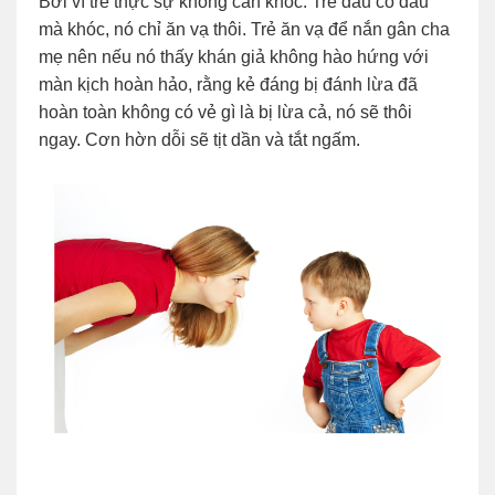
Bởi vì trẻ thực sự không cần khóc. Trẻ đâu có đau
mà khóc, nó chỉ ăn vạ thôi. Trẻ ăn vạ để nắn gân cha
mẹ nên nếu nó thấy khán giả không hào hứng với
màn kịch hoàn hảo, rằng kẻ đáng bị đánh lừa đã
hoàn toàn không có vẻ gì là bị lừa cả, nó sẽ thôi
ngay. Cơn hờn dỗi sẽ tịt dần và tắt ngấm.