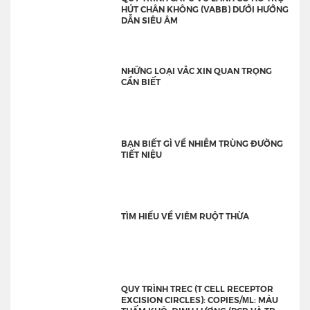
HÚT CHÂN KHÔNG (VABB) DƯỚI HƯỚNG
DẪN SIÊU ÂM
NHỮNG LOẠI VẮC XIN QUAN TRỌNG
CẦN BIẾT
BẠN BIẾT GÌ VỀ NHIỄM TRÙNG ĐƯỜNG
TIẾT NIỆU
TÌM HIỂU VỀ VIÊM RUỘT THỪA
QUY TRÌNH TREC (T CELL RECEPTOR
EXCISION CIRCLES): COPIES/ΜL: MÁU