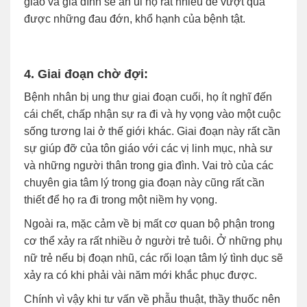
giáo và gia đình sẽ an ủi họ rất nhiều để vượt qua
được những đau đớn, khổ hạnh của bệnh tật.
4. Giai đoạn chờ đợi:
Bệnh nhân bị ung thư giai đoạn cuối, họ ít nghĩ đến
cái chết, chấp nhận sự ra đi và hy vọng vào một cuộc
sống tương lai ở thế giới khác. Giai đoạn này rất cần
sự giúp đỡ của tôn giáo với các vị linh mục, nhà sư
và những người thân trong gia đình. Vai trò của các
chuyên gia tâm lý trong gia đoạn này cũng rất cần
thiết để họ ra đi trong một niềm hy vọng.
Ngoài ra, mặc cảm về bị mất cơ quan bộ phận trong
cơ thể xảy ra rất nhiều ở người trẻ tuôi. Ở những phụ
nữ trẻ nếu bị đoạn nhũ, các rối loạn tâm lý tình dục sẽ
xảy ra có khi phải vài năm mới khắc phục được.
Chính vì vậy khi tư vấn về phẫu thuật, thầy thuốc nên