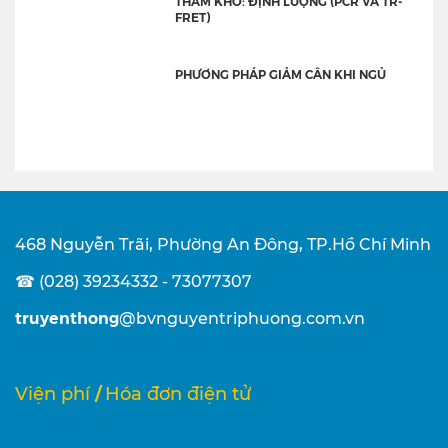
THẤM KHÔ: ĐỊNH LƯỢNG (PCR VÀ TR-
FRET)
PHƯƠNG PHÁP GIẢM CÂN KHI NGỦ
468 Nguyễn Trãi, Phường An Đông, TP.Hồ Chí Minh
☎ (028) 39234332 - 73077307
truyenthong
@bvnguyentriphuong.com.vn
/
Viện phí
Hóa đơn điện tử