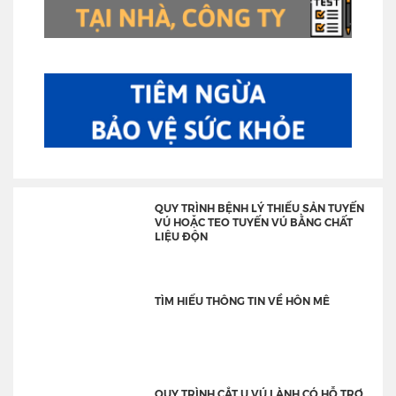
QUY TRÌNH BỆNH LÝ THIỂU SẢN TUYẾN
VÚ HOẶC TEO TUYẾN VÚ BẰNG CHẤT
LIỆU ĐỘN
TÌM HIỂU THÔNG TIN VỀ HÔN MÊ
QUY TRÌNH CẮT U VÚ LÀNH CÓ HỖ TRỢ