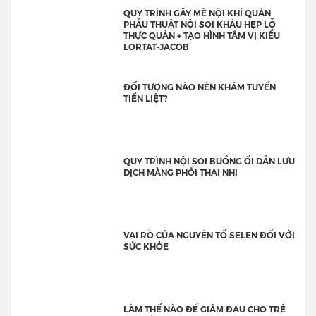
QUY TRÌNH GÂY MÊ NỘI KHÍ QUẢN
PHẪU THUẬT NỘI SOI KHÂU HẸP LỖ
THỰC QUẢN + TẠO HÌNH TÂM VỊ KIỂU
LORTAT-JACOB
ĐỐI TƯỢNG NÀO NÊN KHÁM TUYẾN
TIỀN LIỆT?
QUY TRÌNH NỘI SOI BUỒNG ỐI DẪN LƯU
DỊCH MÀNG PHỔI THAI NHI
VAI RÒ CỦA NGUYÊN TỐ SELEN ĐỐI VỚI
SỨC KHỎE
LÀM THẾ NÀO ĐỂ GIẢM ĐAU CHO TRẺ