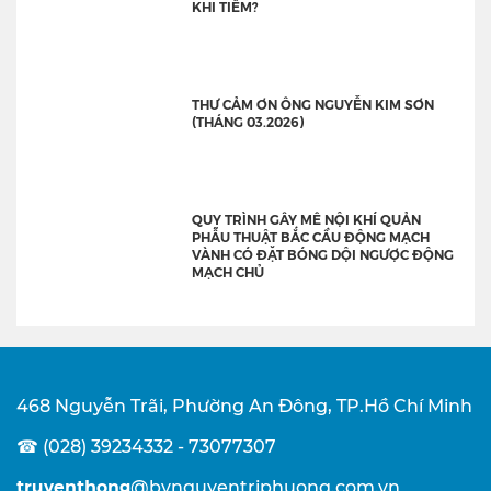
KHI TIÊM?
THƯ CẢM ƠN ÔNG NGUYỄN KIM SƠN
(THÁNG 03.2026)
QUY TRÌNH GÂY MÊ NỘI KHÍ QUẢN
PHẪU THUẬT BẮC CẦU ĐỘNG MẠCH
VÀNH CÓ ĐẶT BÓNG DỘI NGƯỢC ĐỘNG
MẠCH CHỦ
468 Nguyễn Trãi, Phường An Đông, TP.Hồ Chí Minh
☎ (028) 39234332 - 73077307
truyenthong
@bvnguyentriphuong.com.vn