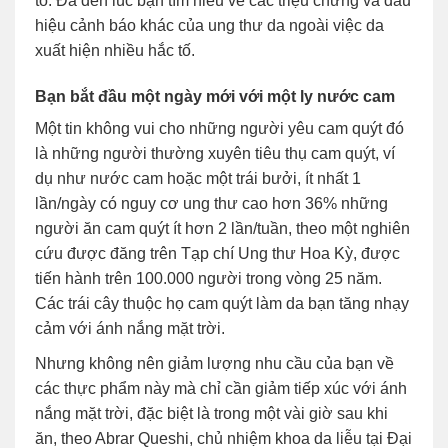
tố. Đã đến lúc bạn tìm hiểu về các triệu chứng và dấu
hiệu cảnh báo khác của ung thư da ngoài việc da
xuất hiện nhiều hắc tố.
Bạn bắt đầu một ngày mới với một ly nước cam
Một tin không vui cho những người yêu cam quýt đó
là những người thường xuyên tiêu thụ cam quýt, ví
dụ như nước cam hoặc một trái bưởi, ít nhất 1
lần/ngày có nguy cơ ung thư cao hơn 36% những
người ăn cam quýt ít hơn 2 lần/tuần, theo một nghiên
cứu được đăng trên Tạp chí Ung thư Hoa Kỳ, được
tiến hành trên 100.000 người trong vòng 25 năm.
Các trái cây thuộc họ cam quýt làm da bạn tăng nhạy
cảm với ánh nắng mặt trời.
Nhưng không nên giảm lượng nhu cầu của bạn về
các thực phẩm này mà chỉ cần giảm tiếp xúc với ánh
nắng mặt trời, đặc biệt là trong một vài giờ sau khi
ăn, theo Abrar Queshi, chủ nhiệm khoa da liễu tại Đại