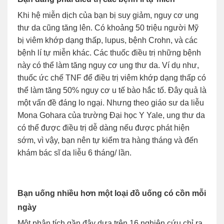
Khi hệ miễn dịch của bạn bị suy giảm, nguy cơ ung
thư da cũng tăng lên. Có khoảng 50 triệu người Mỹ
bị viêm khớp dạng thấp, lupus, bệnh Crohn, và các
bệnh lí tự miễn khác. Các thuốc điều trị những bệnh
này có thể làm tăng nguy cơ ung thư da. Ví dụ như,
thuốc ức chế TNF để điều trị viêm khớp dạng thấp có
thể làm tăng 50% nguy cơ u tế bào hắc tố. Đây quả là
một vấn đề đáng lo ngại. Nhưng theo giáo sư da liễu
Mona Gohara của trường Đại học Y Yale, ung thư da
có thể được điều trị dễ dàng nếu được phát hiện
sớm, vì vậy, bạn nên tự kiểm tra hàng tháng và đến
khám bác sĩ da liễu 6 tháng/ lần.
Bạn uống nhiều hơn một loại đồ uống có cồn mỗi
ngày
Một phân tích gần đây dựa trên 16 nghiên cứu chỉ ra