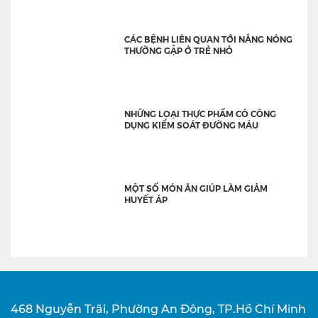
CÁC BỆNH LIÊN QUAN TỚI NẮNG NÓNG
THƯỜNG GẶP Ở TRẺ NHỎ
NHỮNG LOẠI THỰC PHẨM CÓ CÔNG
DỤNG KIỂM SOÁT ĐƯỜNG MÁU
MỘT SỐ MÓN ĂN GIÚP LÀM GIẢM
HUYẾT ÁP
468 Nguyễn Trãi, Phường An Đông, TP.Hồ Chí Minh