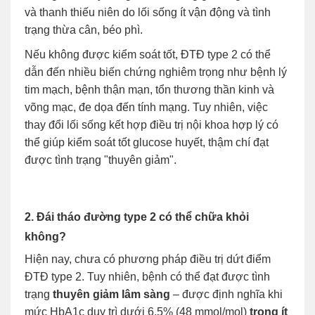
và thanh thiếu niên do lối sống ít vận động và tình
trạng thừa cân, béo phì.
Nếu không được kiểm soát tốt, ĐTĐ type 2 có thể
dẫn đến nhiều biến chứng nghiêm trọng như bệnh lý
tim mạch, bệnh thận mạn, tổn thương thần kinh và
võng mạc, đe dọa đến tính mạng. Tuy nhiên, việc
thay đổi lối sống kết hợp điều trị nội khoa hợp lý có
thể giúp kiểm soát tốt glucose huyết, thậm chí đạt
được tình trạng "thuyên giảm".
2. Đái tháo đường type 2 có thể chữa khỏi
không?
Hiện nay, chưa có phương pháp điều trị dứt điểm
ĐTĐ type 2. Tuy nhiên, bệnh có thể đạt được tình
trạng
thuyên giảm lâm sàng
– được định nghĩa khi
mức HbA1c duy trì dưới 6,5% (48 mmol/mol)
trong ít