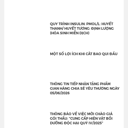
QUY TRÌNH INSULIN: PMOL/L: HUYẾT
THANH/ HUYẾT TƯƠNG: ĐỊNH LƯỢNG
(HÓA SINH MIỄN DỊCH)
MỘT SỐ LỢI ÍCH KHI CẮT BAO QUI ĐẦU
THÔNG TIN TIẾP NHẬN TẶNG PHẨM
GIAN HÀNG CHIA SẺ YÊU THƯƠNG NGÀY
05/06/2026
THÔNG BÁO VỀ VIỆC MỜI CHÀO GIÁ
GÓI THẦU: "CUNG CẤP HIỆN VẬT BỒI
DƯỠNG ĐỘC HẠI QUÝ IV/2025"