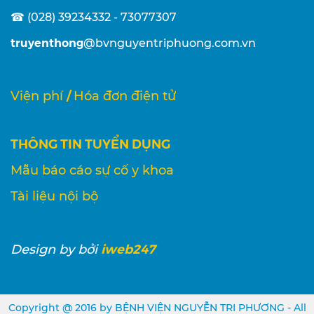
☎ (028) 39234332 - 73077307
truyenthong
@bvnguyentriphuong.com.vn
/
Viện phí
Hóa đơn điện tử
THÔNG TIN TUYỂN DỤNG
Mẫu báo cáo sự cố y khoa
Tài liệu nội bộ
iweb247
Design
by bởi
Copyright @ 2016 by BỆNH VIỆN NGUYỄN TRI PHƯƠNG - All