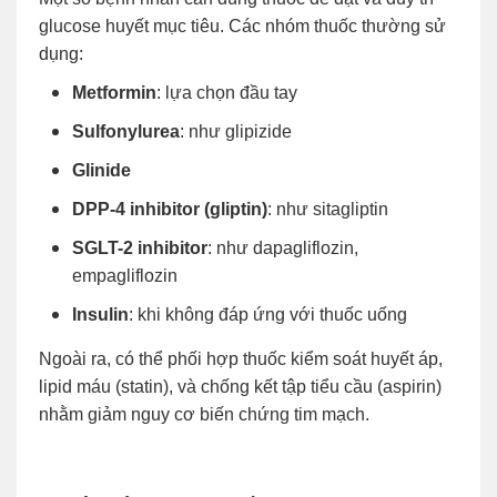
glucose huyết mục tiêu. Các nhóm thuốc thường sử
dụng:
Metformin
: lựa chọn đầu tay
Sulfonylurea
: như glipizide
Glinide
DPP-4 inhibitor (gliptin)
: như sitagliptin
SGLT-2 inhibitor
: như dapagliflozin,
empagliflozin
Insulin
: khi không đáp ứng với thuốc uống
Ngoài ra, có thể phối hợp thuốc kiểm soát huyết áp,
lipid máu (statin), và chống kết tập tiểu cầu (aspirin)
nhằm giảm nguy cơ biến chứng tim mạch.