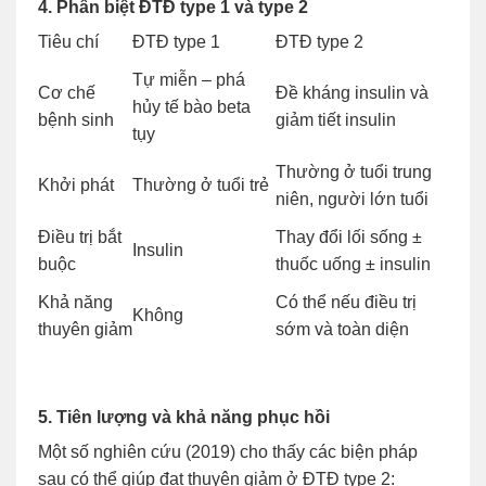
4. Phân biệt ĐTĐ type 1 và type 2
Tiêu chí
ĐTĐ type 1
ĐTĐ type 2
Tự miễn – phá
Cơ chế
Đề kháng insulin và
hủy tế bào beta
bệnh sinh
giảm tiết insulin
tụy
Thường ở tuổi trung
Khởi phát
Thường ở tuổi trẻ
niên, người lớn tuổi
Điều trị bắt
Thay đổi lối sống ±
Insulin
buộc
thuốc uống ± insulin
Khả năng
Có thể nếu điều trị
Không
thuyên giảm
sớm và toàn diện
5. Tiên lượng và khả năng phục hồi
Một số nghiên cứu (2019) cho thấy các biện pháp
sau có thể giúp đạt thuyên giảm ở ĐTĐ type 2: