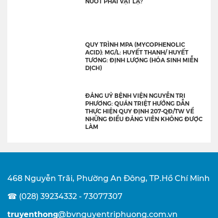
NUỐT PHẢI VẬT LẠ?
QUY TRÌNH MPA (MYCOPHENOLIC
ACID): MG/L: HUYẾT THANH/ HUYẾT
TƯƠNG: ĐỊNH LƯỢNG (HÓA SINH MIỄN
DỊCH)
ĐẢNG UỶ BỆNH VIỆN NGUYỄN TRI
PHƯƠNG: QUÁN TRIỆT HƯỚNG DẪN
THỰC HIỆN QUY ĐỊNH 207-QĐ/TW VỀ
NHỮNG ĐIỀU ĐẢNG VIÊN KHÔNG ĐƯỢC
LÀM
468 Nguyễn Trãi, Phường An Đông, TP.Hồ Chí Minh
☎ (028) 39234332 - 73077307
truyenthong
@bvnguyentriphuong.com.vn