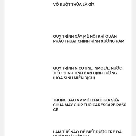
VỠ RUỘT THỪA LÀ GÌ?
QUY TRÌNH GÂY MÊ NỘI KHÍ QUẢN
PHẪU THUẬT CHỈNH HÌNH XƯƠNG HÀM
QUY TRÌNH NICOTINE: NMOL/L: NƯỚC
TIỂU: ĐỊNH TÍNH BÁN ĐỊNH LƯỢNG
(HÓA SINH MIỄN DỊCH)
THÔNG BÁO VV MỜI CHÀO GIÁ SỬA
CHỮA MÁY GIÚP THỞ CARESCAPE R860
GE
LÀM THẾ NÀO ĐỂ BIẾT ĐƯỢC TRẺ ĐÃ