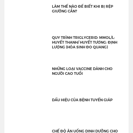
LÀM THẾ NÀO ĐỂ BIẾT KHI BỊ RỆP
GIƯỜNG CẮN?
QUY TRÌNH TRIGLYCERID: MMOL/L:
HUYẾT THANH/ HUYẾT TƯƠNG: ĐỊNH
LƯỢNG (HÓA SINH ĐO QUANG)
NHỮNG LOẠI VACCINE DÀNH CHO
NGƯỜI CAO TUỔI
DẤU HIỆU CỦA BỆNH TUYẾN GIÁP
CHẾ ĐỘ ĂN UỐNG DINH DƯỠNG CHO