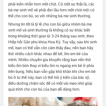
phải kiên nhẫn hơn một chút. Có một sự thật là, các
bà mẹ sinh mổ sẽ phải đợi lâu hơn một chút mới có
thể cho con bú, so với những bà mẹ sinh thường.
Nhưng tin tốt là tỷ lệ cho con bú giữa nhóm bà mẹ
sinh mổ và sinh thường là không có sự khác biệt
trong khoảng thời gian từ 3-24 tháng sau sinh, theo
Hiệp hội Sản phụ khoa Hoa Kỳ. Tuy vậy, sau khi sinh
mổ, bạn có thể vẫn còn cảm thấy đau, nên bạn hãy
thử nhiều cách khác nhau để bế, ôm em bé của
mình. Nhiều chuyên gia khuyên rằng bạn nên thử
kiểu ôm bón thay vì kiểu ôm ru ngang em bé ở phía
trên bụng. Nếu bạn vẫn gặp khó khăn khi cho em bé
bú ở tư thế này, bạn có thể hỏi ý kiến của bác sỹ,
điều dưỡng chăm sóc để có một vài mẹo nhỏ giúp
quá trình cho con bú của bạn dễ dàng hơn.