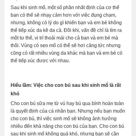
Sau khi sinh mổ, một số phần nhất định của cơ thể
bạn có thể sẽ nhạy cảm hơn với việc đụng chạm,
nhưng, không có lý do gì khiến bạn và em bé không
thể tiếp xúc da kề da cả. Đôi khi, vấn đề chỉ là tìm ra
một tư thế, vị trí thoải mái cho cả bạn và em bé mà
thôi. Vùng có sẹo mổ có thể sẽ hơi căng tức nhưng
cũng có rất nhiều vùng da khác mà bạn và em bé có
thể tiếp xúc được với nhau.
Hiểu lầm: Việc cho con bú sau khi sinh mổ là rất
khó
Cho con bú sữa mẹ từ vú hay bú qua bình hoàn toàn
là quyết định của cá nhân bạn. Nhưng nếu bạn muốn
cho con bú, thì việc sinh mổ sẽ không ảnh hưởng
nhiều đến khả năng cho con bú của bạn. Cho con bú
sau khi sinh mổ không quá khó, nhưng bạn sẽ cần