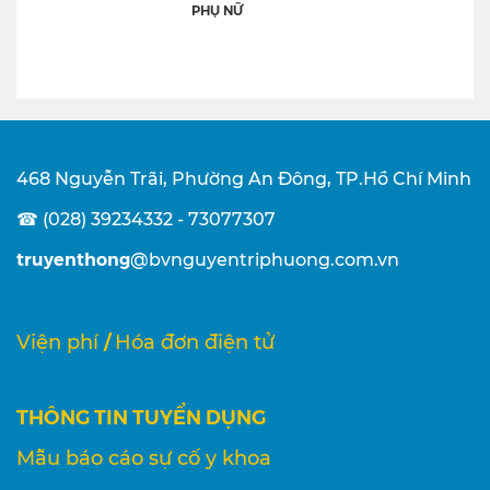
PHỤ NỮ
468 Nguyễn Trãi, Phường An Đông, TP.Hồ Chí Minh
☎ (028) 39234332 - 73077307
truyenthong
@bvnguyentriphuong.com.vn
/
Viện phí
Hóa đơn điện tử
THÔNG TIN TUYỂN DỤNG
Mẫu báo cáo sự cố y khoa