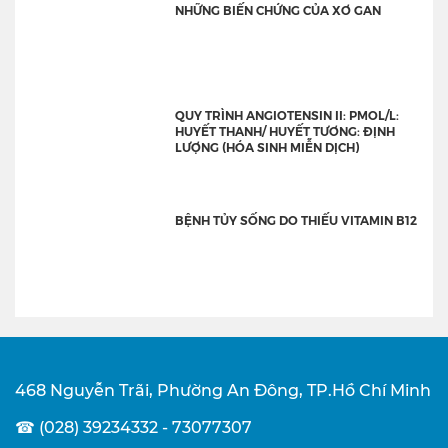
NHỮNG BIẾN CHỨNG CỦA XƠ GAN
QUY TRÌNH ANGIOTENSIN II: PMOL/L:
HUYẾT THANH/ HUYẾT TƯƠNG: ĐỊNH
LƯỢNG (HÓA SINH MIỄN DỊCH)
BỆNH TỦY SỐNG DO THIẾU VITAMIN B12
468 Nguyễn Trãi, Phường An Đông, TP.Hồ Chí Minh
☎ (028) 39234332 - 73077307