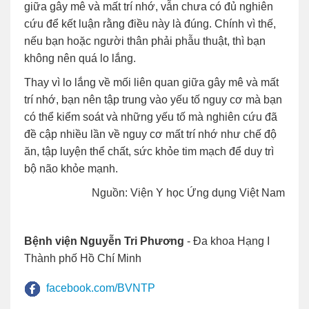
giữa gây mê và mất trí nhớ, vẫn chưa có đủ nghiên
cứu để kết luận rằng điều này là đúng. Chính vì thế,
nếu bạn hoặc người thân phải phẫu thuật, thì bạn
không nên quá lo lắng.
Thay vì lo lắng về mối liên quan giữa gây mê và mất
trí nhớ, bạn nên tập trung vào yếu tố nguy cơ mà bạn
có thể kiểm soát và những yếu tố mà nghiên cứu đã
đề cập nhiều lần về nguy cơ mất trí nhớ như chế độ
ăn, tập luyện thể chất, sức khỏe tim mạch để duy trì
bộ não khỏe mạnh.
Nguồn: Viện Y học Ứng dụng Việt Nam
Bệnh viện Nguyễn Tri Phương
- Đa khoa Hạng I
Thành phố Hồ Chí Minh
facebook.com/BVNTP