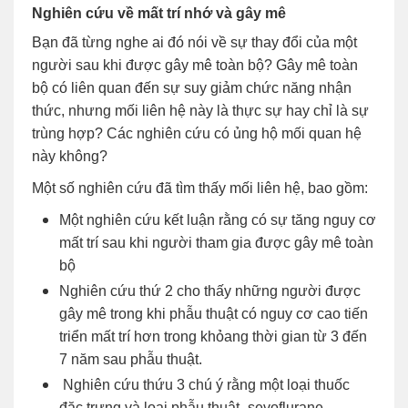
Nghiên cứu về mất trí nhớ và gây mê
Bạn đã từng nghe ai đó nói về sự thay đổi của một
người sau khi được gây mê toàn bộ? Gây mê toàn
bộ có liên quan đến sự suy giảm chức năng nhận
thức, nhưng mối liên hệ này là thực sự hay chỉ là sự
trùng hợp? Các nghiên cứu có ủng hộ mối quan hệ
này không?
Một số nghiên cứu đã tìm thấy mối liên hệ, bao gồm:
Một nghiên cứu kết luận rằng có sự tăng nguy cơ
mất trí sau khi người tham gia được gây mê toàn
bộ
Nghiên cứu thứ 2 cho thấy những người được
gây mê trong khi phẫu thuật có nguy cơ cao tiến
triển mất trí hơn trong khỏang thời gian từ 3 đến
7 năm sau phẫu thuật.
Nghiên cứu thứu 3 chú ý rằng một loại thuốc
đặc trưng và loại phẫu thuật- sevoflurane