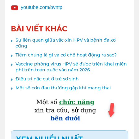
youtube.com/bvntp
BÀI VIẾT KHÁC
Sự liên quan giữa vắc-xin HPV và bệnh đa xơ
cứng
Tiêm chủng là gì và cơ chế hoạt động ra sao?
Vaccine phòng virus HPV sẽ được triển khai miễn
phí trên toàn quốc vào năm 2026
Điều trị nấc cụt ở trẻ sơ sinh
Một số cơn đau thường gặp khi mang thai
XEM NHIỀU NHẤT