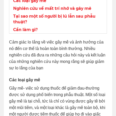
Các loại gây mê
Nghiên cứu về mất trí nhớ và gây mê
Tại sao một số người bị lú lẫn sau phẫu
thuật?
Cần làm gì?
Cảm giác lo lắng về việc gây mê và ảnh hưởng của
nó đến cơ thể là hoàn toàn bình thường. Nhiều
nghiên cứu đã đưa ra những câu hỏi này và kết luận
của những nghiên cứu này mong rằng sẽ giúp giảm
sự lo lắng của bạn
Các loại gây mê
Gây mê- việc sử dụng thuốc để giảm đau-thường
được sử dụng phổ biến trong phẫu thuật. Một số loại
gây mê là tại chỗ, tức là chỉ có vùng được gây tê bởi
một mũi tiêm, và một loại khác là gây mê toàn bộ, khi
một người được tiêm thuốc để giúp họ đi vào giấc