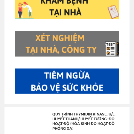
QUY TRÌNH THYMIDIN KINASE: U/L:
HUYẾT THANH/ HUYẾT TƯƠNG: ĐO
HOẠT ĐỘ (HÓA SINH ĐO HOẠT ĐỘ
PHÓNG XẠ)