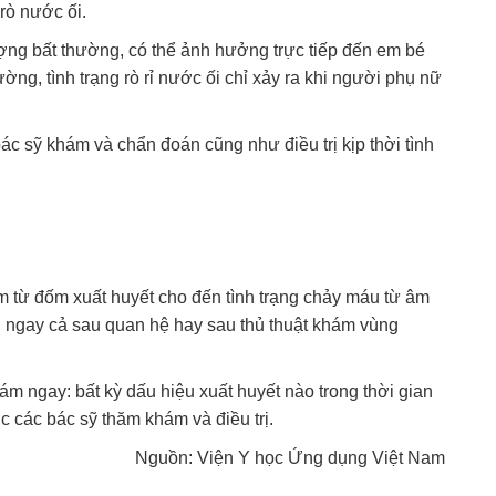
rò nước ối.
ợng bất thường, có thể ảnh hưởng trực tiếp đến em bé
g, tình trạng rò rỉ nước ối chỉ xảy ra khi người phụ nữ
ác sỹ khám và chẩn đoán cũng như điều trị kịp thời tình
m từ đốm xuất huyết cho đến tình trạng chảy máu từ âm
 ngay cả sau quan hệ hay sau thủ thuật khám vùng
m ngay: bất kỳ dấu hiệu xuất huyết nào trong thời gian
 các bác sỹ thăm khám và điều trị.
Nguồn: Viện Y học Ứng dụng Việt Nam