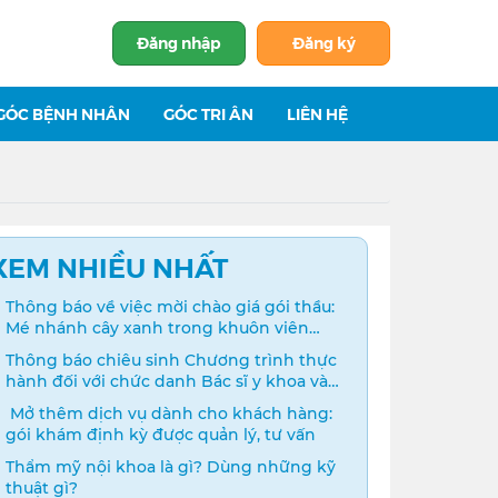
Đăng nhập
Đăng ký
GÓC BỆNH NHÂN
GÓC TRI ÂN
LIÊN HỆ
XEM NHIỀU NHẤT
Thông báo về việc mời chào giá gói thầu:
Mé nhánh cây xanh trong khuôn viên
bệnh viện
Thông báo chiêu sinh Chương trình thực
hành đối với chức danh Bác sĩ y khoa và
Điều dưỡng năm 2024
️ Mở thêm dịch vụ dành cho khách hàng:
gói khám định kỳ được quản lý, tư vấn
Thẩm mỹ nội khoa là gì? Dùng những kỹ
thuật gì?