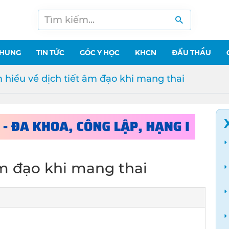
CHUNG
TIN TỨC
GÓC Y HỌC
KHCN
ĐẤU THẦU
 hiểu về dịch tiết âm đạo khi mang thai
âm đạo khi mang thai