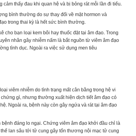
cảm thấy đau khi quan hệ và bị bỏng rát mỗi lần đi tiểu.
ợng bình thường do sự thay đổi về mặt hormon và
o trong thai kỳ là hết sức bình thường.
ê cho bạn loại kem bôi hay thuốc đặt tại âm đạo. Trong
 nguyên nhân gây nhiễm nấm là bắt nguồn từ viêm âm đạo
ờng tình dục. Ngoài ra việc sử dụng men tiêu
oại viêm nhiễm do tình trạng mất cân bằng trong hệ vi
u chứng gì, nhưng thường xuất hiện dịch tiết âm đạo có
hệ. Ngoài ra, bệnh này còn gây ngứa và rát tại âm đạo
 bệnh đáng lo ngại. Chứng viêm âm đạo khởi đầu chỉ là
 thể lan sâu tới tử cung gây tổn thương nội mạc tử cung