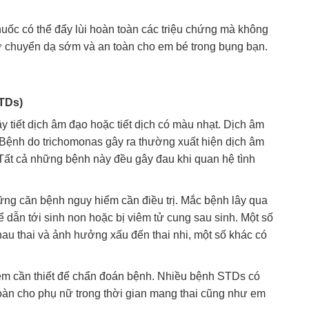
huốc có thể đẩy lùi hoàn toàn các triệu chứng mà không
ơ chuyển dạ sớm và an toàn cho em bé trong bụng bạn.
STDs)
tiết dịch âm đạo hoặc tiết dịch có màu nhạt. Dịch âm
Bệnh do trichomonas gây ra thường xuất hiện dịch âm
Tất cả những bệnh này đều gây đau khi quan hệ tình
ng căn bệnh nguy hiểm cần điều trị. Mắc bệnh lây qua
ể dẫn tới sinh non hoặc bị viêm tử cung sau sinh. Một số
hau thai và ảnh hưởng xấu đến thai nhi, một số khác có
ệm cần thiết để chẩn đoán bệnh. Nhiều bệnh STDs có
toàn cho phụ nữ trong thời gian mang thai cũng như em