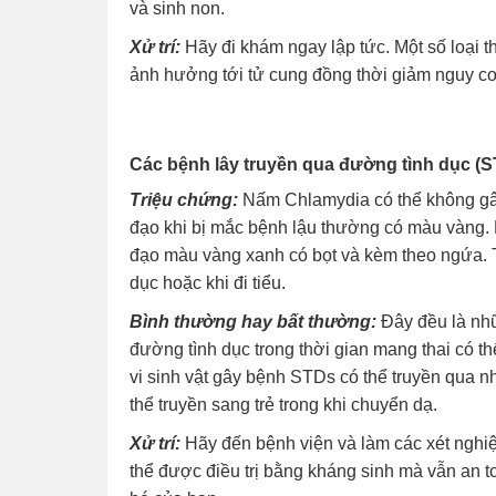
và sinh non.
Xử trí:
Hãy đi khám ngay lập tức. Một số loại t
ảnh hưởng tới tử cung đồng thời giảm nguy c
Các bệnh lây truyền qua đường tình dục (
Triệu chứng:
Nấm Chlamydia có thể không gây 
đạo khi bị mắc bệnh lậu thường có màu vàng. 
đạo màu vàng xanh có bọt và kèm theo ngứa. 
dục hoặc khi đi tiểu.
Bình thường hay bất thường:
Đây đều là nhữ
đường tình dục trong thời gian mang thai có th
vi sinh vật gây bệnh STDs có thể truyền qua n
thể truyền sang trẻ trong khi chuyển dạ.
Xử trí:
Hãy đến bệnh viện và làm các xét nghi
thể được điều trị bằng kháng sinh mà vẫn an 