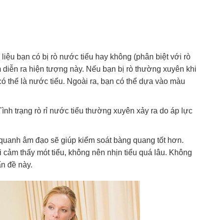
iệu bạn có bị rò nước tiểu hay không (phân biệt với rò
ểm diễn ra hiện tượng này. Nếu bạn bị rò thường xuyên khi
có thể là nước tiểu. Ngoài ra, bạn có thể dựa vào màu
ình trạng rò rỉ nước tiểu thường xuyên xảy ra do áp lực
 quanh âm đạo sẽ giúp kiểm soát bàng quang tốt hơn.
i cảm thấy mót tiểu, không nên nhịn tiểu quá lâu. Không
n đề này.