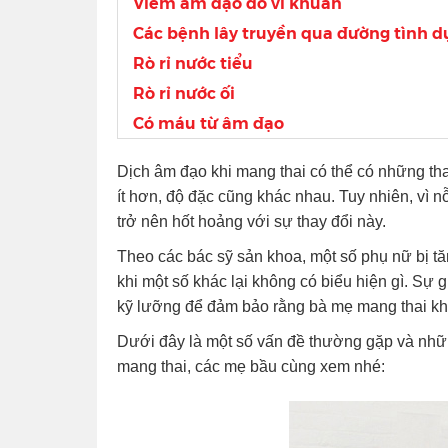
Viêm âm đạo do vi khuẩn
Các bệnh lây truyền qua đường tình d
Rò rỉ nước tiểu
Rò rỉ nước ối
Có máu từ âm đạo
Dịch âm đạo khi mang thai có thể có những th
ít hơn, độ đặc cũng khác nhau. Tuy nhiên, vì n
trở nên hốt hoảng với sự thay đổi này.
Theo các bác sỹ sản khoa, một số phụ nữ bị tăn
khi một số khác lại không có biểu hiện gì. Sự g
kỹ lưỡng để đảm bảo rằng bà mẹ mang thai khô
Dưới đây là một số vấn đề thường gặp và những
mang thai, các mẹ bầu cùng xem nhé: