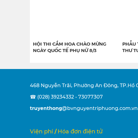
HỘI THI CẮM HOA CHÀO MỪNG
PHẪU 
NGÀY QUỐC TẾ PHỤ NỮ 8/3
THƯ T
468 Nguyễn Trãi, Phường An Đông, TP.Hồ 
☎ (028) 39234332 - 73077307
truyenthong
@bvnguyentriphuong.com.vn
/
Viện phí
Hóa đơn điện tử