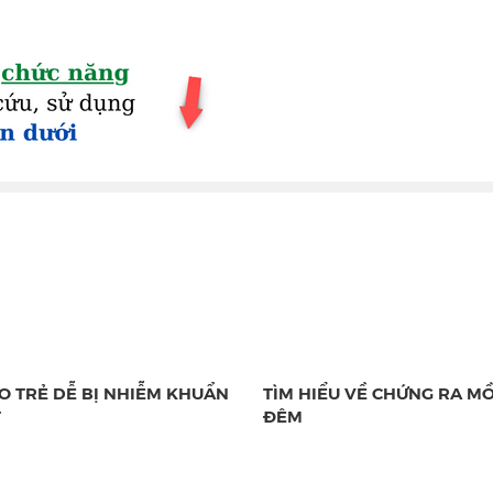
AO TRẺ DỄ BỊ NHIỄM KHUẨN
TÌM HIỂU VỀ CHỨNG RA MỒ
T
ĐÊM