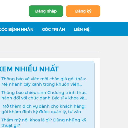
Đăng nhập
Đăng ký
GÓC BỆNH NHÂN
GÓC TRI ÂN
LIÊN HỆ
XEM NHIỀU NHẤT
Thông báo về việc mời chào giá gói thầu:
Mé nhánh cây xanh trong khuôn viên
bệnh viện
Thông báo chiêu sinh Chương trình thực
hành đối với chức danh Bác sĩ y khoa và
Điều dưỡng năm 2024
️ Mở thêm dịch vụ dành cho khách hàng:
gói khám định kỳ được quản lý, tư vấn
Thẩm mỹ nội khoa là gì? Dùng những kỹ
thuật gì?