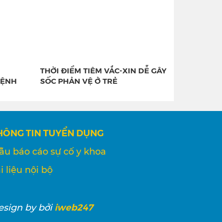
THỜI ĐIỂM TIÊM VẮC-XIN DỄ GÂY
BỆNH
SỐC PHẢN VỆ Ở TRẺ
HÔNG TIN TUYỂN DỤNG
ẫu báo cáo sự cố y khoa
i liệu nội bộ
iweb247
esign
by bởi