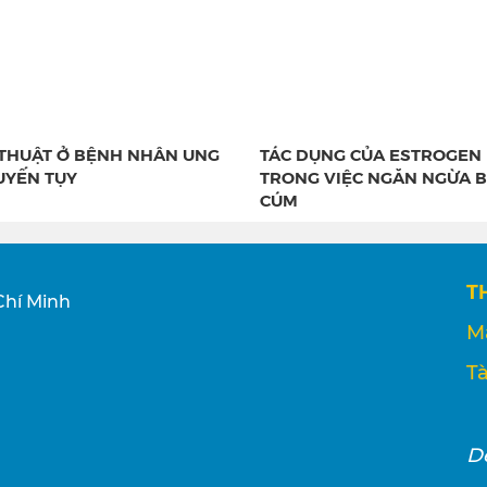
THUẬT Ở BỆNH NHÂN UNG
TÁC DỤNG CỦA ESTROGEN
UYẾN TỤY
TRONG VIỆC NGĂN NGỪA 
CÚM
T
Chí Minh
M
Tà
D