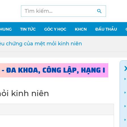
CHUNG
TIN TỨC
GÓC Y HỌC
KHCN
ĐẤU THẦU
ệu chứng của mệt mỏi kinh niên
ỏi kinh niên