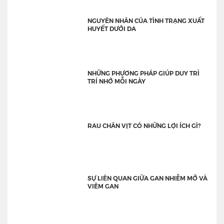
NGUYÊN NHÂN CỦA TÌNH TRẠNG XUẤT
HUYẾT DƯỚI DA
NHỮNG PHƯƠNG PHÁP GIÚP DUY TRÌ
TRÍ NHỚ MỖI NGÀY
RAU CHÂN VỊT CÓ NHỮNG LỢI ÍCH GÌ?
SỰ LIÊN QUAN GIỮA GAN NHIỄM MỠ VÀ
VIÊM GAN