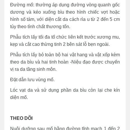
Đường mổ: thường áp dụng đường vòng quanh gốc
dương và kéo xuống bìu theo hình chiếc vợt hoặc
hình số tám, với diện cắt da cách rìa u từ 2 đến 5 cm
tùy theo tình chất thương tổn.
Phẫu tích lấy tối đa tổ chức liên kết trước xương mu,
kẹp và cắt cao thừng tinh 2 bên sát lỗ bẹn ngoài.
Phẫu tích lấy bỏ toàn bộ hai vật hang và vật xốp kèm
theo da bìu và hai tinh hoàn -Niệu đạo được chuyển
vị ra da tầng sinh môn.
Đặt dẫn lưu vùng mổ.
Lóc vạt da và sử dụng phần da bìu còn lại che kín
diện mổ.
THEO DÕI
Nuôi dưỡng sau mổ bằng đường tĩnh mạch 1 đến 2