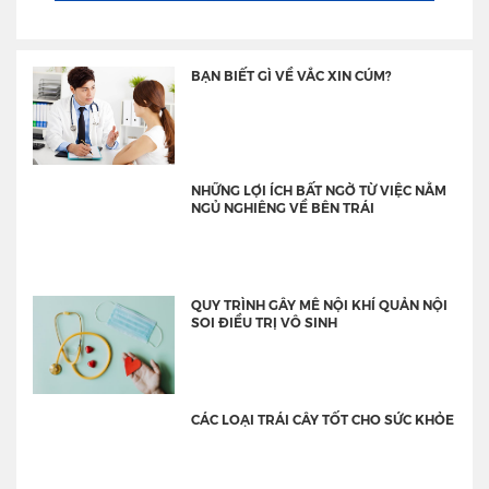
BẠN BIẾT GÌ VỀ VẮC XIN CÚM?
NHỮNG LỢI ÍCH BẤT NGỜ TỪ VIỆC NẰM
NGỦ NGHIÊNG VỀ BÊN TRÁI
QUY TRÌNH GÂY MÊ NỘI KHÍ QUẢN NỘI
SOI ĐIỀU TRỊ VÔ SINH
CÁC LOẠI TRÁI CÂY TỐT CHO SỨC KHỎE