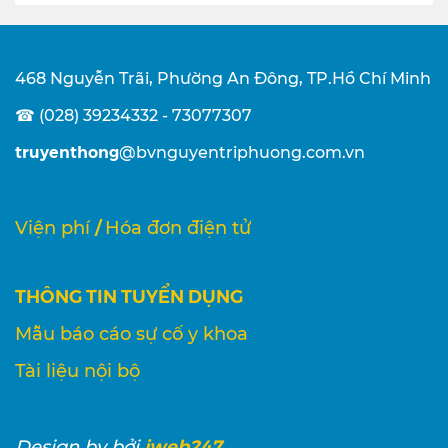
468 Nguyễn Trãi, Phường An Đông, TP.Hồ Chí Minh
☎ (028) 39234332 - 73077307
truyenthong
@bvnguyentriphuong.com.vn
/
Viện phí
Hóa đơn điện tử
THÔNG TIN TUYỂN DỤNG
Mẫu báo cáo sự cố y khoa
Tài liệu nội bộ
iweb247
Design
by bởi