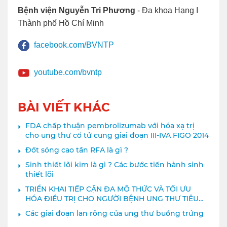
Bệnh viện Nguyễn Tri Phương
- Đa khoa Hạng I
Thành phố Hồ Chí Minh
facebook.com/BVNTP
youtube.com/bvntp
BÀI VIẾT KHÁC
FDA chấp thuận pembrolizumab với hóa xạ trị
cho ung thư cổ tử cung giai đoạn III-IVA FIGO 2014
Đốt sóng cao tần RFA là gì ?
Sinh thiết lõi kim là gì ? Các bước tiến hành sinh
thiết lõi
TRIỂN KHAI TIẾP CẬN ĐA MÔ THỨC VÀ TỐI ƯU
HÓA ĐIỀU TRỊ CHO NGƯỜI BỆNH UNG THƯ TIÊU
HÓA
Các giai đoạn lan rộng của ung thư buồng trứng