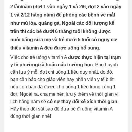
2 lần/năm (đợt 1 vào ngày 1 và 2/6, đợt 2 vào ngày
1 và 2/12 hằng năm) để phòng các bệnh về mắt
như mù lòa, quáng gà. Ngoài các đối tượng kể
trên thì các bé dưới 6 tháng tuổi không được
nuôi bằng sữa mẹ và trẻ dưới 5 tuổi có nguy cơ
thiếu vitamin A đều được uống bổ sung.
Việc cho trẻ uống vitamin A
được thực hiện tại trạm
y tế phường/xã hoặc các trường học
. Phụ huynh
cần lưu ý mỗi đợt chỉ uống 1 liều duy nhất, do đó,
bạn cần báo cho giáo viên hay nhân viên y tế biết
nếu con bạn đã được cho uống 1 liều trong cùng 1
đợt. Ngoài ra, cha mẹ nên lưu ý thêm về thời gian vì
lịch hằng năm sẽ
có sự thay đổi xê xích thời gian
.
Hãy theo dõi sát sao để đưa bé đi uống vitamin A
đúng thời gian nhé!