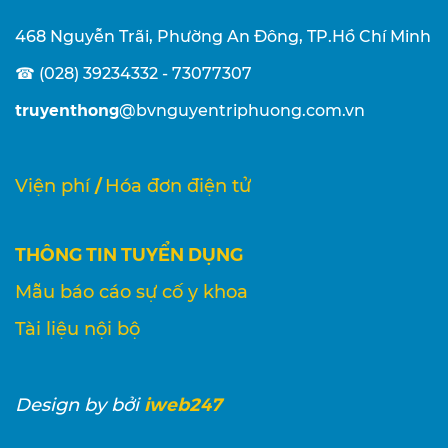
468 Nguyễn Trãi, Phường An Đông, TP.Hồ Chí Minh
☎ (028) 39234332 - 73077307
truyenthong
@bvnguyentriphuong.com.vn
/
Viện phí
Hóa đơn điện tử
THÔNG TIN TUYỂN DỤNG
Mẫu báo cáo sự cố y khoa
Tài liệu nội bộ
iweb247
Design
by bởi