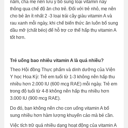
năm, cha mẹ nên lưu ý bổ sung loại vitamin này
thông qua chế độ ăn cho trẻ. Đối với trẻ nhỏ, mẹ nên
cho bé ăn ít nhất 2 -3 loại trái cây giàu vitamin A và
rau xanh mỗi ngày, khi chế biến thức ăn luôn bổ sung
dầu mỡ (chất béo) để hỗ trợ cơ thể hấp thụ vitamin A
tốt hơn.
Trẻ uống bao nhiêu vitamin A là quá nhiều?
Theo Hội đồng Thực phẩm và dinh dưỡng của Viện
Y học Hoa Kỳ: Trẻ em tuổi từ 1-3 không nên hấp thu
nhiều hơn 2.000 IU (600 mcg RAE) mỗi ngày. Trẻ em
trong độ tuổi từ 4-8 không nên hấp thu nhiều hơn
3.000 IU (900 mcg RAE).
Do đó, bạn không nên cho con uống vitamin A bổ
sung nhiều hơn hàm lượng khuyến cáo mà bé cần.
Việc tích trữ quá nhiều dạng hoạt động của vitamin A