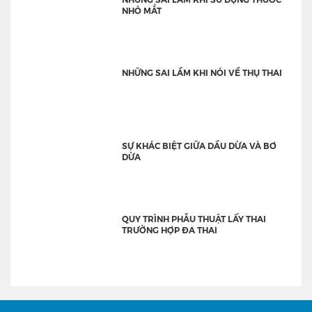
NHỎ MẮT
NHỮNG SAI LẦM KHI NÓI VỀ THỤ THAI
SỰ KHÁC BIỆT GIỮA DẦU DỪA VÀ BƠ
DỪA
QUY TRÌNH PHẪU THUẬT LẤY THAI
TRƯỜNG HỢP ĐA THAI