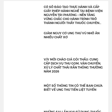
CƠ SỞ ĐÀO TẠO THỰC HÀNH VÀ CẤP
GIẤY PHÉP HÀNH NGHỀ TẠI BỆNH VIỆN
NGUYỄN TRI PHƯƠNG – NỀN TẢNG
VỮNG CHẮC CHO HÀNH TRÌNH TRỞ
THÀNH NGƯỜI THẦY THUỐC CHUYÊN
NGHIỆP
GIẢM NGUY CƠ UNG THƯ VÚ NHỜ ĂN
NHIỀU CHẤT XƠ
V/V MỜI CHÀO GIÁ GÓI THẦU: CUNG
CẤP DỊCH VỤ THU GOM, VẬN CHUYỂN,
XỬ LÝ CHẤT THẢI RẮN THÔNG THƯỜNG
NĂM 2026
MỘT SỐ THÔNG TIN CÓ THỂ BẠN CHƯA
BIẾT VỀ UNG THƯ TIỀN LIỆT TUYẾN
NHỮNG SAI LẦM KHI SỬ DỤNG THUỐC