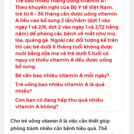
Trẻ bao nhiêu tháng uống vitamin A?
Theo khuyến nghị của Bộ Y tế Việt Nam,
trẻ từ 6 – 36 tháng cần được uống vitamin
A liều cao bổ sung 2 lần/năm (đợt 1 vào
ngày 1 và 2/6, đợt 2 vào ngày 1 và 2/12 hằng
năm) để phòng các bệnh về mắt như mù
lòa, quáng gà. Ngoài các đối tượng kể trên
thì các bé dưới 6 tháng tuổi không được
nuôi bằng sữa mẹ và trẻ dưới 5 tuổi có
nguy cơ thiếu vitamin A đều được uống
bổ sung.
Bé cần bao nhiêu vitamin A mỗi ngày?
Trẻ uống bao nhiêu vitamin A là quá
nhiều?
Con bạn có đang hấp thu quá nhiều
vitamin A không?
Cho trẻ uống vitamin A là việc cần thiết giúp
phòng tránh nhiều căn bệnh hiệu quả. Thế