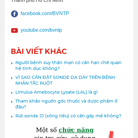
Thành phố Hồ Chí Minh
facebook.com/BVNTP
youtube.com/bvntp
BÀI VIẾT KHÁC
Người bệnh suy thận mạn có cần hạn chế quan
hệ tình dục không?
VÌ SAO CẦN ĐẶT SONDE DẠ DÀY TRÊN BỆNH
NHÂN TẮC RUỘT
Limulus Amebocyte Lysate (LAL) là gì
Tham khảo nguồn gốc thuốc và dược phẩm ở
đâu?
Rút sonde JJ (xông tiểu) có cần gây mê không?