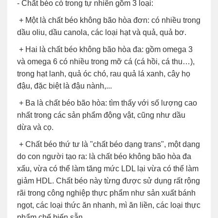
- Chất béo có trong tự nhiên gồm 3 loại:
+ Một là chất béo không bão hòa đơn: có nhiều trong
dầu oliu, dầu canola, các loại hạt và quả, quả bơ.
+ Hai là chất béo không bão hòa đa: gồm omega 3
và omega 6 có nhiều trong mỡ cá (cá hồi, cá thu…),
trong hạt lanh, quả óc chó, rau quả lá xanh, cây họ
đậu, đặc biệt là đậu nành,...
+ Ba là chất béo bão hòa: tìm thấy với số lượng cao
nhất trong các sản phẩm động vật, cũng như dầu
dừa và cọ.
+ Chất béo thứ tư là "chất béo dạng trans", một dạng
do con người tạo ra: là chất béo không bão hòa đa
xấu, vừa có thể làm tăng mức LDL lại vừa có thể làm
giảm HDL. Chất béo này từng được sử dụng rất rộng
rãi trong công nghiệp thực phẩm như sản xuất bánh
ngọt, các loại thức ăn nhanh, mì ăn liền, các loại thực
phẩm chế biến sẵn...