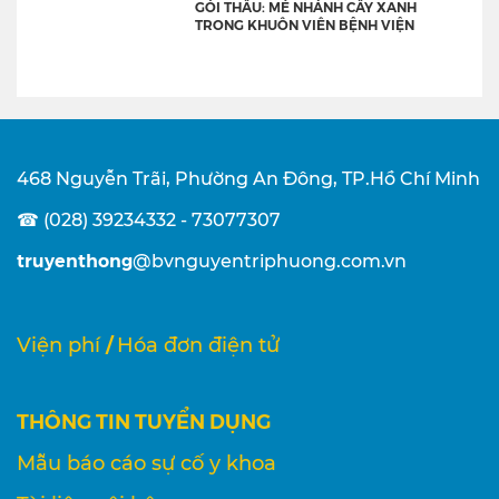
GÓI THẦU: MÉ NHÁNH CÂY XANH
TRONG KHUÔN VIÊN BỆNH VIỆN
468 Nguyễn Trãi, Phường An Đông, TP.Hồ Chí Minh
☎ (028) 39234332 - 73077307
truyenthong
@bvnguyentriphuong.com.vn
/
Viện phí
Hóa đơn điện tử
THÔNG TIN TUYỂN DỤNG
Mẫu báo cáo sự cố y khoa