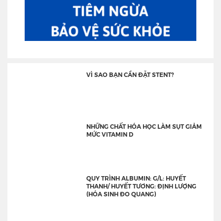
VÌ SAO BẠN CẦN ĐẶT STENT?
NHỮNG CHẤT HÓA HỌC LÀM SỤT GIẢM
MỨC VITAMIN D
QUY TRÌNH ALBUMIN: G/L: HUYẾT
THANH/ HUYẾT TƯƠNG: ĐỊNH LƯỢNG
(HÓA SINH ĐO QUANG)