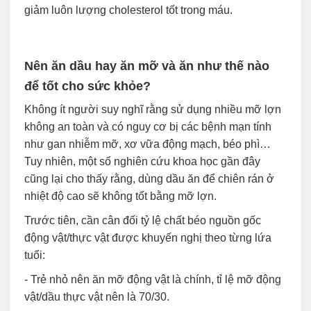
giảm luôn lượng cholesterol tốt trong máu.
Nên ăn dầu hay ăn mỡ và ăn như thế nào
để tốt cho sức khỏe?
Không ít người suy nghĩ rằng sử dụng nhiều mỡ lợn
không an toàn và có nguy cơ bị các bệnh mạn tính
như gan nhiễm mỡ, xơ vữa động mạch, béo phì…
Tuy nhiên, một số nghiên cứu khoa học gần đây
cũng lại cho thấy rằng, dùng dầu ăn để chiên rán ở
nhiệt độ cao sẽ không tốt bằng mỡ lợn.
Trước tiên, cần cân đối tỷ lệ chất béo nguồn gốc
động vật/thực vật được khuyến nghị theo từng lứa
tuổi:
- Trẻ nhỏ nên ăn mỡ động vật là chính, tỉ lệ mỡ động
vật/dầu thực vật nên là 70/30.