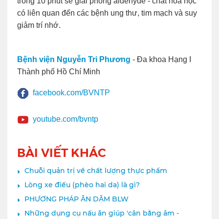
trong 10 phút sẽ giải phóng aldehyde - chất hóa học
có liên quan đến các bệnh ung thư, tim mạch và suy
giảm trí nhớ.
Bệnh viện Nguyễn Tri Phương
- Đa khoa Hạng I
Thành phố Hồ Chí Minh
facebook.com/BVNTP
youtube.com/bvntp
BÀI VIẾT KHÁC
Chuỗi quản trị về chất lượng thực phẩm
Lòng xe điếu (phèo hai da) là gì?
PHƯƠNG PHÁP ĂN DẶM BLW
Những dụng cụ nấu ăn giúp 'cân bằng âm -