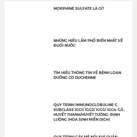
MORPHINE SULFATE LÀ GÌ?
NHỮNG HIỂU LẦM PHỔ BIẾN NHẤT VỀ
ĐUỐI NƯỚC
TÌM HIỂU THÔNG TIN VỀ BỆNH LOẠN
DƯỠNG CƠ DUCHENNE
QUY TRÌNH IMMUNOGLOBULINE G
SUBCLASS IGG1/ IGG2/ IGG3/ IGG4: G/L:
HUYẾT THANH/HUYẾT TƯƠNG: ĐỊNH
LƯỢNG (HÓA SINH MIỄN DỊCH)
QUY TRÌNH GÂY MÊ NỘI KHÍ QUẢN