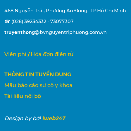
468 Nguyễn Trãi, Phường An Đông, TP.Hồ Chí Minh
☎ (028) 39234332 - 73077307
truyenthong
@bvnguyentriphuong.com.vn
/
Viện phí
Hóa đơn điện tử
THÔNG TIN TUYỂN DỤNG
Mẫu báo cáo sự cố y khoa
Tài liệu nội bộ
iweb247
Design
by bởi