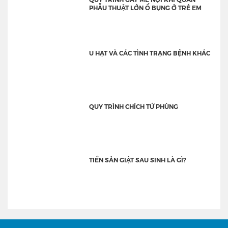
PHẪU THUẬT LỚN Ổ BỤNG Ở TRẺ EM
U HẠT VÀ CÁC TÌNH TRẠNG BỆNH KHÁC
QUY TRÌNH CHÍCH TỨ PHÙNG
TIỀN SẢN GIẬT SAU SINH LÀ GÌ?