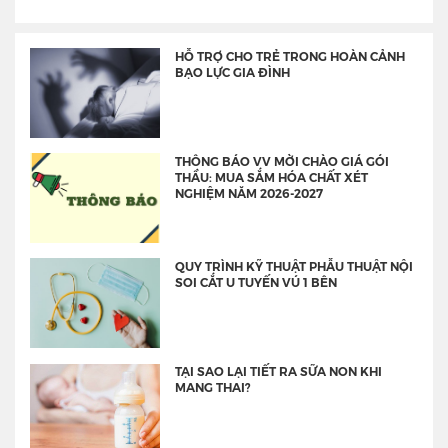
HỖ TRỢ CHO TRẺ TRONG HOÀN CẢNH
BẠO LỰC GIA ĐÌNH
THÔNG BÁO VV MỜI CHÀO GIÁ GÓI
THẦU: MUA SẮM HÓA CHẤT XÉT
NGHIỆM NĂM 2026-2027
QUY TRÌNH KỸ THUẬT PHẪU THUẬT NỘI
SOI CẮT U TUYẾN VÚ 1 BÊN
TẠI SAO LẠI TIẾT RA SỮA NON KHI
MANG THAI?