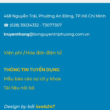
468 Nguyễn Trãi, Phường An Đông, TP.Hồ Chí Minh
☎ (028) 39234332 - 73077307
truyenthong
@bvnguyentriphuong.com.vn
/
Viện phí
Hóa đơn điện tử
THÔNG TIN TUYỂN DỤNG
Mẫu báo cáo sự cố y khoa
Tài liệu nội bộ
iweb247
Design
by bởi