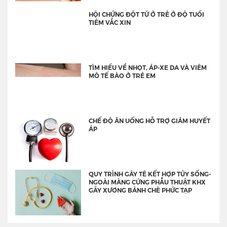
HỘI CHỨNG ĐỘT TỬ Ở TRẺ Ở ĐỘ TUỔI
TIÊM VẮC XIN
TÌM HIỂU VỀ NHỌT, ÁP-XE DA VÀ VIÊM
MÔ TẾ BÀO Ở TRẺ EM
CHẾ ĐỘ ĂN UỐNG HỖ TRỢ GIẢM HUYẾT
ÁP
QUY TRÌNH GÂY TÊ KẾT HỢP TỦY SỐNG-
NGOÀI MÀNG CỨNG PHẪU THUẬT KHX
GÃY XƯƠNG BÁNH CHÈ PHỨC TẠP