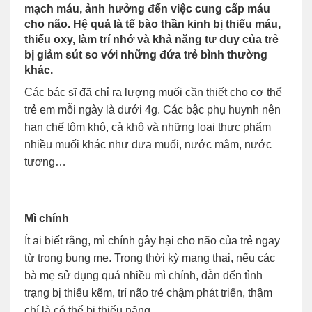
mạch máu, ảnh hưởng đến việc cung cấp máu
cho não. Hệ quả là tế bào thần kinh bị thiếu máu,
thiếu oxy, làm trí nhớ và khả năng tư duy của trẻ
bị giảm sút so với những đứa trẻ bình thường
khác.
Các bác sĩ đã chỉ ra lượng muối cần thiết cho cơ thể
trẻ em mỗi ngày là dưới 4g. Các bậc phụ huynh nên
hạn chế tôm khô, cả khô và những loại thực phẩm
nhiều muối khác như dưa muối, nước mắm, nước
tương…
Mì chính
Ít ai biết rằng, mì chính gây hại cho não của trẻ ngay
từ trong bụng mẹ. Trong thời kỳ mang thai, nếu các
bà mẹ sử dụng quá nhiều mì chính, dẫn đến tình
trạng bị thiếu kẽm, trí não trẻ chậm phát triển, thậm
chí là có thể bị thiểu năng.