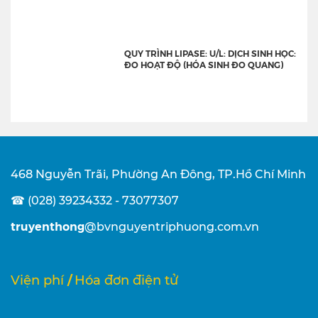
QUY TRÌNH LIPASE: U/L: DỊCH SINH HỌC:
ĐO HOẠT ĐỘ (HÓA SINH ĐO QUANG)
468 Nguyễn Trãi, Phường An Đông, TP.Hồ Chí Minh
☎ (028) 39234332 - 73077307
truyenthong
@bvnguyentriphuong.com.vn
/
Viện phí
Hóa đơn điện tử