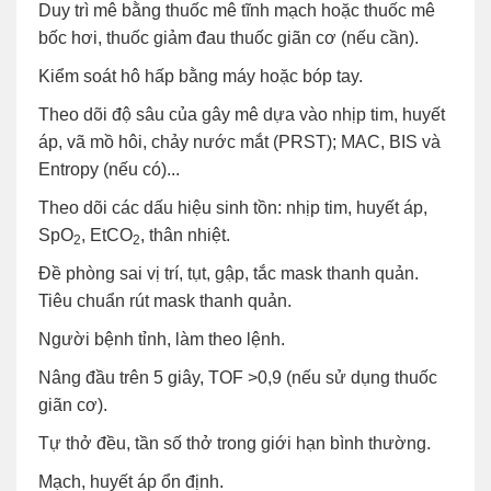
Duy trì mê bằng thuốc mê tĩnh mạch hoặc thuốc mê
bốc hơi, thuốc giảm đau thuốc giãn cơ (nếu cần).
Kiểm soát hô hấp bằng máy hoặc bóp tay.
Theo dõi độ sâu của gây mê dựa vào nhịp tim, huyết
áp, vã mồ hôi, chảy nước mắt (PRST); MAC, BIS và
Entropy (nếu có)...
Theo dõi các dấu hiệu sinh tồn: nhịp tim, huyết áp,
SpO
, EtCO
, thân nhiệt.
2
2
Đề phòng sai vị trí, tụt, gập, tắc mask thanh quản.
Tiêu chuẩn rút mask thanh quản.
Người bệnh tỉnh, làm theo lệnh.
Nâng đầu trên 5 giây, TOF >0,9 (nếu sử dụng thuốc
giãn cơ).
Tự thở đều, tần số thở trong giới hạn bình thường.
Mạch, huyết áp ổn định.