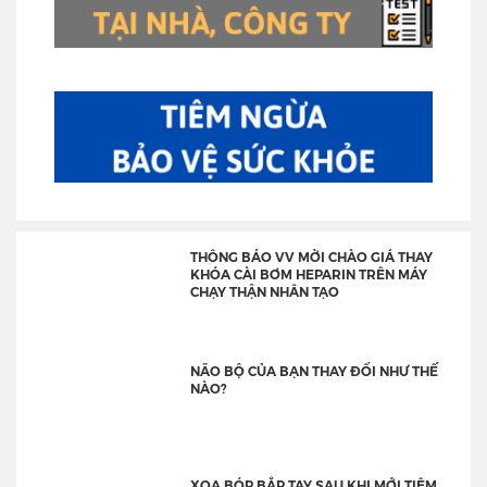
THÔNG BÁO VV MỜI CHÀO GIÁ THAY
KHÓA CÀI BƠM HEPARIN TRÊN MÁY
CHẠY THẬN NHÂN TẠO
NÃO BỘ CỦA BẠN THAY ĐỔI NHƯ THẾ
NÀO?
XOA BÓP BẮP TAY SAU KHI MỚI TIÊM