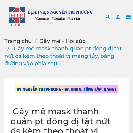
Search
Sea
Trang chủ
Gây mê - Hồi sức
️ Gây mê mask thanh quản pt đóng dị tật
nứt đs kèm theo thoát vị màng tủy, bằng
đường vào phía sau
️ Gây mê mask thanh
quản pt đóng dị tật nứt
đs kèm theo thoát vị