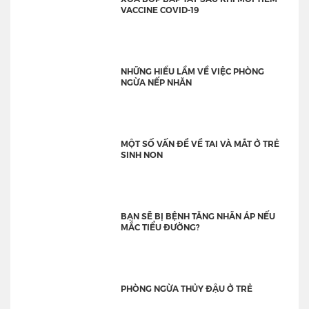
VACCINE COVID-19
NHỮNG HIỂU LẦM VỀ VIỆC PHÒNG
NGỪA NẾP NHĂN
MỘT SỐ VẤN ĐỀ VỀ TAI VÀ MẮT Ở TRẺ
SINH NON
BẠN SẼ BỊ BỆNH TĂNG NHÃN ÁP NẾU
MẮC TIỂU ĐƯỜNG?
PHÒNG NGỪA THỦY ĐẬU Ở TRẺ