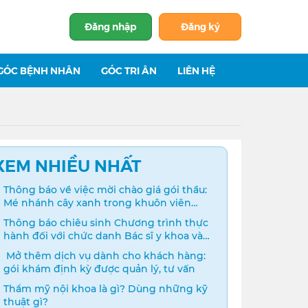
Đăng nhập
Đăng ký
GÓC BỆNH NHÂN
GÓC TRI ÂN
LIÊN HỆ
XEM NHIỀU NHẤT
Thông báo về việc mời chào giá gói thầu:
Mé nhánh cây xanh trong khuôn viên
bệnh viện
Thông báo chiêu sinh Chương trình thực
hành đối với chức danh Bác sĩ y khoa và
Điều dưỡng năm 2024
️ Mở thêm dịch vụ dành cho khách hàng:
gói khám định kỳ được quản lý, tư vấn
Thẩm mỹ nội khoa là gì? Dùng những kỹ
thuật gì?