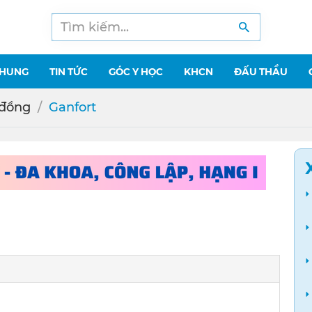
CHUNG
TIN TỨC
GÓC Y HỌC
KHCN
ĐẤU THẦU
 đồng
Ganfort