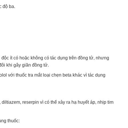
c độ ba.
 độc ít có hoặc không có tác dụng trên đồng tử, nhưng
ôi khi gây giãn đồng tử.
l với thuốc tra mắt loại chẹn beta khác vì tác dụng
diltiazem, reserpin vì có thể xảy ra hạ huyết áp, nhịp tim
ụng thuốc: