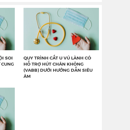
I SOI
QUY TRÌNH CẮT U VÚ LÀNH CÓ
Ử CUNG
HỖ TRỢ HÚT CHÂN KHÔNG
(VABB) DƯỚI HƯỚNG DẪN SIÊU
ÂM