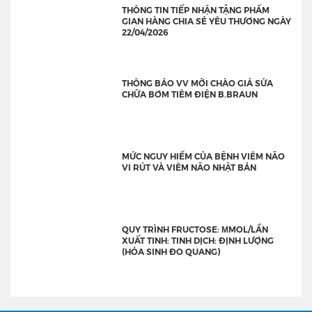
THÔNG TIN TIẾP NHẬN TẶNG PHẨM
GIAN HÀNG CHIA SẺ YÊU THƯƠNG NGÀY
22/04/2026
THÔNG BÁO VV MỜI CHÀO GIÁ SỬA
CHỮA BƠM TIÊM ĐIỆN B.BRAUN
MỨC NGUY HIỂM CỦA BỆNH VIÊM NÃO
VI RÚT VÀ VIÊM NÃO NHẬT BẢN
QUY TRÌNH FRUCTOSE: ΜMOL/LẦN
XUẤT TINH: TINH DỊCH: ĐỊNH LƯỢNG
(HÓA SINH ĐO QUANG)