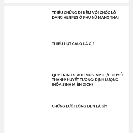
TRIỆU CHỨNG ĐI KÈM VỚI CHỐC LỞ
DẠNG HERPES Ở PHỤ NỮ MANG THAI
THIẾU HỤT CALO LÀ GÌ?
QUY TRÌNH SIROLIMUS: NMOL/L: HUYẾT
THANH/ HUYẾT TƯƠNG: ĐỊNH LƯỢNG
(HÓA SINH MIỄN DỊCH)
CHỨNG LƯỠI LÔNG ĐEN LÀ GÌ?