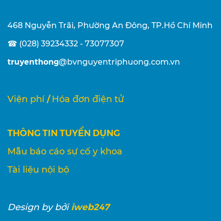
468 Nguyễn Trãi, Phường An Đông, TP.Hồ Chí Minh
☎ (028) 39234332 - 73077307
truyenthong
@bvnguyentriphuong.com.vn
/
Viện phí
Hóa đơn điện tử
THÔNG TIN TUYỂN DỤNG
Mẫu báo cáo sự cố y khoa
Tài liệu nội bộ
iweb247
Design
by bởi