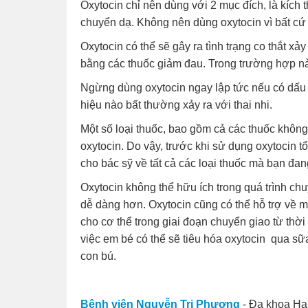
Oxytocin chỉ nên dùng với 2 mục đích, là kích 
chuyển dạ. Không nên dùng oxytocin vì bất cứ 
Oxytocin có thể sẽ gây ra tình trạng co thắt xả
bằng các thuốc giảm đau. Trong trường hợp nà
Ngừng dùng oxytocin ngay lập tức nếu có dấu h
hiệu nào bất thường xảy ra với thai nhi.
Một số loại thuốc, bao gồm cả các thuốc khôn
oxytocin. Do vậy, trước khi sử dụng oxytocin 
cho bác sỹ về tất cả các loại thuốc mà bạn đa
Oxytocin không thể hữu ích trong quá trình ch
dễ dàng hơn. Oxytocin cũng có thể hỗ trợ về
cho cơ thể trong giai đoạn chuyển giao từ thời
việc em bé có thể sẽ tiêu hóa oxytocin qua sữa
con bú.
Bệnh viện Nguyễn Tri Phương
- Đa khoa Hạ