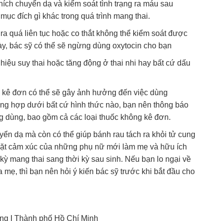
thích chuyển dạ và kiểm soát tình trạng ra máu sau
mục đích gì khác trong quá trình mang thai.
y ra quá liên tục hoặc co thắt không thể kiểm soát được
y, bác sỹ có thể sẽ ngừng dùng oxytocin cho bạn
iệu suy thai hoặc tăng động ở thai nhi hay bất cứ dấu
g kê đơn có thể sẽ gây ảnh hưởng đến việc dùng
tổng hợp dưới bất cứ hình thức nào, bạn nên thông báo
ng dùng, bao gồm cả các loại thuốc không kê đơn.
uyển dạ mà còn có thể giúp bánh rau tách ra khỏi tử cung
 mặt cảm xúc của những phụ nữ mới làm mẹ và hữu ích
 kỳ mang thai sang thời kỳ sau sinh. Nếu bạn lo ngại về
 mẹ, thì bạn nên hỏi ý kiến bác sỹ trước khi bắt đầu cho
ng I Thành phố Hồ Chí Minh