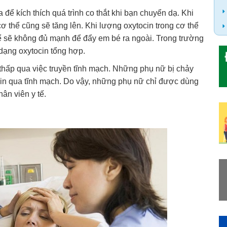
 để kích thích quá trình co thắt khi bạn chuyển dạ. Khi
 cơ thể cũng sẽ tăng lên. Khi lượng oxytocin trong cơ thể
thể sẽ không đủ mạnh để đẩy em bé ra ngoài. Trong trường
dạng oxytocin tổng hợp.
u thấp qua việc truyền tĩnh mạch. Những phụ nữ bị chảy
cin qua tĩnh mạch. Do vậy, những phụ nữ chỉ được dùng
ân viên y tế.