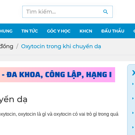
CHUNG
TIN TỨC
GÓC Y HỌC
KHCN
ĐẤU THẦU
 đồng
Oxytocin trong khi chuyển dạ
uyển dạ
ytocin, oxytocin là gì và oxytocin có vai trò gì trong quá