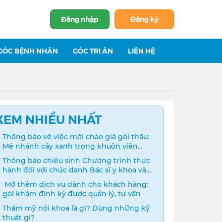
Đăng nhập
Đăng ký
GÓC BỆNH NHÂN
GÓC TRI ÂN
LIÊN HỆ
XEM NHIỀU NHẤT
Thông báo về việc mời chào giá gói thầu:
Mé nhánh cây xanh trong khuôn viên
bệnh viện
Thông báo chiêu sinh Chương trình thực
hành đối với chức danh Bác sĩ y khoa và
Điều dưỡng năm 2024
️ Mở thêm dịch vụ dành cho khách hàng:
gói khám định kỳ được quản lý, tư vấn
Thẩm mỹ nội khoa là gì? Dùng những kỹ
thuật gì?