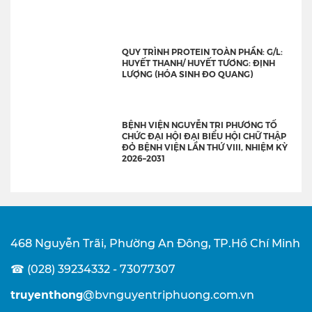
QUY TRÌNH PROTEIN TOÀN PHẦN: G/L:
HUYẾT THANH/ HUYẾT TƯƠNG: ĐỊNH
LƯỢNG (HÓA SINH ĐO QUANG)
BỆNH VIỆN NGUYỄN TRI PHƯƠNG TỔ
CHỨC ĐẠI HỘI ĐẠI BIỂU HỘI CHỮ THẬP
ĐỎ BỆNH VIỆN LẦN THỨ VIII, NHIỆM KỲ
2026–2031
468 Nguyễn Trãi, Phường An Đông, TP.Hồ Chí Minh
☎ (028) 39234332 - 73077307
truyenthong
@bvnguyentriphuong.com.vn