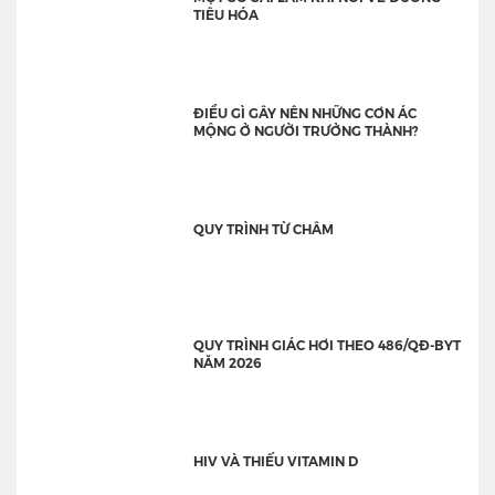
TIÊU HÓA
ĐIỀU GÌ GÂY NÊN NHỮNG CƠN ÁC
MỘNG Ở NGƯỜI TRƯỞNG THÀNH?
QUY TRÌNH TỪ CHÂM
QUY TRÌNH GIÁC HƠI THEO 486/QĐ-BYT
NĂM 2026
HIV VÀ THIẾU VITAMIN D