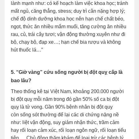
lành mạnh như: có kế hoạch làm việc khoa học; tránh
mất ngủ, căng thẳng, stress; duy trì cân nặng hợp lý;
chế độ dinh dưỡng khoa học nên hạn chế chất béo,
ngọt, thức ăn nhiều mắm muối, tăng cường ăn nhiều
rau, củ, trái cây tươi; vận động thường xuyên như đi
bộ, chạy bộ, đạp xe…; hạn chế bia rượu và không
hút thuốc lá…”
5. “Giờ vàng” cứu sống người bị đột quỵ cấp là
bao lâu?
Theo thống kê tại Việt Nam, khoảng 200.000 người
bị đột quỵ mỗi năm trong đó gần 50% số ca bị đột
quỵ là tử vong. Gần 90% bệnh nhân bị đột quỵ
còn sống sót thường để lại các di chứng nặng nề
như: liệt vận động, suy giảm nhận thức, trầm cảm
hay rối loạn cảm xúc, rối loạn ngôn ngữ, rối loạn tiểu
tiện,… Chủ động thăm khám để loại trừ các bệnh lý,