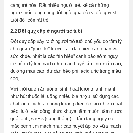
càng trẻ hóa. Rất nhiều người trẻ, kể cả những
người nổi tiếng cũng đột ngột qua đời vì đột quỵ khi
tuổi đời còn rất trẻ.
2.2 Đột quỵ cấp ở người trẻ tuổi
Đột quỵ cấp xảy ra ở người trẻ tuổi chủ yếu do tâm lý
chủ quan “phớt lờ” trước các dấu hiệu cảnh báo về
sức khỏe, nhất là các “tín hiệu” cảnh báo sớm nguy
cơ bệnh lý tim mạch như: cao huyết áp, mỡ máu cao,
đường máu cao, dư cân béo phì, acid uric trong máu
cao,…
Với thói quen ăn uống, sinh hoạt không lành mạnh
như hút thuốc lá, uống nhiều bia rượu, sử dụng các
chất kích thích, ăn uống không điều độ, ăn nhiều chất
béo, lười vận động, thức khuya, tắm muộn, tắm nước
quá lạnh, stress (căng thẳng)… làm tăng nguy cơ
mắc bệnh tim mạch như: cao huyết áp, xơ vữa mạch