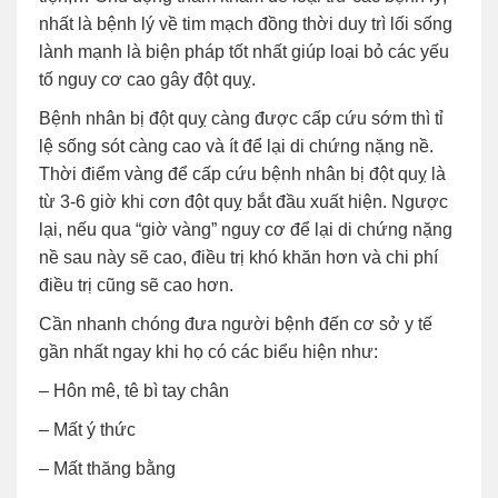
nhất là bệnh lý về tim mạch đồng thời duy trì lối sống
lành mạnh là biện pháp tốt nhất giúp loại bỏ các yếu
tố nguy cơ cao gây đột quỵ.
Bệnh nhân bị đột quỵ càng được cấp cứu sớm thì tỉ
lệ sống sót càng cao và ít để lại di chứng nặng nề.
Thời điểm vàng để cấp cứu bệnh nhân bị đột quỵ là
từ 3-6 giờ khi cơn đột quỵ bắt đầu xuất hiện. Ngược
lại, nếu qua “giờ vàng” nguy cơ để lại di chứng nặng
nề sau này sẽ cao, điều trị khó khăn hơn và chi phí
điều trị cũng sẽ cao hơn.
Cần nhanh chóng đưa người bệnh đến cơ sở y tế
gần nhất ngay khi họ có các biểu hiện như:
– Hôn mê, tê bì tay chân
– Mất ý thức
– Mất thăng bằng