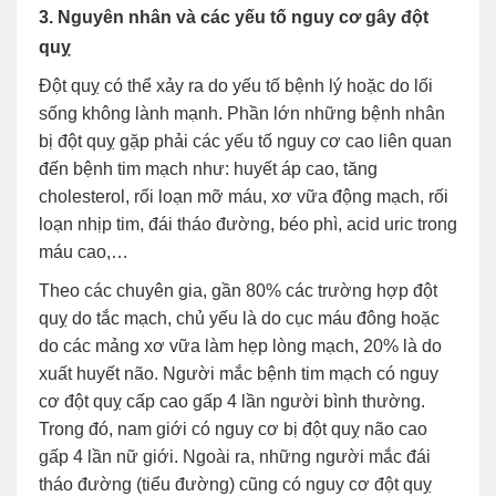
3. Nguyên nhân và các yếu tố nguy cơ gây đột
quỵ
Đột quỵ có thể xảy ra do yếu tố bệnh lý hoặc do lối
sống không lành mạnh. Phần lớn những bệnh nhân
bị đột quỵ gặp phải các yếu tố nguy cơ cao liên quan
đến bệnh tim mạch như: huyết áp cao, tăng
cholesterol, rối loạn mỡ máu, xơ vữa động mạch, rối
loạn nhịp tim, đái tháo đường, béo phì, acid uric trong
máu cao,…
Theo các chuyên gia, gần 80% các trường hợp đột
quỵ do tắc mạch, chủ yếu là do cục máu đông hoặc
do các mảng xơ vữa làm hẹp lòng mạch, 20% là do
xuất huyết não. Người mắc bệnh tim mạch có nguy
cơ đột quỵ cấp cao gấp 4 lần người bình thường.
Trong đó, nam giới có nguy cơ bị đột quỵ não cao
gấp 4 lần nữ giới. Ngoài ra, những người mắc đái
tháo đường (tiểu đường) cũng có nguy cơ đột quỵ