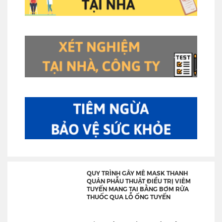
QUY TRÌNH GÂY MÊ MASK THANH
QUẢN PHẪU THUẬT ĐIỀU TRỊ VIÊM
TUYẾN MANG TAI BẰNG BƠM RỬA
THUỐC QUA LỖ ỐNG TUYẾN