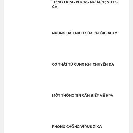
TIÊM CHỦNG PHÒNG NGỪA BỆNH HO
GÀ
NHỮNG DẤU HIỆU CỦA CHỨNG ÁI KỶ
CO THẮT TỬ CUNG KHI CHUYỂN DẠ
MỘT THÔNG TIN CẦN BIẾT VỀ HPV
PHÒNG CHỐNG VIRUS ZIKA