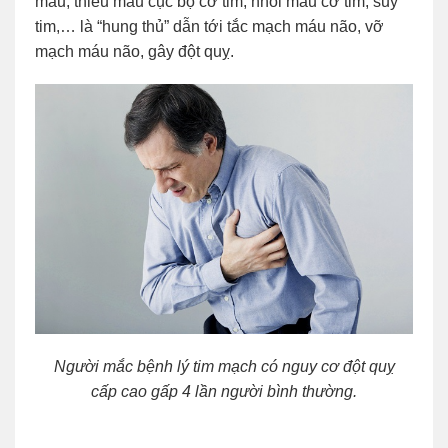
máu, thiếu máu cục bộ cơ tim, nhồi máu cơ tim, suy
tim,… là “hung thủ” dẫn tới tắc mạch máu não, vỡ
mạch máu não, gây đột quỵ.
Người mắc bệnh lý tim mạch có nguy cơ đột quỵ
cấp cao gấp 4 lần người bình thường.