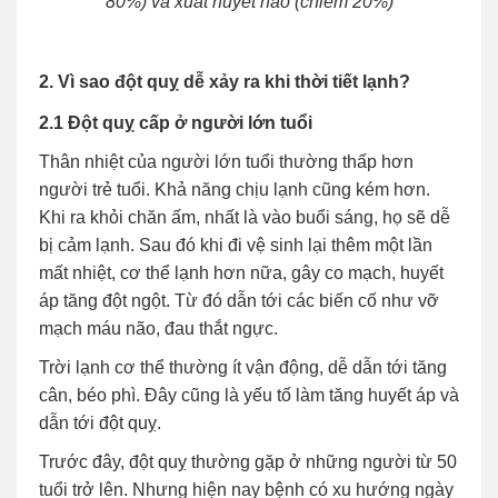
80%) và xuất huyết não (chiếm 20%)
2. Vì sao đột quỵ dễ xảy ra khi thời tiết lạnh?
2.1 Đột quỵ cấp ở người lớn tuổi
Thân nhiệt của người lớn tuổi thường thấp hơn
người trẻ tuổi. Khả năng chịu lạnh cũng kém hơn.
Khi ra khỏi chăn ấm, nhất là vào buổi sáng, họ sẽ dễ
bị cảm lạnh. Sau đó khi đi vệ sinh lại thêm một lần
mất nhiệt, cơ thể lạnh hơn nữa, gây co mạch, huyết
áp tăng đột ngột. Từ đó dẫn tới các biến cố như vỡ
mạch máu não, đau thắt ngực.
Trời lạnh cơ thể thường ít vận động, dễ dẫn tới tăng
cân, béo phì. Đây cũng là yếu tố làm tăng huyết áp và
dẫn tới đột quỵ.
Trước đây, đột quỵ thường gặp ở những người từ 50
tuổi trở lên. Nhưng hiện nay bệnh có xu hướng ngày