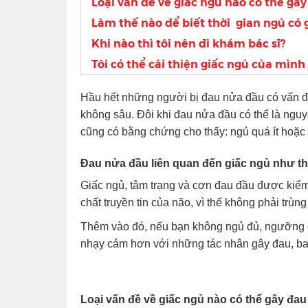
Loại vấn đề về giấc ngủ nào có thể gâ
Làm thế nào để biết thời gian ngủ có
Khi nào thì tôi nên đi khám bác sĩ?
Tôi có thể cải thiện giấc ngủ của mìn
Hầu hết những người bị đau nửa đầu có vấn đ
không sâu. Đôi khi đau nửa đầu có thể là nguy
cũng có bằng chứng cho thấy: ngủ quá ít hoặc
Đau nửa đầu liên quan đến giấc n
gủ như t
Giấc ngủ, tâm trạng và cơn đau đầu được kiể
chất truyền tin của não, vì thế không phải trùn
Thêm vào đó, nếu bạn không ngủ đủ, ngưỡng c
nhạy cảm hơn với những tác nhân gây đau, b
Loại vấn đề về giấc ngủ nào có thể gây đa