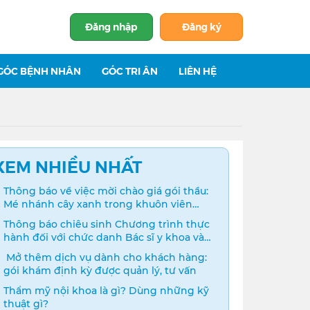
Đăng nhập
Đăng ký
GÓC BỆNH NHÂN
GÓC TRI ÂN
LIÊN HỆ
XEM NHIỀU NHẤT
Thông báo về việc mời chào giá gói thầu:
Mé nhánh cây xanh trong khuôn viên
bệnh viện
Thông báo chiêu sinh Chương trình thực
hành đối với chức danh Bác sĩ y khoa và
Điều dưỡng năm 2024
️ Mở thêm dịch vụ dành cho khách hàng:
gói khám định kỳ được quản lý, tư vấn
Thẩm mỹ nội khoa là gì? Dùng những kỹ
thuật gì?