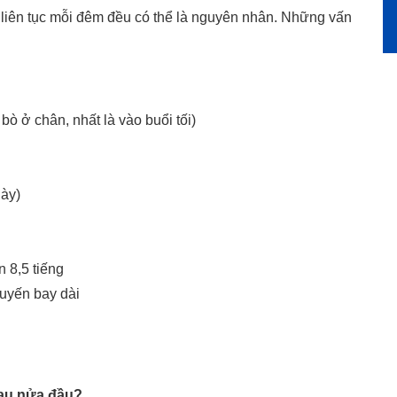
ng liên tục mỗi đêm đều có thể là nguyên nhân. Những vấn
ò ở chân, nhất là vào buổi tối)
ày)
 8,5 tiếng
uyến bay dài
đau nửa đầu?