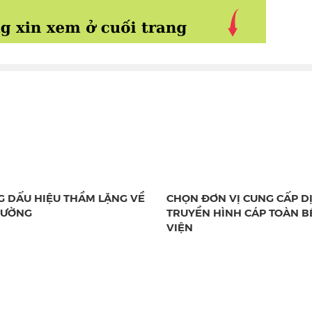
 DẤU HIỆU THẦM LẶNG VỀ
CHỌN ĐƠN VỊ CUNG CẤP D
IƯỜNG
TRUYỀN HÌNH CÁP TOÀN 
VIỆN