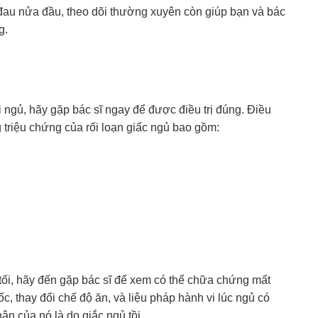
đau nửa đầu, theo dõi thường xuyên còn giúp bạn và bác
g.
ngủ, hãy gặp bác sĩ ngay để được điều trị đúng. Điều
triệu chứng của rối loạn giấc ngủ bao gồm:
tối, hãy đến gặp bác sĩ để xem có thể chữa chứng mất
c, thay đổi chế độ ăn, và liệu pháp hành vi lúc ngủ có
n của nó là do giắc ngủ tồi.