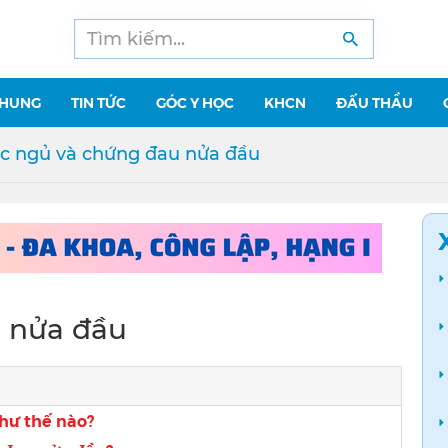
CHUNG
TIN TỨC
GÓC Y HỌC
KHCN
ĐẤU THẦU
c ngủ và chứng đau nửa đầu
u nửa đầu
hư thế nào?