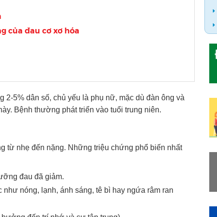
a
ng của đau cơ xơ hóa
 2-5% dân số, chủ yếu là phụ nữ, mặc dù đàn ông và
ày. Bệnh thường phát triển vào tuổi trung niên.
ng từ nhẹ đến nặng. Những triệu chứng phổ biến nhất
gưỡng đau đã giảm.
 như nóng, lạnh, ánh sáng, tê bì hay ngứa râm ran