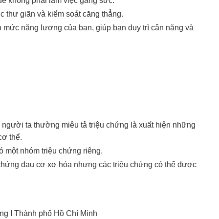
để không phải làm việc gắng sức.
c thư giãn và kiểm soát căng thẳng.
ện mức năng lượng của bạn, giúp bạn duy trì cân nặng và
người ta thường miêu tả triệu chứng là xuất hiện những
cơ thể.
 một nhóm triệu chứng riêng.
 chứng đau cơ xơ hóa nhưng các triệu chứng có thể được
ng I Thành phố Hồ Chí Minh