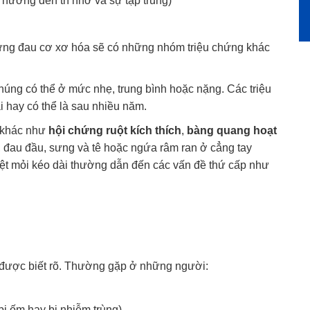
hưởng đến trí nhớ và sự tập trung)
hứng đau cơ xơ hóa sẽ có những nhóm triệu chứng khác
húng có thể ở mức nhẹ, trung bình hoặc nặng. Các triệu
 hay có thể là sau nhiều năm.
 khác như
hội chứng ruột kích thích
,
bàng quang hoạt
, đau đầu, sưng và tê hoặc ngứa râm ran ở cẳng tay
ệt mỏi kéo dài thường dẫn đến các vấn đề thứ cấp như
được biết rõ. Thường gặp ở những người:
ị ốm hay bị nhiễm trùng)