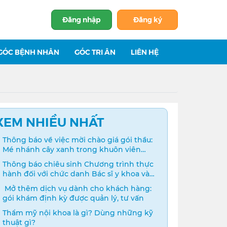
Đăng nhập
Đăng ký
GÓC BỆNH NHÂN
GÓC TRI ÂN
LIÊN HỆ
XEM NHIỀU NHẤT
Thông báo về việc mời chào giá gói thầu:
Mé nhánh cây xanh trong khuôn viên
bệnh viện
Thông báo chiêu sinh Chương trình thực
hành đối với chức danh Bác sĩ y khoa và
Điều dưỡng năm 2024
️ Mở thêm dịch vụ dành cho khách hàng:
gói khám định kỳ được quản lý, tư vấn
Thẩm mỹ nội khoa là gì? Dùng những kỹ
thuật gì?