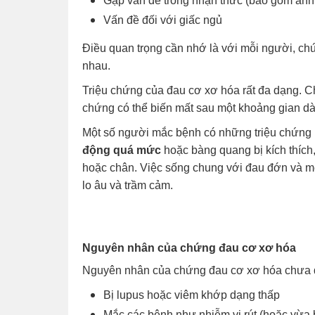
Gặp vấn đề trong nhận thức (bao gồm ảnh 
Vấn đề đối với giấc ngủ
Điều quan trọng cần nhớ là với mỗi người, c
nhau.
Triệu chứng của đau cơ xơ hóa rất đa dạng. C
chứng có thể biến mất sau một khoảng gian dài
Một số người mắc bệnh có những triệu chứng
động quá mức
hoặc bàng quang bị kích thích
hoặc chân. Việc sống chung với đau đớn và m
lo âu và trầm cảm.
Nguyên nhân của chứng đau cơ xơ hóa
Nguyên nhân của chứng đau cơ xơ hóa chưa 
Bị lupus hoặc viêm khớp dạng thấp
Mắc các bệnh như nhiễm vi rút (hoặc vừa b