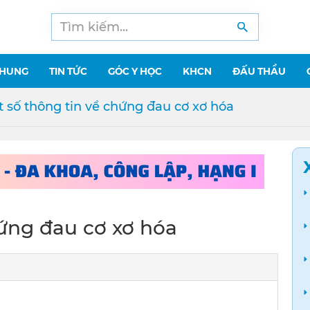
CHUNG
TIN TỨC
GÓC Y HỌC
KHCN
ĐẤU THẦU
 số thông tin về chứng đau cơ xơ hóa
hứng đau cơ xơ hóa