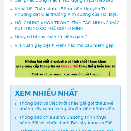
Giải phẫu động mạch não: động mạch não sau
Khoa Nội Thần kinh – Bệnh viện Nguyễn Tri
Phương đạt Giải thưởng Kim cương của Hội Đột
quỵ Thế giới
HỘI CHỨNG KHÓA TRONG: TỈNH TÁO NHƯNG MẮC
KẸT TRONG CƠ THỂ CHÍNH MÌNH
Nguy cơ bị suy thận từ viêm gan C
Vi khuẩn gây bệnh viêm não mô cầu hiếm gặp
XEM NHIỀU NHẤT
Thông báo về việc mời chào giá gói thầu: Mé
nhánh cây xanh trong khuôn viên bệnh viện
Thông báo chiêu sinh Chương trình thực
hành đối với chức danh Bác sĩ y khoa và Điều
dưỡng năm 2024