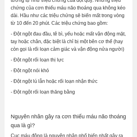
tương tự như triệu chứng của đột quỵ. Nhưng triệu
chứng của cơn thiếu máu não thoáng qua không kéo
dài. Hầu như các triệu chứng sẽ biến mất trong vòng
từ 10 đến 20 phút. Các triệu chứng bao gồm:
- Đột ngột đau đầu, tê bì, yếu hoặc mất vận động mặt,
tay hoặc chân, đặc biệt là chỉ bị một bên cơ thể (hay
còn gọi là rối loạn cảm giác và vận động nửa người)
- Đột ngột rối loạn thị lực
- Đột ngột nói khó
- Đột ngột lú lẫn hoặc rối loạn nhận thức
- Đột ngột rối loạn thăng bằng
Nguyên nhân gây ra cơn thiếu máu não thoáng
qua là gì?
Cục máu đông là nguyên nhân phổ biến nhất gây ra