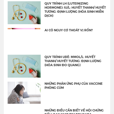
QUY TRÌNH LH (LUTEINIZING
HORMONE): IU/L: HUYẾT THANH/ HUYẾT
TƯƠNG: ĐỊNH LƯỢNG (HÓA SINH MIỄN
DỊCH)
AI CÓ NGUY CƠ THOÁT VỊ RỐN?
QUY TRÌNH URÊ: MMOL/L: HUYẾT
THANH/ HUYẾT TƯƠNG: ĐỊNH LƯỢNG
(HÓA SINH ĐO QUANG)
NHỮNG PHẢN ỨNG PHỤ CỦA VACCINE
PHÒNG CÚM
NHỮNG ĐIỀU CẦN BIẾT VỀ HỘI CHỨNG