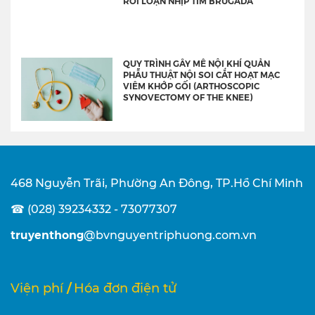
RỐI LOẠN NHỊP TIM BRUGADA
QUY TRÌNH GÂY MÊ NỘI KHÍ QUẢN
PHẪU THUẬT NỘI SOI CẮT HOẠT MẠC
VIÊM KHỚP GỐI (ARTHOSCOPIC
SYNOVECTOMY OF THE KNEE)
468 Nguyễn Trãi, Phường An Đông, TP.Hồ Chí Minh
☎ (028) 39234332 - 73077307
truyenthong
@bvnguyentriphuong.com.vn
/
Viện phí
Hóa đơn điện tử