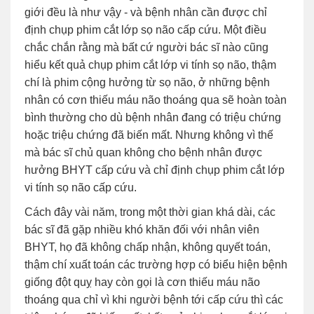
giới đều là như vậy - và bệnh nhân cần được chỉ
định chụp phim cắt lớp sọ não cấp cứu. Một điều
chắc chắn rằng mà bất cứ người bác sĩ nào cũng
hiểu kết quả chụp phim cắt lớp vi tính sọ não, thậm
chí là phim cộng hưởng từ sọ não, ở những bệnh
nhân có cơn thiếu máu não thoáng qua sẽ hoàn toàn
bình thường cho dù bệnh nhân đang có triệu chứng
hoặc triệu chứng đã biến mất. Nhưng không vì thế
mà bác sĩ chủ quan không cho bệnh nhân được
hưởng BHYT cấp cứu và chỉ định chụp phim cắt lớp
vi tính sọ não cấp cứu.
Cách đây vài năm, trong một thời gian khá dài, các
bác sĩ đã gặp nhiều khó khăn đối với nhân viên
BHYT, họ đã không chấp nhận, không quyết toán,
thậm chí xuất toán các trường hợp có biểu hiện bệnh
giống đột quỵ hay còn gọi là cơn thiếu máu não
thoáng qua chỉ vì khi người bệnh tới cấp cứu thì các