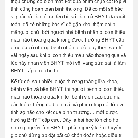
triệu chứng đã biến mất, kết quả phim chụp cắt lớp vi
tính cũng hoàn toàn bình thường. Đã có một số bác
sĩ phải bỏ tiền túi ra đền bù số tiền mà BHYT đã xuất
toán, đã có những bác sĩ đã gặp khó, thậm chí bị
mắng, bị chửi bởi người nhà bệnh nhân bị cơn thiếu
máu não thoáng qua không được hưởng BHYT cấp
cứu, đã có những bệnh nhân bị đột quỵ thực sự chỉ
vài ngày sau khi bị cơn thiếu máu não thoáng qua và
lúc này nhân viên BHYT mới vội vàng sửa sai là làm
BHYT cấp cứu cho họ.
Kể từ đó, sau nhiều cuộc thương thảo giữa khoa,
bệnh viện và bên BHYT, thì người bệnh bị cơn thiếu
máu não thoáng qua khi tới bệnh viện cấp cứu mà
các triệu chứng đã biến mất và phim chụp cắt lớp vi
tính sọ não cho kết quả bình thường… mới được
hưởng BHYT cấp cứu. Đây là bài học lớn cho họ,
những người làm BHYT - phải nghe ý kiến chuyên
gia chứ đừng áp đặt bất cứ chẩn đoán hoặc điều trị