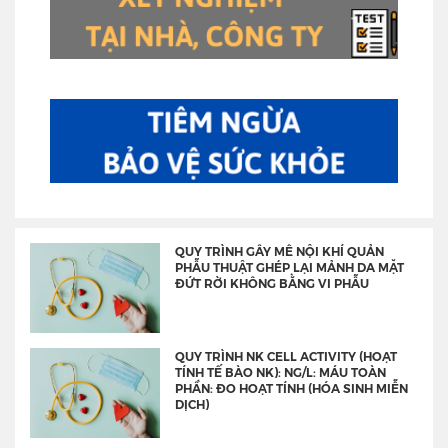
QUY TRÌNH GÂY MÊ NỘI KHÍ QUẢN
PHẪU THUẬT GHÉP LẠI MẢNH DA MẶT
ĐỨT RỜI KHÔNG BẰNG VI PHẪU
QUY TRÌNH NK CELL ACTIVITY (HOẠT
TÍNH TẾ BÀO NK): NG/L: MÁU TOÀN
PHẦN: ĐO HOẠT TÍNH (HÓA SINH MIỄN
DỊCH)