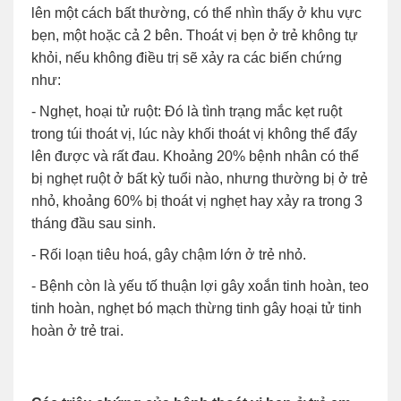
lên một cách bất thường, có thể nhìn thấy ở khu vực
bẹn, một hoặc cả 2 bên. Thoát vị bẹn ở trẻ không tự
khỏi, nếu không điều trị sẽ xảy ra các biến chứng
như:
- Nghẹt, hoại tử ruột: Đó là tình trạng mắc kẹt ruột
trong túi thoát vị, lúc này khối thoát vị không thể đẩy
lên được và rất đau. Khoảng 20% bệnh nhân có thể
bị nghẹt ruột ở bất kỳ tuổi nào, nhưng thường bị ở trẻ
nhỏ, khoảng 60% bị thoát vị nghẹt hay xảy ra trong 3
tháng đầu sau sinh.
- Rối loạn tiêu hoá, gây chậm lớn ở trẻ nhỏ.
- Bệnh còn là yếu tố thuận lợi gây xoắn tinh hoàn, teo
tinh hoàn, nghẹt bó mạch thừng tinh gây hoại tử tinh
hoàn ở trẻ trai.