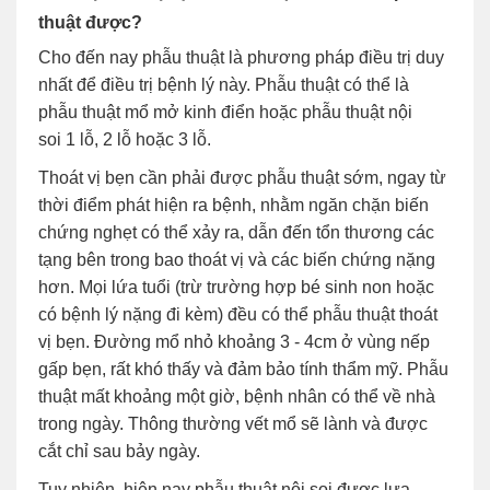
thuật được?
Cho đến nay phẫu thuật là phương pháp điều trị duy
nhất để điều trị bệnh lý này. Phẫu thuật có thể là
phẫu thuật mổ mở kinh điển hoặc phẫu thuật nội
soi 1 lỗ, 2 lỗ hoặc 3 lỗ.
Thoát vị bẹn cần phải được phẫu thuật sớm, ngay từ
thời điểm phát hiện ra bệnh, nhằm ngăn chặn biến
chứng nghẹt có thể xảy ra, dẫn đến tổn thương các
tạng bên trong bao thoát vị và các biến chứng nặng
hơn. Mọi lứa tuổi (trừ trường hợp bé sinh non hoặc
có bệnh lý nặng đi kèm) đều có thể phẫu thuật thoát
vị bẹn. Đường mổ nhỏ khoảng 3 - 4cm ở vùng nếp
gấp bẹn, rất khó thấy và đảm bảo tính thẩm mỹ. Phẫu
thuật mất khoảng một giờ, bệnh nhân có thể về nhà
trong ngày. Thông thường vết mổ sẽ lành và được
cắt chỉ sau bảy ngày.
Tuy nhiên, hiện nay phẫu thuật nội soi được lựa