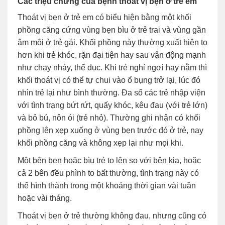
Các triệu chứng của bệnh thoát vị bẹn ở trẻ em
Thoát vị bẹn ở trẻ em có biểu hiện bằng một khối
phồng căng cứng vùng bẹn bìu ở trẻ trai và vùng gần
âm môi ở trẻ gái. Khối phồng này thường xuất hiện to
hơn khi trẻ khóc, rặn đại tiện hay sau vận động mạnh
như chạy nhảy, thể dục. Khi trẻ nghỉ ngơi hay nằm thì
khối thoát vị có thể tự chui vào ổ bụng trở lại, lúc đó
nhìn trẻ lại như bình thường. Đa số các trẻ nhập viện
với tình trạng bứt rứt, quấy khóc, kêu đau (với trẻ lớn)
và bỏ bú, nôn ói (trẻ nhỏ). Thường ghi nhận có khối
phồng lên xẹp xuống ở vùng bẹn trước đó ở trẻ, nay
khối phồng căng và không xẹp lại như mọi khi.
Một bên bẹn hoặc bìu trẻ to lên so với bên kia, hoặc
cả 2 bên đều phình to bất thường, tình trạng này có
thể hình thành trong một khoảng thời gian vài tuần
hoặc vài tháng.
Thoát vị bẹn ở trẻ thường không đau, nhưng cũng có