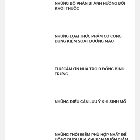
NHỮNG BỘ PHẬN BỊ ẢNH HƯỞNG BỞI
KHÓI THUỐC
NHỮNG LOẠI THỰC PHẨM CÓ CÔNG
DỤNG KIỂM SOÁT ĐƯỜNG MÁU
THƯ CẢM ƠN NHÀ TRỌ 0 ĐỒNG BÌNH
TRƯNG
NHỮNG ĐIỀU CẦN LƯU Ý KHI SINH MỔ
NHỮNG THỜI ĐIỂM PHÙ HỢP NHẤT ĐỂ
UỐNG RƯỢU BIA KHI BẠN MUỐN GIẢM