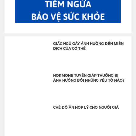
GIẤC NGỦ GÂY ẢNH HƯỞNG ĐẾN MIỄN
DỊCH CỦA CƠ THỂ
HORMONE TUYẾN GIÁP THƯỜNG BỊ
ẢNH HƯỞNG BỞI NHỮNG YẾU TỐ NÀO?
CHẾ ĐỘ ĂN HỢP LÝ CHO NGƯỜI GIÀ