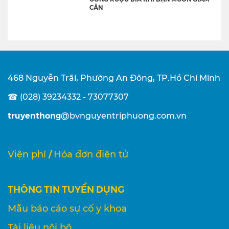
CÂN
468 Nguyễn Trãi, Phường An Đông, TP.Hồ Chí Minh
☎ (028) 39234332 - 73077307
truyenthong
@bvnguyentriphuong.com.vn
/
Viện phí
Hóa đơn điện tử
THÔNG TIN TUYỂN DỤNG
Mẫu báo cáo sự cố y khoa
Tài liệu nội bộ