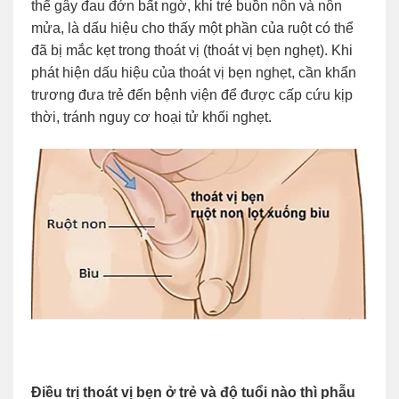
thể gây đau đớn bất ngờ, khi trẻ buồn nôn và nôn
mửa, là dấu hiệu cho thấy một phần của ruột có thể
đã bị mắc kẹt trong thoát vị (thoát vị bẹn nghẹt). Khi
phát hiện dấu hiệu của thoát vị bẹn nghẹt, cần khẩn
trương đưa trẻ đến bệnh viện để được cấp cứu kịp
thời, tránh nguy cơ hoại tử khối nghẹt.
Điều trị thoát vị bẹn ở trẻ và độ tuổi nào thì phẫu