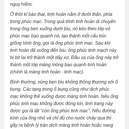
nguy hiểm.
Ở thời kì bào thai, tinh hoàn nằm ở dưới thận, phía
trong phúc mạc. Trong quá trình tinh hoàn di chuyển
trong ống bẹn xuống dưới bìu, nó kéo theo lớp vỏ
phúc mạc bao quanh nó, tạo thành một cấu trúc
giống hình ống, gọi là ống phúc tinh mạc. Sau khi
tinh hoàn đã xuống đến bìu, ống phúc tinh mạch này
bị bịt lại trở thành một dây xơ. Đầu xa của ống này trở
thành một lớp màng mỏng bao quanh tinh hoàn
(chính là màng tinh hoàn - tinh mạc).
‎Bình thường, vùng bẹn bìu không thông thương với ổ
bụng. Các tạng trong ổ bụng cũng như dịch phúc
mạc không thể xuống được màng tinh hoàn. Nếu ống
phúc tinh mạc không được đóng kín, tình trạng này
được gọi là tật "còn ống phúc tinh mạc". Nếu đường
kính của ống nhỏ và chỉ đủ cho nước chảy qua thì
gây ra bệnh lý tràn dịch màng tinh hoàn hoặc nang