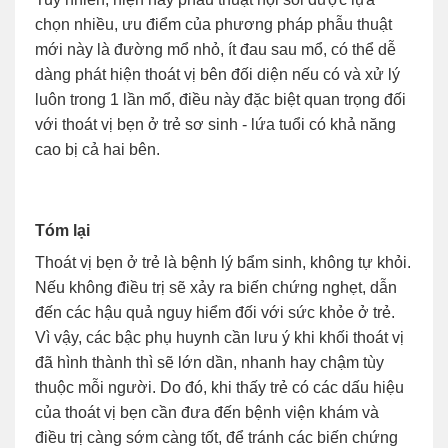
chọn nhiều, ưu điểm của phương pháp phẫu thuật
mới này là đường mổ nhỏ, ít đau sau mổ, có thể dễ
dàng phát hiện thoát vị bên đối diện nếu có và xử lý
luôn trong 1 lần mổ, điều này đặc biệt quan trọng đối
với thoát vị bẹn ở trẻ sơ sinh - lứa tuổi có khả năng
cao bị cả hai bên.
Tóm lại
Thoát vị bẹn ở trẻ là bệnh lý bẩm sinh, không tự khỏi.
Nếu không điều trị sẽ xảy ra biến chứng nghẹt, dẫn
đến các hậu quả nguy hiểm đối với sức khỏe ở trẻ.
Vì vậy, các bậc phụ huynh cần lưu ý khi khối thoát vị
đã hình thành thì sẽ lớn dần, nhanh hay chậm tùy
thuộc mỗi người. Do đó, khi thấy trẻ có các dấu hiệu
của thoát vị bẹn cần đưa đến bệnh viện khám và
điều trị càng sớm càng tốt, để tránh các biến chứng