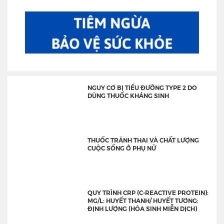
NGUY CƠ BỊ TIỂU ĐƯỜNG TYPE 2 DO
DÙNG THUỐC KHÁNG SINH
THUỐC TRÁNH THAI VÀ CHẤT LƯỢNG
CUỘC SỐNG Ở PHỤ NỮ
QUY TRÌNH CRP (C-REACTIVE PROTEIN):
MG/L: HUYẾT THANH/ HUYẾT TƯƠNG:
ĐỊNH LƯỢNG (HÓA SINH MIỄN DỊCH)