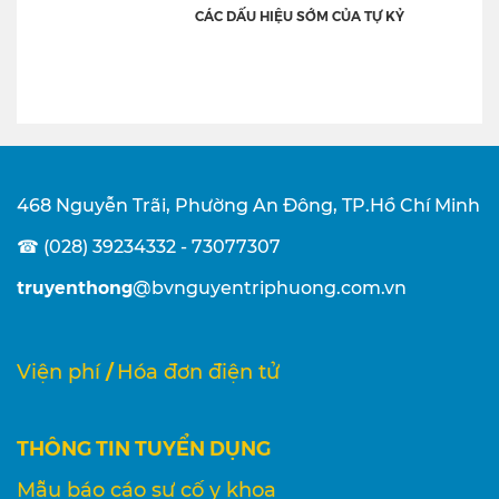
CÁC DẤU HIỆU SỚM CỦA TỰ KỶ
468 Nguyễn Trãi, Phường An Đông, TP.Hồ Chí Minh
☎ (028) 39234332 - 73077307
truyenthong
@bvnguyentriphuong.com.vn
/
Viện phí
Hóa đơn điện tử
THÔNG TIN TUYỂN DỤNG
Mẫu báo cáo sự cố y khoa