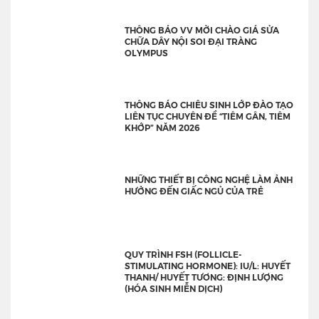
THÔNG BÁO VV MỜI CHÀO GIÁ SỬA
CHỮA DÂY NỘI SOI ĐẠI TRÀNG
OLYMPUS
THÔNG BÁO CHIÊU SINH LỚP ĐÀO TẠO
LIÊN TỤC CHUYÊN ĐỀ “TIÊM GÂN, TIÊM
KHỚP” NĂM 2026
NHỮNG THIẾT BỊ CÔNG NGHỆ LÀM ẢNH
HƯỞNG ĐẾN GIẤC NGỦ CỦA TRẺ
QUY TRÌNH FSH (FOLLICLE-
STIMULATING HORMONE): IU/L: HUYẾT
THANH/ HUYẾT TƯƠNG: ĐỊNH LƯỢNG
(HÓA SINH MIỄN DỊCH)