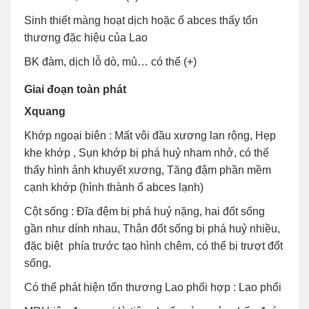
Sinh thiết màng hoạt dịch hoặc ổ abces thấy tổn
thương đặc hiệu của Lao
BK đàm, dịch lỗ dò, mủ… có thể (+)
Giai đoạn toàn phát
Xquang
Khớp ngoại biên : Mất vôi đầu xương lan rộng, Hẹp
khe khớp , Sụn khớp bị phá huỷ nham nhở, có thể
thấy hình ảnh khuyết xương, Tăng đậm phần mềm
cạnh khớp (hình thành ổ abces lạnh)
Cột sống : Đĩa đệm bị phá huỷ nặng, hai đốt sống
gần như dính nhau, Thân đốt sống bị phá huỷ nhiều,
đặc biệt phía trước tạo hình chêm, có thể bị trượt đốt
sống.
Có thể phát hiện tổn thương Lao phối hợp : Lao phổi