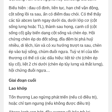
Biểu hiện : đau cố định, liên tục, hạn chế vận động,
cột sống lồi ra sau, ấn có điểm đau chói. Có thể thấy
các túi abces lạnh ngay dưới da, dưới lớp cơ (cột
sống lưng hoặc TL), thành sau họng, cạnh cổ (cột
sống cổ) gây biến dạng cột sống và chèn ép. Hội
chứng chèn ép do đốt sống, đĩa đệm bị phá huỷ
nhiều, di lệch, lún và có xu hướng trượt ra sau, chèn
ép vào tuỷ sống, chùm đuôi ngựa. Tuỳ vị trí của tổn
thương có thể có các dấu hiệu: liệt tứ chi (chền ép
tủy cổ), liệt 2 chi dưới (chèn ép tủy lưng và thắt lưng),
hội chứng đuôi ngựa…
Giai đoạn cuối
Lao khớp
Tổn thương Lao ngừng phát triển (nếu có điều trị),
hoặc chỉ tạm ngưng (nếu không được điều trị)