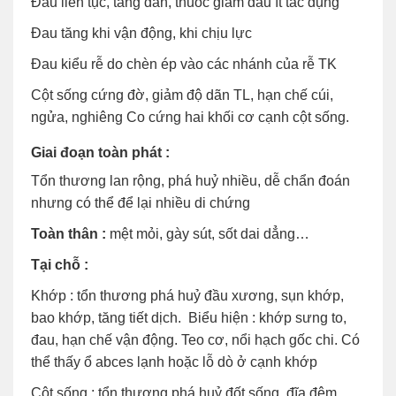
Đau liên tục, tăng dần, thuốc giảm đau ít tác dụng
Đau tăng khi vận động, khi chịu lực
Đau kiểu rễ do chèn ép vào các nhánh của rễ TK
Cột sống cứng đờ, giảm độ dãn TL, hạn chế cúi,
ngửa, nghiêng Co cứng hai khối cơ cạnh cột sống.
Giai đoạn toàn phát :
Tổn thương lan rộng, phá huỷ nhiều, dễ chẩn đoán
nhưng có thể để lại nhiều di chứng
Toàn thân :
mệt mỏi, gày sút, sốt dai dẳng…
Tại chỗ :
Khớp : tổn thương phá huỷ đầu xương, sụn khớp,
bao khớp, tăng tiết dịch. Biểu hiện : khớp sưng to,
đau, hạn chế vận động. Teo cơ, nổi hạch gốc chi. Có
thể thấy ổ abces lạnh hoặc lỗ dò ở cạnh khớp
Cột sống : tổn thương phá huỷ đốt sống, đĩa đệm.