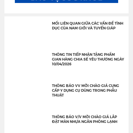
MỐI LIÊN QUAN GIỮA CÁC VẤN ĐỀ TÌNH
DỤC CỦA NAM GIỚI VÀ TUYẾN GIÁP
THÔNG TIN TIẾP NHẬN TẶNG PHẨM
GIAN HÀNG CHIA SẺ YÊU THƯƠNG NGÀY
10/04/2026
THÔNG BÁO VV MỜI CHÀO GIÁ CUNG
CẤP Y DỤNG CỤ DÙNG TRONG PHẪU
THUẬT
THÔNG BÁO V/V MỜI CHÀO GIÁ LẮP
ĐẶT MÀN NHỰA NGĂN PHÒNG LẠNH