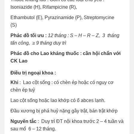
Isoniazide (H), Rifampicine (R),
Ethambutol (E), Pyrazinamide (P), Streptomycine
(S)
Phác đồ tối ưu :
12 tháng : S – H – R – Z, 3 tháng
tấn công,
≥
9 tháng duy trì
Phác đồ cho Lao kháng thuốc : cần hội chẩn với
CK Lao
Điều trị ngoại khoa :
Khi
: Lao cột sống : có chèn ép hoặc có nguy cơ
chèn ép tuỷ
Lao cột sống hoặc lao khớp có ổ abces lạnh.
Đầu xương bị phá huỷ nặng gây trật, bán trật khớp
Nguyên tắc
: Duy trì ĐT nội khoa trước 2 – 4 tuần và
sau mổ 6 – 12 tháng.