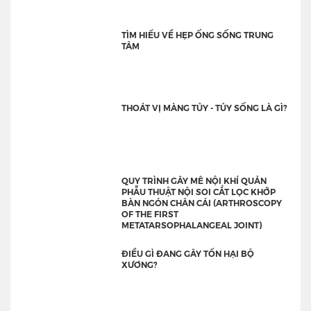
TÌM HIỂU VỀ HẸP ỐNG SỐNG TRUNG
TÂM
THOÁT VỊ MÀNG TỦY - TỦY SỐNG LÀ GÌ?
QUY TRÌNH GÂY MÊ NỘI KHÍ QUẢN
PHẪU THUẬT NỘI SOI CẮT LỌC KHỚP
BÀN NGÓN CHÂN CÁI (ARTHROSCOPY
OF THE FIRST
METATARSOPHALANGEAL JOINT)
ĐIỀU GÌ ĐANG GÂY TỔN HẠI BỘ
XƯƠNG?