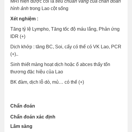
MRI hiện được coi là
tiêu chuẩn vàng của chẩn đoán
hình ảnh
trong Lao cột sống
Xét nghiệm :
Tăng tỷ lệ Lympho, Tăng tốc độ máu lắng, Phản ứng
IDR (+)
Dịch khớp : tăng BC, Soi, cấy có thể có VK Lao, PCR
(+)..
Sinh thiết màng hoạt dịch hoặc ổ abces thấy tổn
thương đặc hiệu của Lao
BK đàm, dịch lỗ dò, mủ… có thể (+)
Chẩn đoán
Chẩn đoán xác định
Lâm sàng