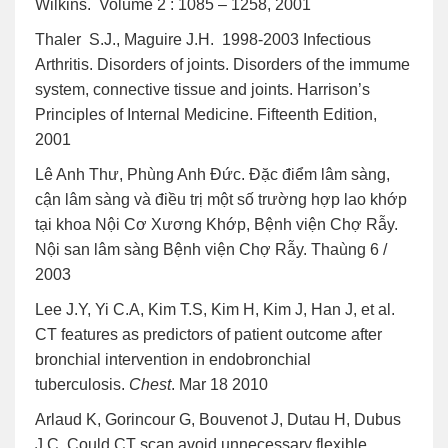
Wilkins. Volume 2 : 1085 – 1258, 2001
Thaler S.J., Maguire J.H. 1998-2003 Infectious
Arthritis. Disorders of joints. Disorders of the immume
system, connective tissue and joints. Harrison’s
Principles of Internal Medicine. Fifteenth Edition,
2001
Lê Anh Thư, Phùng Anh Đức. Đặc điểm lâm sàng,
cận lâm sàng và điều trị một số trường hợp lao khớp
tại khoa Nội Cơ Xương Khớp, Bệnh viện Chợ Rẫy.
Nội san lâm sàng Bệnh viện Chợ Rẫy. Thaùng 6 /
2003
Lee J.Y, Yi C.A, Kim T.S, Kim H, Kim J, Han J, et al.
CT features as predictors of patient outcome after
bronchial intervention in endobronchial
tuberculosis.
Chest
. Mar 18 2010
Arlaud K, Gorincour G, Bouvenot J, Dutau H, Dubus
J.C. Could CT scan avoid unnecessary flexible