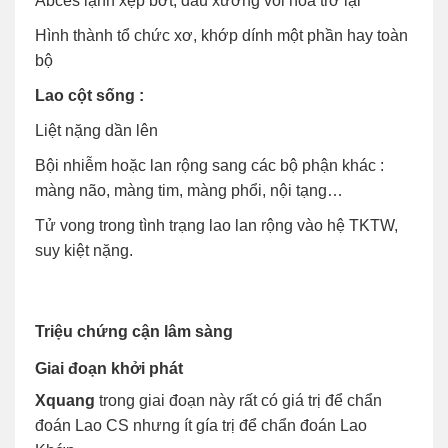
Abces lạnh xẹp bớt, đầu xương vôi hóa trở lại
Hình thành tổ chức xơ, khớp dính một phần hay toàn
bộ
Lao cột sống :
Liệt nặng dần lên
Bội nhiễm hoặc lan rộng sang các bộ phận khác :
màng não, màng tim, màng phổi, nội tạng…
Tử vong trong tình trạng lao lan rộng vào hệ TKTW,
suy kiệt nặng.
Triệu chứng cận lâm sàng
Giai đoạn khởi phát
Xquang
trong giai đoạn này rất có giá trị để chẩn
đoán Lao CS nhưng ít gía trị để chẩn đoán Lao