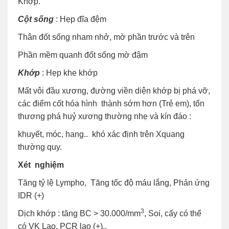
Khớp.
Cột sống
: Hẹp đĩa đệm
Thân đốt sống nham nhở, mờ phần trước và trên
Phần mềm quanh đốt sống mờ đậm
Khớp
: Hẹp khe khớp
Mất vôi đầu xương, đường viền diện khớp bị phá vỡ,
các điểm cốt hóa hình thành sớm hơn (Trẻ em), tổn
thương phá huỷ xương thường nhẹ và kín đáo :
khuyết, móc, hang.. khó xác định trên Xquang
thường quy.
Xét nghiệm
Tăng tỷ lệ Lympho, Tăng tốc độ máu lắng, Phản ứng
IDR (+)
3
Dịch khớp : tăng BC > 30.000/mm
, Soi, cấy có thể
có VK Lao, PCR lao (+)..