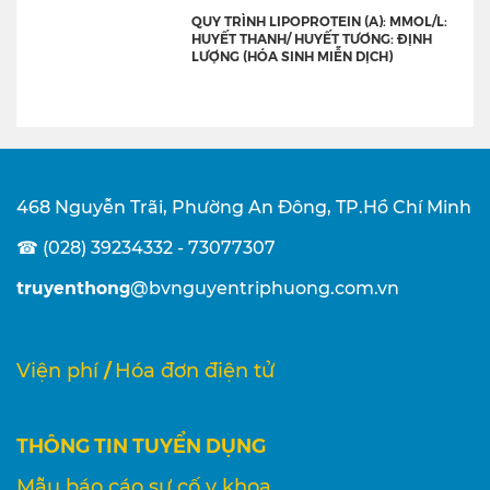
QUY TRÌNH LIPOPROTEIN (A): MMOL/L:
HUYẾT THANH/ HUYẾT TƯƠNG: ĐỊNH
LƯỢNG (HÓA SINH MIỄN DỊCH)
468 Nguyễn Trãi, Phường An Đông, TP.Hồ Chí Minh
☎ (028) 39234332 - 73077307
truyenthong
@bvnguyentriphuong.com.vn
/
Viện phí
Hóa đơn điện tử
THÔNG TIN TUYỂN DỤNG
Mẫu báo cáo sự cố y khoa