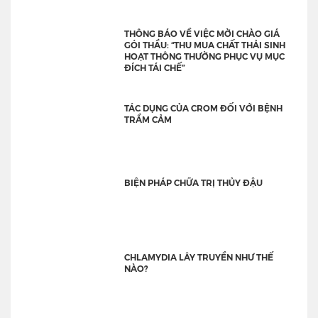
THÔNG BÁO VỀ VIỆC MỜI CHÀO GIÁ
GÓI THẦU: “THU MUA CHẤT THẢI SINH
HOẠT THÔNG THƯỜNG PHỤC VỤ MỤC
ĐÍCH TÁI CHẾ”
TÁC DỤNG CỦA CROM ĐỐI VỚI BỆNH
TRẦM CẢM
BIỆN PHÁP CHỮA TRỊ THỦY ĐẬU
CHLAMYDIA LÂY TRUYỀN NHƯ THẾ
NÀO?