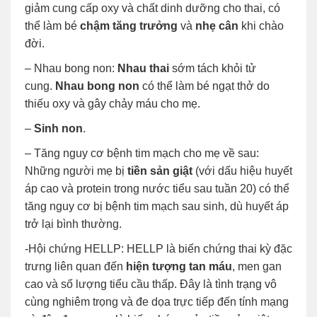
giảm cung cấp oxy và chất dinh dưỡng cho thai, có
thể làm bé
chậm tăng trưởng
và
nhẹ cân
khi chào
đời.
– Nhau bong non:
Nhau thai
sớm tách khỏi tử
cung.
Nhau bong non
có thể làm bé ngạt thở do
thiếu oxy và gây chảy máu cho mẹ.
–
Sinh non
.
– Tăng nguy cơ bệnh tim mạch cho mẹ về sau:
Những người mẹ bị
tiền sản giật
(với dấu hiệu huyết
áp cao và protein trong nước tiểu sau tuần 20) có thể
tăng nguy cơ bị bệnh tim mạch sau sinh, dù huyết áp
trở lại bình thường.
-Hội chứng HELLP: HELLP là biến chứng thai kỳ đặc
trưng liên quan đến
hiện tượng tan máu
, men gan
cao và số lượng tiểu cầu thấp. Đây là tình trạng vô
cùng nghiêm trọng và đe dọa trực tiếp đến tính mạng