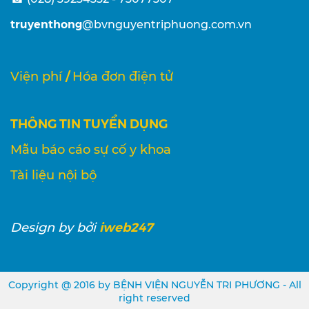
truyenthong
@bvnguyentriphuong.com.vn
/
Viện phí
Hóa đơn điện tử
THÔNG TIN TUYỂN DỤNG
Mẫu báo cáo sự cố y khoa
Tài liệu nội bộ
iweb247
Design
by bởi
Copyright @ 2016 by BỆNH VIỆN NGUYỄN TRI PHƯƠNG - All
right reserved