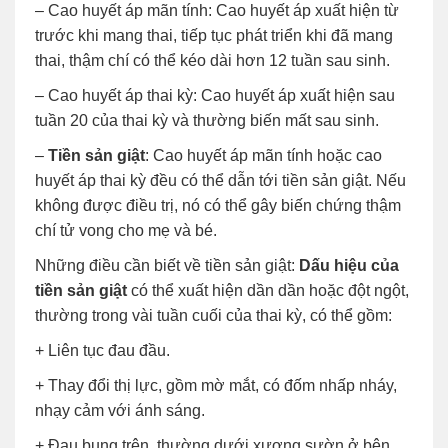
– Cao huyết áp mãn tính: Cao huyết áp xuất hiện từ
trước khi mang thai, tiếp tục phát triển khi đã mang
thai, thậm chí có thể kéo dài hơn 12 tuần sau sinh.
– Cao huyết áp thai kỳ: Cao huyết áp xuất hiện sau
tuần 20 của thai kỳ và thường biến mất sau sinh.
–
Tiền sản giật
: Cao huyết áp mãn tính hoặc cao
huyết áp thai kỳ đều có thể dẫn tới tiền sản giật. Nếu
không được điều trị, nó có thể gây biến chứng thậm
chí tử vong cho mẹ và bé.
Những điều cần biết về tiền sản giật:
Dấu hiệu của
tiền sản giật
có thể xuất hiện dần dần hoặc đột ngột,
thường trong vài tuần cuối của thai kỳ, có thể gồm:
+ Liên tục đau đầu.
+ Thay đổi thị lực, gồm mờ mắt, có đốm nhấp nháy,
nhạy cảm với ánh sáng.
+ Đau bụng trên, thường dưới xương sườn ở bên