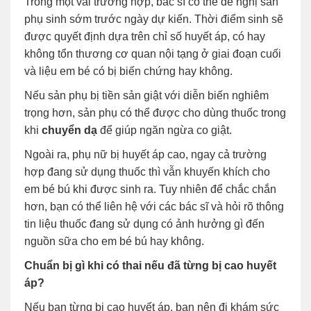
Trong một vài trường hợp, bác sĩ có thể đề nghị sản
phụ sinh sớm trước ngày dự kiến. Thời điểm sinh sẽ
được quyết định dựa trên chỉ số huyết áp, có hay
không tổn thương cơ quan nội tạng ở giai đoạn cuối
và liệu em bé có bị biến chứng hay không.
Nếu sản phụ bị tiền sản giật với diễn biến nghiêm
trọng hơn, sản phụ có thể được cho dùng thuốc trong
khi
chuyển dạ
để giúp ngăn ngừa co giật.
Ngoài ra, phụ nữ bị huyết áp cao, ngay cả trường
hợp đang sử dụng thuốc thì vẫn khuyến khích cho
em bé bú khi được sinh ra. Tuy nhiên để chắc chắn
hơn, bạn có thể liên hệ với các bác sĩ và hỏi rõ thông
tin liệu thuốc đang sử dụng có ảnh hưởng gì đến
nguồn sữa cho em bé bú hay không.
Chuẩn bị gì khi có thai nếu đã từng bị cao huyết
áp?
Nếu bạn từng bị cao huyết áp, bạn nên đi khám sức