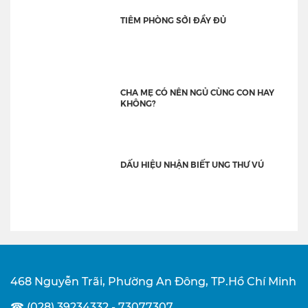
TIÊM PHÒNG SỞI ĐẦY ĐỦ
CHA MẸ CÓ NÊN NGỦ CÙNG CON HAY
KHÔNG?
DẤU HIỆU NHẬN BIẾT UNG THƯ VÚ
468 Nguyễn Trãi, Phường An Đông, TP.Hồ Chí Minh
☎ (028) 39234332 - 73077307