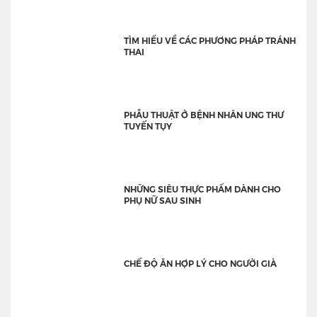
TÌM HIỂU VỀ CÁC PHƯƠNG PHÁP TRÁNH
THAI
PHẪU THUẬT Ở BỆNH NHÂN UNG THƯ
TUYẾN TỤY
NHỮNG SIÊU THỰC PHẨM DÀNH CHO
PHỤ NỮ SAU SINH
CHẾ ĐỘ ĂN HỢP LÝ CHO NGƯỜI GIÀ