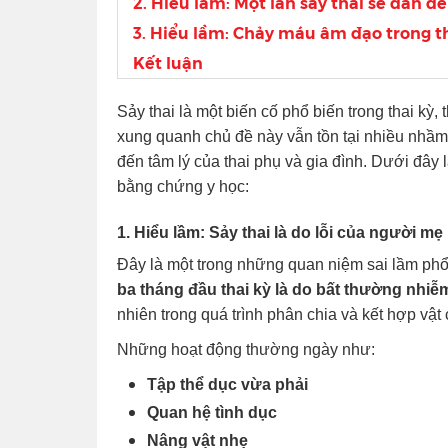
2. Hiểu lầm: Một lần sảy thai sẽ dẫn đế
3. Hiểu lầm: Chảy máu âm đạo trong th
Kết luận
Sảy thai là một biến cố phổ biến trong thai kỳ,
xung quanh chủ đề này vẫn tồn tại nhiều nhầm
đến tâm lý của thai phụ và gia đình. Dưới đây 
bằng chứng y học:
1. Hiểu lầm: Sảy thai là do lỗi của người mẹ
Đây là một trong những quan niệm sai lầm phổ
ba tháng đầu thai kỳ là do bất thường nhiễm
nhiên trong quá trình phân chia và kết hợp vật c
Những hoạt động thường ngày như:
Tập thể dục vừa phải
Quan hệ tình dục
Nâng vật nhẹ