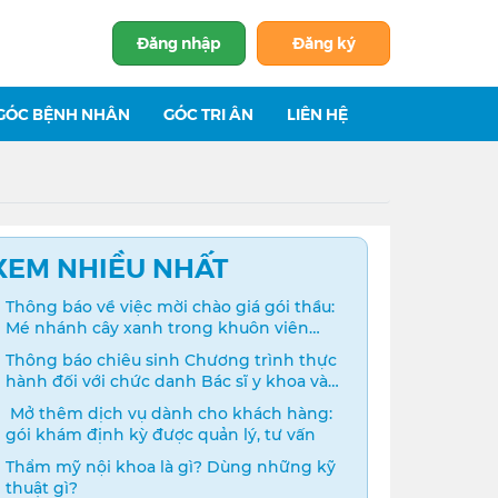
Đăng nhập
Đăng ký
GÓC BỆNH NHÂN
GÓC TRI ÂN
LIÊN HỆ
XEM NHIỀU NHẤT
Thông báo về việc mời chào giá gói thầu:
Mé nhánh cây xanh trong khuôn viên
bệnh viện
Thông báo chiêu sinh Chương trình thực
hành đối với chức danh Bác sĩ y khoa và
Điều dưỡng năm 2024
️ Mở thêm dịch vụ dành cho khách hàng:
gói khám định kỳ được quản lý, tư vấn
Thẩm mỹ nội khoa là gì? Dùng những kỹ
thuật gì?