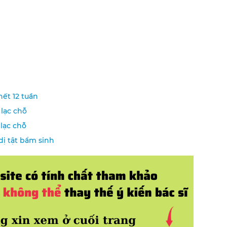
hết 12 tuần
 lạc chỗ
 lạc chỗ
 dị tật bẩm sinh