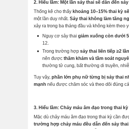
2. Hiểu lầm: Một lần sảy thai sẽ dẫn đến sảy
Thống kê cho thấy
khoảng 10–15% thai kỳ sẽ 
một lần duy nhất.
Sảy thai không làm tăng ngu
xảy ra trong ba tháng đầu và không kèm theo y
Nguy cơ sảy thai
giảm xuống còn dưới 
12.
Trong trường hợp
sảy thai liên tiếp ≥2 lầ
nên được
thăm khám và tầm soát nguyê
thường tử cung, bất thường di truyền, nhiễ
Tuy vậy,
phần lớn phụ nữ từng bị sảy thai n
mạnh
nếu được chăm sóc và theo dõi đúng cá
3. Hiểu lầm: Chảy máu âm đạo trong thai kỳ
Mặc dù chảy máu âm đạo trong thai kỳ cần đư
trường hợp chảy máu đều dẫn đến sảy thai