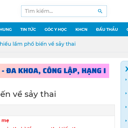
CHUNG
TIN TỨC
GÓC Y HỌC
KHCN
ĐẤU THẦU
iểu lầm phổ biến về sảy thai
ến về sảy thai
ời mẹ