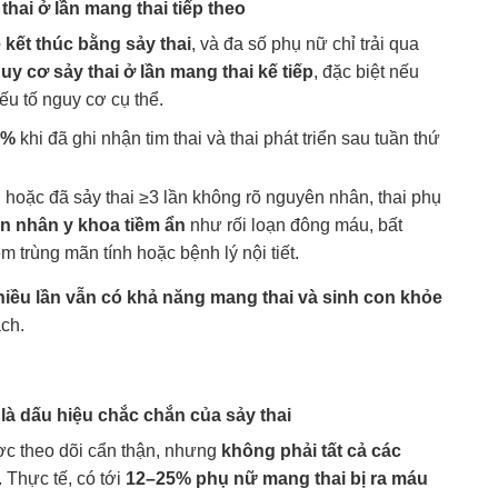
 thai ở lần mang thai tiếp theo
kết thúc bằng sảy thai
, và đa số phụ nữ chỉ trải qua
y cơ sảy thai ở lần mang thai kế tiếp
, đặc biệt nếu
ếu tố nguy cơ cụ thể.
5%
khi đã ghi nhận tim thai và thai phát triển sau tuần thứ
n
hoặc đã sảy thai ≥3 lần không rõ nguyên nhân, thai phụ
n nhân y khoa tiềm ẩn
như rối loạn đông máu, bất
m trùng mãn tính hoặc bệnh lý nội tiết.
hiều lần vẫn có khả năng mang thai và sinh con khỏe
ch.
 là dấu hiệu chắc chắn của sảy thai
ợc theo dõi cẩn thận, nhưng
không phải tất cả các
. Thực tế, có tới
12–25% phụ nữ mang thai bị ra máu