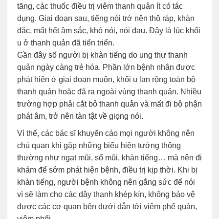
tăng, các thuốc điều trị
viêm thanh quản ít có tác
dụng. Giai đoạn sau, tiếng nói trở nên thô ráp, khàn
đặc, mất hết âm sắc, khó nói, nói đau. Đây là lúc khối
u ở thanh quản đã tiến triển.
Gần đây số người bị khàn tiếng do ung thư thanh
quản ngày càng trẻ hóa. Phần lớn bệnh nhân được
phát hiện ở giai đoạn muộn, khối u lan rộng toàn bộ
thanh quản hoặc đã ra ngoài vùng thanh quản. Nhiều
trường hợp phải cắt bỏ thanh quản và mất đi bộ phận
phát âm, trở nên tàn tật về giọng nói.
Vì thế, các bác sĩ khuyến cáo mọi người không nên
chủ quan khi gặp những biểu hiện tưởng thông
thường như ngạt mũi, sổ mũi, khàn tiếng… mà nên đi
khám để sớm phát hiện bệnh, điều trị kịp thời. Khi bị
khàn tiếng, người bệnh không nên gắng sức để nói
vì sẽ làm cho các dây thanh khép kín, không bảo vệ
được các cơ quan bên dưới dẫn tới viêm phế quản,
viêm phổi…