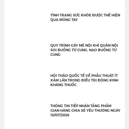
TÌNH TRẠNG SỨC KHỎE ĐƯỢC THỂ HIỆN
QUA MÓNG TAY
QUY TRÌNH GÂY MÊ NỘI KHÍ QUẢN NỘI
SOI BUỒNG TỬ CUNG, NẠO BUỒNG TỬ
CUNG
HỘI THẢO QUỐC TẾ VỀ PHẪU THUẬT ÍT
XÂM LẤN TRONG ĐIỀU TRỊ ĐỘNG KINH
KHÁNG THUỐC
THÔNG TIN TIẾP NHẬN TẶNG PHẨM
GIAN HÀNG CHIA SẺ YÊU THƯƠNG NGÀY
10/07/2026