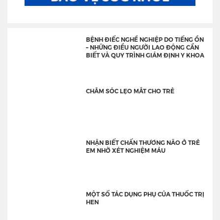
BỆNH ĐIẾC NGHỀ NGHIỆP DO TIẾNG ỒN
– NHỮNG ĐIỀU NGƯỜI LAO ĐỘNG CẦN
BIẾT VÀ QUY TRÌNH GIÁM ĐỊNH Y KHOA
CHĂM SÓC LẸO MẮT CHO TRẺ
NHẬN BIẾT CHẤN THƯƠNG NÃO Ở TRẺ
EM NHỜ XÉT NGHIỆM MÁU
MỘT SỐ TÁC DỤNG PHỤ CỦA THUỐC TRỊ
HEN