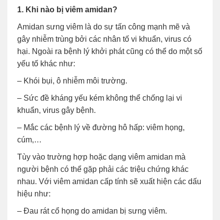
1. Khi nào bị viêm amidan?
Amidan sưng viêm là do sự tấn công mạnh mẽ và
gây nhiễm trùng bởi các nhân tố vi khuẩn, virus có
hại. Ngoài ra bệnh lý khởi phát cũng có thể do một số
yếu tố khác như:
– Khói bụi, ô nhiễm môi trường.
– Sức đề kháng yếu kém không thể chống lại vi
khuẩn, virus gây bệnh.
– Mắc các bệnh lý về đường hô hấp: viêm họng,
cúm,…
Tùy vào trường hợp hoặc dạng viêm amidan mà
người bệnh có thể gặp phải các triệu chứng khác
nhau. Với viêm amidan cấp tính sẽ xuất hiện các dấu
hiệu như:
– Đau rát cổ họng do amidan bị sưng viêm.