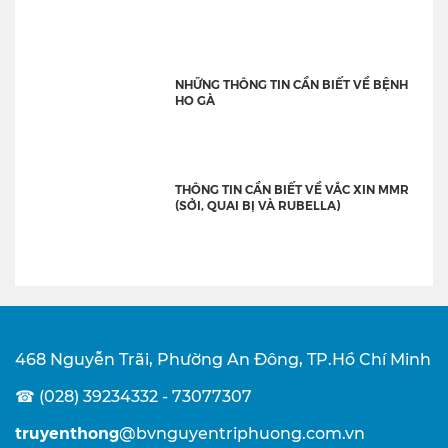
NHỮNG THÔNG TIN CẦN BIẾT VỀ BỆNH
HO GÀ
THÔNG TIN CẦN BIẾT VỀ VẮC XIN MMR
(SỞI, QUAI BỊ VÀ RUBELLA)
468 Nguyễn Trãi, Phường An Đông, TP.Hồ Chí Minh
☎ (028) 39234332 - 73077307
truyenthong
@bvnguyentriphuong.com.vn