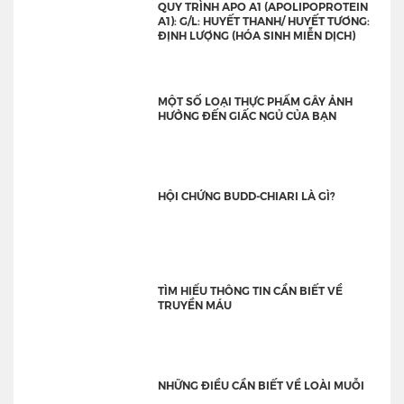
QUY TRÌNH APO A1 (APOLIPOPROTEIN
A1): G/L: HUYẾT THANH/ HUYẾT TƯƠNG:
ĐỊNH LƯỢNG (HÓA SINH MIỄN DỊCH)
MỘT SỐ LOẠI THỰC PHẨM GÂY ẢNH
HƯỞNG ĐẾN GIẤC NGỦ CỦA BẠN
HỘI CHỨNG BUDD-CHIARI LÀ GÌ?
TÌM HIỂU THÔNG TIN CẦN BIẾT VỀ
TRUYỀN MÁU
NHỮNG ĐIỀU CẦN BIẾT VỀ LOÀI MUỖI