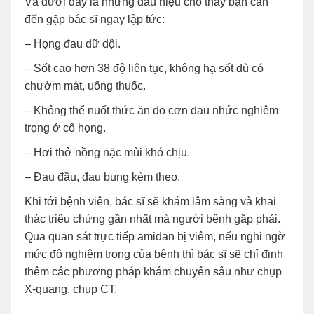
Và dưới đây là những dấu hiệu cho thấy bạn cần
đến gặp bác sĩ ngay lập tức:
– Họng đau dữ dội.
– Sốt cao hơn 38 độ liên tục, không hạ sốt dù có
chườm mát, uống thuốc.
– Không thể nuốt thức ăn do cơn đau nhức nghiêm
trọng ở cổ họng.
– Hơi thở nồng nặc mùi khó chịu.
– Đau đầu, đau bụng kèm theo.
Khi tới bệnh viện, bác sĩ sẽ khám lâm sàng và khai
thác triệu chứng gần nhất mà người bệnh gặp phải.
Qua quan sát trực tiếp amidan bị viêm, nếu nghi ngờ
mức độ nghiêm trọng của bệnh thì bác sĩ sẽ chỉ định
thêm các phương pháp khám chuyên sâu như chụp
X-quang, chụp CT.