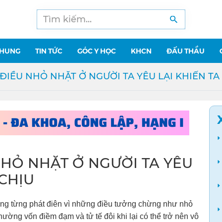
CHUNG
TIN TỨC
GÓC Y HỌC
KHCN
ĐẤU THẦU
ĐIỀU NHỎ NHẶT Ở NGƯỜI TA YÊU LẠI KHIẾN TA
NHỎ NHẶT Ở NGƯỜI TA YÊU
 CHỊU
ng từng phát điên vì những điều tưởng chừng như nhỏ
ường vốn điềm đạm và tử tế đôi khi lại có thể trở nên vô