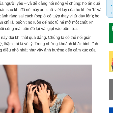
ủa người yêu – và dễ dàng nổi nóng vì chúng: họ ấn quá
toàn sau khi đã nổ máy xe; chữ viết tay của họ khiến ‘b’ và
ánh răng sai cách (bóp ở cổ tuýp thay vì từ đáy lên); họ
n chỉ là ‘buồn’; họ luôn để hộc tủ hé mở một chút; khi
i cùng mà luôn đổ lại vài giọt vào bồn rửa.
ày đôi khi thật quá đáng. Chúng ta có thể nổi giận
tệ, thậm chí là vô lý. Trong những khoảnh khắc bình tĩnh
hững điều nhỏ nhặt như vậy ảnh hưởng đến cảm xúc của