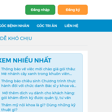
Đăng nhập
Đăng ký
GÓC BỆNH NHÂN
GÓC TRI ÂN
LIÊN HỆ
 DỄ KHÓ CHỊU
XEM NHIỀU NHẤT
Thông báo về việc mời chào giá gói thầu:
Mé nhánh cây xanh trong khuôn viên
bệnh viện
Thông báo chiêu sinh Chương trình thực
hành đối với chức danh Bác sĩ y khoa và
Điều dưỡng năm 2024
️ Mở thêm dịch vụ dành cho khách hàng:
gói khám định kỳ được quản lý, tư vấn
Thẩm mỹ nội khoa là gì? Dùng những kỹ
thuật gì?