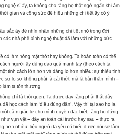
g nghệ sĩ ấy, ta không cho rằng họ thật ngớ ngẩn khi ám
hời gian và công sức để hiểu những chi tiết ấy có ý
âu sắc ấy để nhìn nhận những chi tiết nhỏ trong đời
h các nhà phê bình nghệ thuật đã làm với những bức
ề có làm hỏng mặt thớt hay không. Ta hoàn toàn có thể
 cách người ấy dùng dao quá mạnh tay (theo cách ta
ột tính cách lớn hơn và đáng lo hơn nhiều: sự thiếu tinh
hực sự lo sợ không phải là cái thớt, mà là bản thân mình –
ọ làm ta tổn thương.
hông chỉ là thói quen. Ta được dạy rằng phải thắt dây
a đã học cách làm ‘điều đúng đắn’. Vậy thì tại sao họ lại
 một cảm giác tự cho mình quyền đặc biệt, rằng họ đứng
 như vụn vặt – dây an toàn cài trước hay sau – thực ra
ng hơn nhiều: liệu người ta yêu có hiểu được nỗi sợ làm