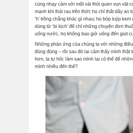
cùng nhạy cảm với một vài thói quen vụn vặt c
mạnh khi thái rau trên thớt; họ chỉ thắt dây an 
‘h’ trông chẳng khác gì nhau; họ bóp tuýp kem đ
dùng từ ‘bi kịch’ để chỉ những chuyện đơn thuầ
uống nước, họ không bao giờ uống đến giọt cuố
Những phản ứng của chúng ta với những điều n
đùng đùng – rồi sau đó lại cảm thấy mình thật 
hơn, ta tự hỏi: làm sao mình lại có thể để n
mình nhiều đến thế?