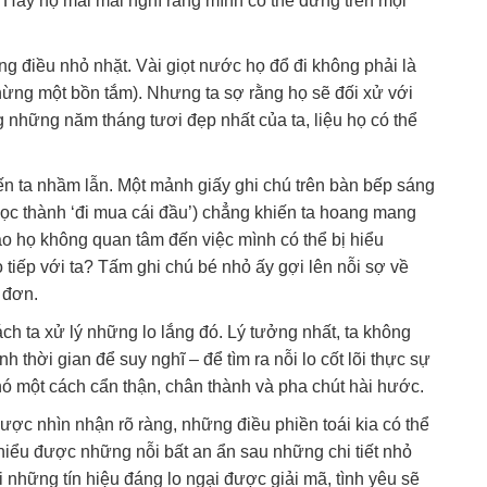
Hay họ mãi mãi nghĩ rằng mình có thể đứng trên mọi
g điều nhỏ nhặt. Vài giọt nước họ đổ đi không phải là
chừng một bồn tắm). Nhưng ta sợ rằng họ sẽ đối xử với
 những năm tháng tươi đẹp nhất của ta, liệu họ có thể
ến ta nhầm lẫn. Một mảnh giấy ghi chú trên bàn bếp sáng
đọc thành ‘đi mua cái đầu’) chẳng khiến ta hoang mang
 sao họ không quan tâm đến việc mình có thể bị hiểu
tiếp với ta? Tấm ghi chú bé nhỏ ấy gợi lên nỗi sợ về
 đơn.
ách ta xử lý những lo lắng đó. Lý tưởng nhất, ta không
h thời gian để suy nghĩ – để tìm ra nỗi lo cốt lõi thực sự
 nó một cách cẩn thận, chân thành và pha chút hài hước.
ợc nhìn nhận rõ ràng, những điều phiền toái kia có thể
i hiểu được những nỗi bất an ẩn sau những chi tiết nhỏ
 những tín hiệu đáng lo ngại được giải mã, tình yêu sẽ