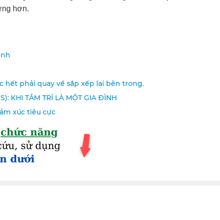
vững hơn.
ình
 hết phải quay về sắp xếp lại bên trong.
S): KHI TÂM TRÍ LÀ MỘT GIA ĐÌNH
ảm xúc tiêu cực