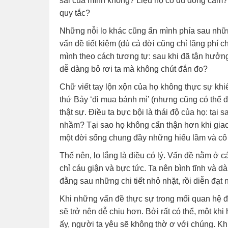
sai của mình không? Liệu họ có đủ đồng cảm? 
quy tắc?
Những nỗi lo khác cũng ẩn mình phía sau nhữn
vấn đề tiết kiệm (dù cả đời cũng chỉ lãng phí 
mình theo cách tương tự: sau khi đã tận hưởng
dễ dàng bỏ rơi ta mà không chút đắn đo?
Chữ viết tay lộn xộn của họ không thực sự khi
thứ Bảy ‘đi mua bánh mì’ (nhưng cũng có thể 
thật sự. Điều ta bực bội là thái độ của họ: tại
nhầm? Tại sao họ không cẩn thận hơn khi giao 
một đời sống chung đầy những hiểu lầm và cô
Thế nên, lo lắng là điều có lý. Vấn đề nằm ở c
chỉ cáu giận và bực tức. Ta nên bình tĩnh và dàn
đằng sau những chi tiết nhỏ nhặt, rồi diễn đạt
Khi những vấn đề thực sự trong mối quan hệ đư
sẽ trở nên dễ chịu hơn. Bởi rất có thể, một kh
ấy, người ta yêu sẽ không thờ ơ với chúng. Khi