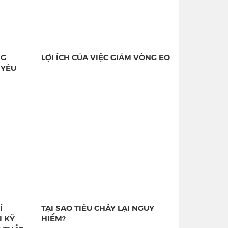
NG
LỢI ÍCH CỦA VIỆC GIẢM VÒNG EO
 YÊU
Í
TẠI SAO TIÊU CHẢY LẠI NGUY
I KỸ
HIỂM?