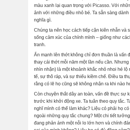
màu xanh lại quan trọng với Picasso. Với nhữn
ảnh với những điều nhỏ bé. Ta sẵn sàng dành t
nghĩa gì.
Chúng ta nên học cách tiếp cận kiên nhẫn và s
sống cảm xúc của chính mình – giống như các
tranh.
Ấn mạnh lên thớt không chỉ đơn thuần là vấn đ
thay cái thớt mỗi năm một lần nếu cần. Nhưng
nhìn nhận) là một khoảnh khắc nhỏ nhoi hé lộ m
tế, sự thô ráp, và sự thiếu kiềm chế. Điều ta t
rằng có lẽ họ cũng sẽ không nhận ra khi nào h
Còn chuyện thắt dây an toàn, vấn đề thực sự k
trước khi khởi động xe. Ta tuân theo quy tắc. T
nghĩ mình có thể làm khác? Liệu có phải họ có
ngoài những quy tắc chung? Một chi tiết tưởng
đang phản ánh một nỗi lo lớn hơn và chính đá