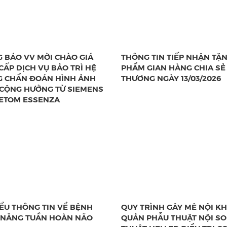
 BÁO VV MỜI CHÀO GIÁ
THÔNG TIN TIẾP NHẬN TẶ
CẤP DỊCH VỤ BẢO TRÌ HỆ
PHẨM GIAN HÀNG CHIA SẺ
 CHẨN ĐOÁN HÌNH ẢNH
THƯƠNG NGÀY 13/03/2026
CỘNG HƯỞNG TỪ SIEMENS
ETOM ESSENZA
IỂU THÔNG TIN VỀ BỆNH
QUY TRÌNH GÂY MÊ NỘI KH
 NĂNG TUẦN HOÀN NÃO
QUẢN PHẪU THUẬT NỘI SO