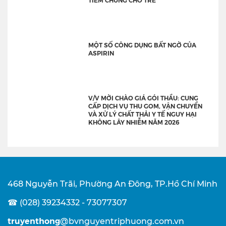
MỘT SỐ CÔNG DỤNG BẤT NGỜ CỦA
ASPIRIN
V/V MỜI CHÀO GIÁ GÓI THẦU: CUNG
CẤP DỊCH VỤ THU GOM, VẬN CHUYỂN
VÀ XỬ LÝ CHẤT THẢI Y TẾ NGUY HẠI
KHÔNG LÂY NHIỄM NĂM 2026
468 Nguyễn Trãi, Phường An Đông, TP.Hồ Chí Minh
☎ (028) 39234332 - 73077307
truyenthong
@bvnguyentriphuong.com.vn