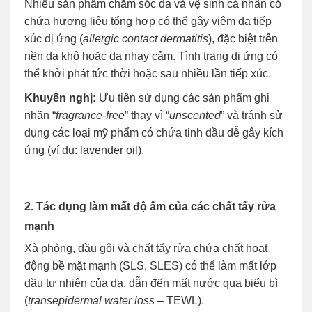
Nhiều sản phẩm chăm sóc da và vệ sinh cá nhân có
chứa hương liệu tổng hợp có thể gây viêm da tiếp
xúc dị ứng (
allergic contact dermatitis
), đặc biệt trên
nền da khô hoặc da nhạy cảm. Tình trạng dị ứng có
thể khởi phát tức thời hoặc sau nhiều lần tiếp xúc.
Khuyến nghị:
Ưu tiên sử dụng các sản phẩm ghi
nhãn “
fragrance-free
” thay vì “
unscented
” và tránh sử
dụng các loại mỹ phẩm có chứa tinh dầu dễ gây kích
ứng (ví dụ: lavender oil).
2. Tác dụng làm mất độ ẩm của các chất tẩy rửa
mạnh
Xà phòng, dầu gội và chất tẩy rửa chứa chất hoạt
động bề mặt mạnh (SLS, SLES) có thể làm mất lớp
dầu tự nhiên của da, dẫn đến mất nước qua biểu bì
(
transepidermal water loss
– TEWL).