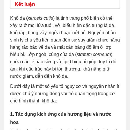
Kết luận
Khô da (
xerosis cutis
) là tình trạng phổ biến có thể
xảy ra ở mọi lứa tuổi, với biểu hiện đặc trưng là da
khô ráp, bong vảy, ngứa hoặc nứt nẻ. Nguyên nhân
sinh lý chủ yếu liên quan đến sự suy giảm chức năng
hàng rào bảo vệ da và mất cân bằng độ ẩm ở lớp
biểu bì. Lớp ngoài cùng của da (
stratum corneum
)
chứa các tế bào sừng và lipid biểu bì giúp duy trì độ
ẩm; khi cấu trúc này bị tổn thương, khả năng giữ
nước giảm, dẫn đến khô da.
Dưới đây là một số yếu tố nguy cơ và nguyên nhân ít
được chú ý nhưng đóng vai trò quan trọng trong cơ
chế hình thành khô da:
1. Tác dụng kích ứng của hương liệu và nước
hoa