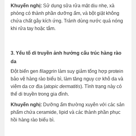
Khuyến nghị:
Sử dụng sữa rửa mặt dịu nhẹ, xà
phòng có thành phần dưỡng ẩm, và bột giặt không
chứa chất gây kích ứng. Tránh dùng nước quá nóng
khi rửa tay hoặc tắm.
3. Yếu tố di truyền ảnh hưởng cấu trúc hàng rào
da
Đột biến gen
filaggrin
làm suy giảm tổng hợp protein
bảo vệ hàng rào biểu bì, làm tăng nguy cơ khô da và
viêm da cơ địa (
atopic dermatitis
). Tình trạng này có
thể di truyền trong gia đình.
Khuyến nghị:
Dưỡng ẩm thường xuyên với các sản
phẩm chứa ceramide, lipid và các thành phần phục
hồi hàng rào biểu bì.