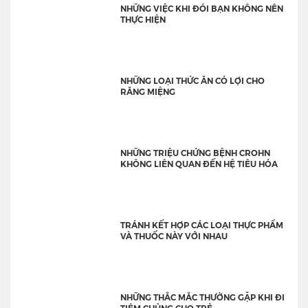
NHỮNG VIỆC KHI ĐÓI BẠN KHÔNG NÊN
THỰC HIỆN
NHỮNG LOẠI THỨC ĂN CÓ LỢI CHO
RĂNG MIỆNG
NHỮNG TRIỆU CHỨNG BỆNH CROHN
KHÔNG LIÊN QUAN ĐẾN HỆ TIÊU HÓA
TRÁNH KẾT HỢP CÁC LOẠI THỰC PHẨM
VÀ THUỐC NÀY VỚI NHAU
NHỮNG THẮC MẮC THƯỜNG GẶP KHI ĐI
TIÊM CHỦNG CHO TRẺ