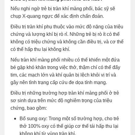
Nếu nghi ngờ trẻ bị tràn khí màng phổi, bác sỹ sẽ
chụp X-quang ngực để xác định chấn đoán.
Điều trị tràn khí phụ thuộc vào mức độ nặng của triệu
chứng và lượng khí bị rò rỉ. Những trẻ bị rò ít có thể
không có triệu chứng và không cần điều trị, và cơ thể
có thể hấp thu lại không khí.
Nếu tràn khí màng phổi nhiều có thể khiến một đứa
bé gặp khó khăn trong việc thở, thậm chí có thể đẩy
tim, các mạch lớn và khí quản bị lệch khỏi vị trí và
gây nên tình trạng cấp cứu đe dọa tính mạng.
Điều trị những trường hợp tràn khí màng phổi ở trẻ
sơ sinh dựa trên mức độ nghiêm trọng của triệu
chứng, bao gồm:
Bổ sung oxy: Trong một số trường hợp, cho trẻ
thở 100% oxy có thể giúp cơ thể tái hấp thu lại
không khí từ vùng tràn khí.