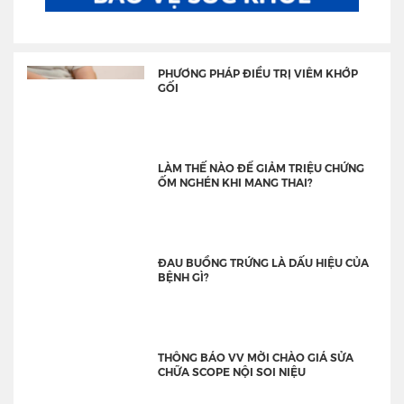
PHƯƠNG PHÁP ĐIỀU TRỊ VIÊM KHỚP
GỐI
LÀM THẾ NÀO ĐỂ GIẢM TRIỆU CHỨNG
ỐM NGHÉN KHI MANG THAI?
ĐAU BUỒNG TRỨNG LÀ DẤU HIỆU CỦA
BỆNH GÌ?
THÔNG BÁO VV MỜI CHÀO GIÁ SỬA
CHỮA SCOPE NỘI SOI NIỆU