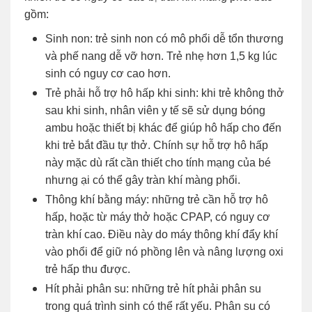
gồm:
Sinh non: trẻ sinh non có mô phổi dễ tổn thương
và phế nang dễ vỡ hơn. Trẻ nhẹ hơn 1,5 kg lúc
sinh có nguy cơ cao hơn.
Trẻ phải hỗ trợ hô hấp khi sinh: khi trẻ không thở
sau khi sinh, nhân viên y tế sẽ sử dụng bóng
ambu hoặc thiết bị khác để giúp hô hấp cho đến
khi trẻ bắt đầu tự thở. Chính sự hỗ trợ hô hấp
này mặc dù rất cần thiết cho tính mạng của bé
nhưng ại có thể gây tràn khí màng phổi.
Thông khí bằng máy: những trẻ cần hỗ trợ hô
hấp, hoặc từ máy thở hoặc CPAP, có nguy cơ
tràn khí cao. Điều này do máy thông khí đẩy khí
vào phổi để giữ nó phồng lên và nâng lượng oxi
trẻ hấp thu được.
Hít phải phân su: những trẻ hít phải phân su
trong quá trình sinh có thể rất yếu. Phân su có