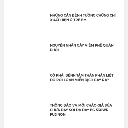
NHỮNG CĂN BỆNH TƯỞNG CHỪNG CHỈ
XUẤT HIỆN Ở TRẺ EM
NGUYÊN NHÂN GÂY VIÊM PHẾ QUẢN
PHỔI
CÓ PHẢI BỆNH TÂM THẦN PHÂN LIỆT
DO RỐI LOẠN MIỄN DỊCH GÂY RA?
THÔNG BÁO VV MỜI CHÀO GIÁ SỬA
CHỮA DÂY SOI DẠ DÀY EG-530WR
FUJINON