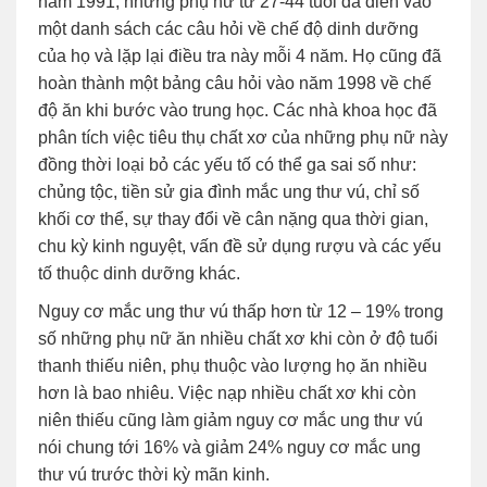
năm 1991, những phụ nữ từ 27-44 tuổi đã điền vào
một danh sách các câu hỏi về chế độ dinh dưỡng
của họ và lặp lại điều tra này mỗi 4 năm. Họ cũng đã
hoàn thành một bảng câu hỏi vào năm 1998 về chế
độ ăn khi bước vào trung học. Các nhà khoa học đã
phân tích việc tiêu thụ chất xơ của những phụ nữ này
đồng thời loại bỏ các yếu tố có thể ga sai số như:
chủng tộc, tiền sử gia đình mắc ung thư vú, chỉ số
khối cơ thể, sự thay đổi về cân nặng qua thời gian,
chu kỳ kinh nguyệt, vấn đề sử dụng rượu và các yếu
tố thuộc dinh dưỡng khác.
Nguy cơ mắc ung thư vú thấp hơn từ 12 – 19% trong
số những phụ nữ ăn nhiều chất xơ khi còn ở độ tuổi
thanh thiếu niên, phụ thuộc vào lượng họ ăn nhiều
hơn là bao nhiêu. Việc nạp nhiều chất xơ khi còn
niên thiếu cũng làm giảm nguy cơ mắc ung thư vú
nói chung tới 16% và giảm 24% nguy cơ mắc ung
thư vú trước thời kỳ mãn kinh.