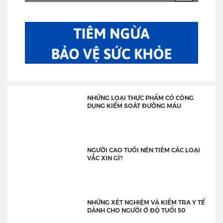
NHỮNG LOẠI THỰC PHẨM CÓ CÔNG
DỤNG KIỂM SOÁT ĐƯỜNG MÁU
NGƯỜI CAO TUỔI NÊN TIÊM CÁC LOẠI
VẮC XIN GÌ?
NHỮNG XÉT NGHIỆM VÀ KIỂM TRA Y TẾ
DÀNH CHO NGƯỜI Ở ĐỘ TUỔI 50