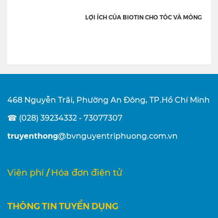
LỢI ÍCH CỦA BIOTIN CHO TÓC VÀ MÓNG
468 Nguyễn Trãi, Phường An Đông, TP.Hồ Chí Minh
☎ (028) 39234332 - 73077307
truyenthong
@bvnguyentriphuong.com.vn
/
Viện phí
Hóa đơn điện tử
THÔNG TIN TUYỂN DỤNG