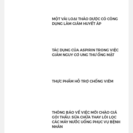
MỘT VÀI LOẠI THẢO DƯỢC CÓ CÔNG
DỤNG LÀM GIẢM HUYẾT ÁP
TÁC DỤNG CỦA ASPIRIN TRONG VIỆC
GIẢM NGUY CƠ UNG THƯ ỐNG MẬT
THỰC PHẨM HỖ TRỢ CHỐNG VIÊM
THÔNG BÁO VỀ VIỆC MỜI CHÀO GIÁ
GÓI THẦU: SỬA CHỮA THAY LÕI LỌC
CÁC MÁY NƯỚC UỐNG PHỤC VỤ BỆNH
NHÂN