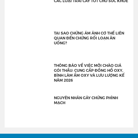
CÁC LOẠI TRÁI CÂY TỐT CHO SỨC KHỎE
TẠI SAO CHỨNG ÁM ẢNH CƠ THỂ LIÊN
QUAN ĐẾN CHỨNG RỐI LOẠN ĂN
UỐNG?
THÔNG BÁO VỀ VIỆC MỜI CHÀO GIÁ
GÓI THẦU: CUNG CẤP ĐỒNG HỒ OXY,
BÌNH LÀM ẨM OXY VÀ LƯU LƯỢNG KẾ
NĂM 2026
NGUYÊN NHÂN GÂY CHỨNG PHÌNH
MẠCH