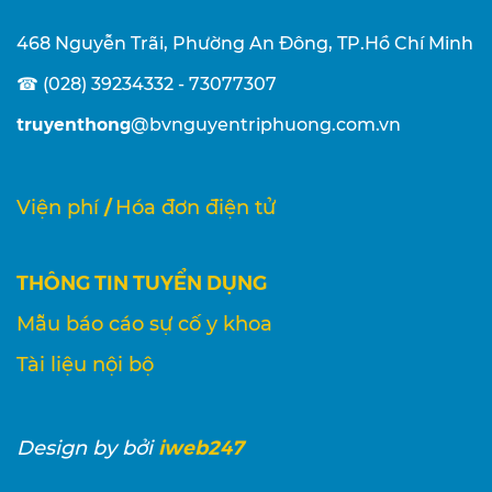
468 Nguyễn Trãi, Phường An Đông, TP.Hồ Chí Minh
☎ (028) 39234332 - 73077307
truyenthong
@bvnguyentriphuong.com.vn
/
Viện phí
Hóa đơn điện tử
THÔNG TIN TUYỂN DỤNG
Mẫu báo cáo sự cố y khoa
Tài liệu nội bộ
iweb247
Design
by bởi