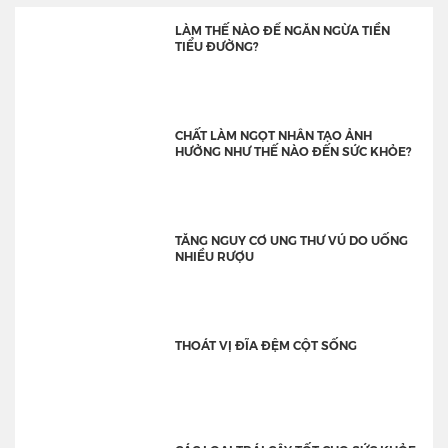
LÀM THẾ NÀO ĐỂ NGĂN NGỪA TIỀN
TIỂU ĐƯỜNG?
CHẤT LÀM NGỌT NHÂN TẠO ẢNH
HƯỞNG NHƯ THẾ NÀO ĐẾN SỨC KHỎE?
TĂNG NGUY CƠ UNG THƯ VÚ DO UỐNG
NHIỀU RƯỢU
THOÁT VỊ ĐĨA ĐỆM CỘT SỐNG