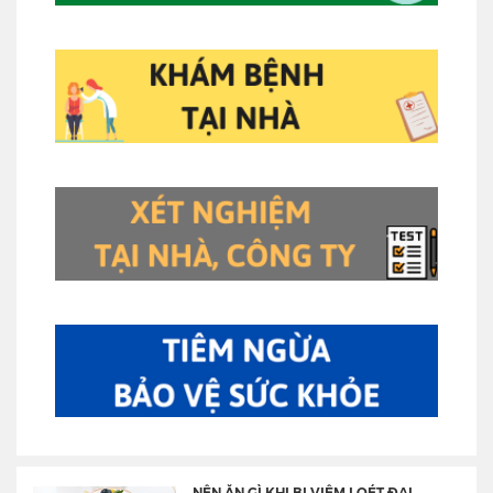
NÊN ĂN GÌ KHI BỊ VIÊM LOÉT ĐẠI