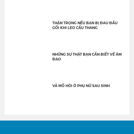
THẬN TRỌNG NẾU BẠN BỊ ĐAU ĐẦU
GỐI KHI LEO CẦU THANG
NHỮNG SỰ THẬT BẠN CẦN BIẾT VỀ ÂM
ĐẠO
VÃ MỒ HÔI Ở PHỤ NỮ SAU SINH