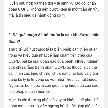
luyện phù hợp và theo dõi y tế định kỳ. Do đó, chẩn
đoán COPD không nên được xem là một “bản án tử”,
mà là tín hiệu để hành động sớm.
2. Đã quá muộn để bỏ thuốc lá sau khi được chẩn
đoán?
Thực tế: Bỏ hút thuốc lá là biện pháp can thiệp quan
trọng và hiệu quả nhất để làm chậm tiến triển của
COPD, bất kể giai đoạn nào của bệnh. Nhiều nghiên
cứu chỉ ra rằng bệnh nhân COPD bỏ thuốc lá có thể
cải thiện các triệu chứng, chức năng hô hấp và giảm
đáng kể tỷ lệ tử vong so với nhóm tiếp tục hút thuốc.
Ngoài ra, bỏ thuốc lá còn giúp tăng hiệu quả của các
liệu pháp điều trị hiện có.
Mặc dù tổn thương phổi đã xảy ra không thể phục hồi
hoàn toàn, nhưng việc ngưng hút thuốc giúp giảm tốc