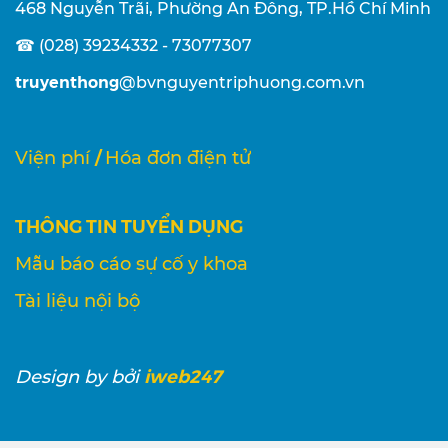
468 Nguyễn Trãi, Phường An Đông, TP.Hồ Chí Minh
☎ (028) 39234332 - 73077307
truyenthong
@bvnguyentriphuong.com.vn
/
Viện phí
Hóa đơn điện tử
THÔNG TIN TUYỂN DỤNG
Mẫu báo cáo sự cố y khoa
Tài liệu nội bộ
iweb247
Design
by bởi