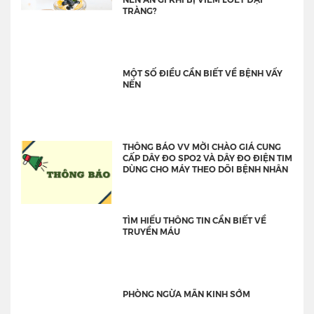
TRÀNG?
MỘT SỐ ĐIỀU CẦN BIẾT VỀ BỆNH VẨY
NẾN
THÔNG BÁO VV MỜI CHÀO GIÁ CUNG
CẤP DÂY ĐO SPO2 VÀ DÂY ĐO ĐIỆN TIM
DÙNG CHO MÁY THEO DÕI BỆNH NHÂN
TÌM HIỂU THÔNG TIN CẦN BIẾT VỀ
TRUYỀN MÁU
PHÒNG NGỪA MÃN KINH SỚM