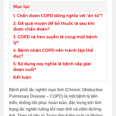
Mục lục
1. Chẩn đoán COPD đồng nghĩa với “án tử”?
2. Đã quá muộn để bỏ thuốc lá sau khi
được chẩn đoán?
3. COPD và hen suyễn là cùng một bệnh
lý?
4. Bệnh nhân COPD nên tránh tập thể
dục?
5. Sử dụng oxy nghĩa là bệnh sắp giai
đoạn cuối?
Kết luận
Bệnh phổi tắc nghẽn mạn tính (Chronic Obstructive
Pulmonary Disease – COPD) là một bệnh lý tiến
triển, không hồi phục hoàn toàn, đặc trưng bởi tình
trạng tắc nghẽn luồng khí mạn tính và viêm đường
thở. Theo số liệu từ Trung tâm Kiểm soát và Phòng