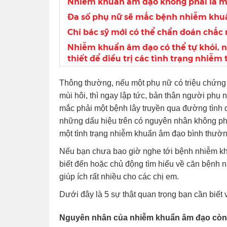
Nhiễm khuẩn âm đạo không phải là mộ
Đa số phụ nữ sẽ mắc bệnh nhiễm khu
Chỉ bác sỹ mới có thể chẩn đoán chắc
Nhiễm khuẩn âm đạo có thể tự khỏi, nh
thiết để điều trị các tình trạng nhiễm
Thông thường, nếu một phụ nữ có triệu chứng 
mùi hôi, thì ngay lập tức, bản thân người phụ 
mắc phải một bệnh lây truyền qua đường tình 
những dấu hiệu trên có nguyên nhân không phải
một tình trạng nhiễm khuẩn âm đạo bình thườn
Nếu bạn chưa bao giờ nghe tới bệnh nhiễm khuẩ
biết đến hoặc chủ động tìm hiểu về căn bệnh nà
giúp ích rất nhiều cho các chị em.
Dưới đây là 5 sự thật quan trọng bạn cần biế
Nguyên nhân của nhiễm khuẩn âm đạo còn 