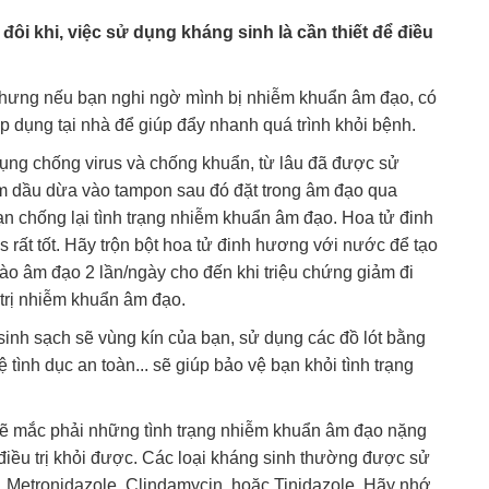
ôi khi, việc sử dụng kháng sinh là cần thiết để điều
nhưng nếu bạn nghi ngờ mình bị nhiễm khuẩn âm đạo, có
 dụng tại nhà để giúp đẩy nhanh quá trình khỏi bệnh.
 dụng chống virus và chống khuẩn, từ lâu đã được sử
m dầu dừa vào tampon sau đó đặt trong âm đạo qua
bạn chống lại tình trạng nhiễm khuẩn âm đạo. Hoa tử đinh
rất tốt. Hãy trộn bột hoa tử đinh hương với nước để tạo
ào âm đạo 2 lần/ngày cho đến khi triệu chứng giảm đi
 trị nhiễm khuẩn âm đạo.
sinh sạch sẽ vùng kín của bạn, sử dụng các đồ lót bằng
 tình dục an toàn... sẽ giúp bảo vệ bạn khỏi tình trạng
sẽ mắc phải những tình trạng nhiễm khuẩn âm đạo nặng
điều trị khỏi được. Các loại kháng sinh thường được sử
 Metronidazole, Clindamycin hoặc Tinidazole. Hãy nhớ,