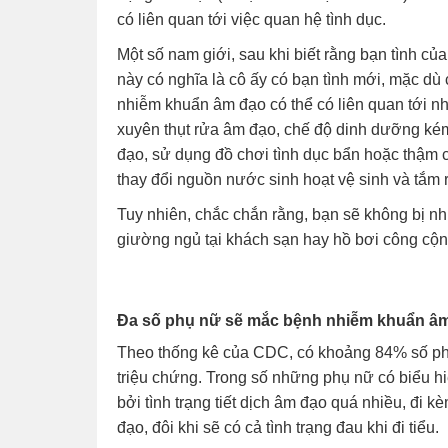
có liên quan tới việc quan hệ tình dục.
Một số nam giới, sau khi biết rằng bạn tình c
này có nghĩa là cô ấy có bạn tình mới, mặc dù
nhiễm khuẩn âm đạo có thể có liên quan tới 
xuyên thụt rửa âm đạo, chế độ dinh dưỡng kém
đạo, sử dụng đồ chơi tình dục bẩn hoặc thậm ch
thay đổi nguồn nước sinh hoạt vệ sinh và tắm 
Tuy nhiên, chắc chắn rằng, bạn sẽ không bị nh
giường ngủ tại khách sạn hay hồ bơi công cộn
Đa số phụ nữ sẽ mắc bệnh nhiễm khuẩn âm
Theo thống kê của CDC, có khoảng 84% số ph
triệu chứng. Trong số những phụ nữ có biểu h
bởi tình trạng tiết dịch âm đạo quá nhiều, đi 
đạo, đôi khi sẽ có cả tình trạng đau khi đi tiểu.