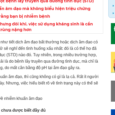
t bệnh lây truyền qua đường tình dục (STD)
ẩn âm đạo mà không biểu hiện triệu chứng
 rằng bạn bị nhiễm bệnh
ưng đôi khi, việc sử dụng kháng sinh là cần
 trùng nặng hơn
như tiết dịch âm đạo bất thường hoặc dịch âm đạo có
nữ sẽ nghĩ đến tình huống xấu nhất: đó là có thể họ đã
dục (STD) nào đó. Tuy nhiên, trong nhiều trường hợp,
 là do bệnh lây truyền qua đường tình dục, mà chỉ là
g, do mất cân bằng độ pH tại âm đạo gây ra.
n âm đạo, thì cũng không có gì là lạ cả. Rất ít người
y. Nhưng, việc hiểu biết rõ về tình trạng này có thể sẽ
t về nhiễm khuẩn âm đạo
chưa được biết đầy đủ