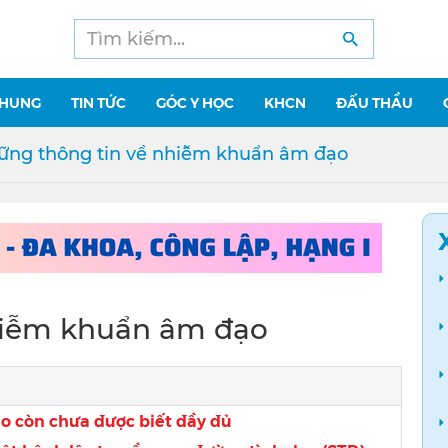
CHUNG
TIN TỨC
GÓC Y HỌC
KHCN
ĐẤU THẦU
ững thông tin về nhiễm khuẩn âm đạo
hiễm khuẩn âm đạo
 còn chưa được biết đầy đủ