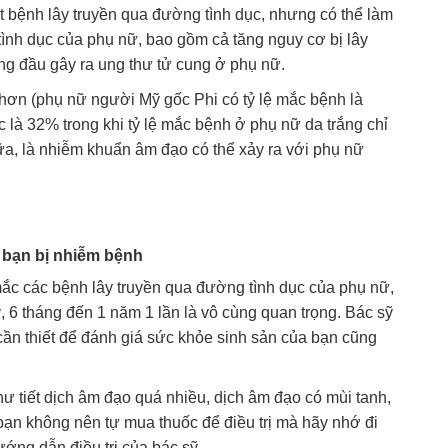
 bệnh lây truyền qua đường tình dục, nhưng có thể làm
ình dục của phụ nữ, bao gồm cả tăng nguy cơ bị lây
g đầu gây ra ung thư tử cung ở phụ nữ.
hơn (phụ nữ người Mỹ gốc Phi có tỷ lệ mắc bệnh là
là 32% trong khi tỷ lệ mắc bệnh ở phụ nữ da trắng chỉ
nữa, là nhiễm khuẩn âm đạo có thể xảy ra với phụ nữ
g bạn bị nhiễm bệnh
ắc các bệnh lây truyền qua đường tình dục của phụ nữ,
 6 tháng đến 1 năm 1 lần là vô cùng quan trọng. Bác sỹ
ần thiết để đánh giá sức khỏe sinh sản của bạn cũng
hư tiết dịch âm đạo quá nhiều, dịch âm đạo có mùi tanh,
. bạn không nên tự mua thuốc để điều trị mà hãy nhớ đi
ớng dẫn điều trị của bác sỹ.