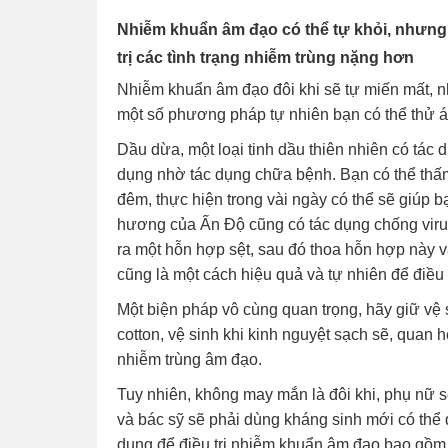
Nhiễm khuẩn âm đạo có thể tự khỏi, nhưng đ
trị các tình trạng nhiễm trùng nặng hơn
Nhiễm khuẩn âm đạo đôi khi sẽ tự miến mất, 
một số phương pháp tự nhiên bạn có thể thử áp
Dầu dừa, một loại tinh dầu thiên nhiên có tác
dụng nhờ tác dụng chữa bệnh. Bạn có thể thấ
đêm, thực hiện trong vài ngày có thể sẽ giúp 
hương của Ấn Độ cũng có tác dụng chống virus 
ra một hỗn hợp sệt, sau đó thoa hỗn hợp này v
cũng là một cách hiệu quả và tự nhiên để điều
Một biện pháp vô cùng quan trọng, hãy giữ vệ 
cotton, vệ sinh khi kinh nguyệt sạch sẽ, quan hệ
nhiễm trùng âm đạo.
Tuy nhiên, không may mắn là đôi khi, phụ nữ 
và bác sỹ sẽ phải dùng kháng sinh mới có thể 
dụng để điều trị nhiễm khuẩn âm đạo bao gồm