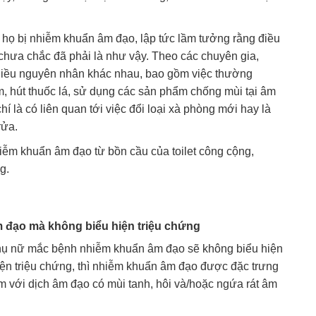
ủa họ bị nhiễm khuẩn âm đạo, lập tức lầm tưởng rằng điều
 chưa chắc đã phải là như vậy. Theo các chuyên gia,
nhiều nguyên nhân khác nhau, bao gồm việc thường
, hút thuốc lá, sử dụng các sản phẩm chống mùi tại âm
í là có liên quan tới việc đổi loại xà phòng mới hay là
rửa.
iễm khuẩn âm đạo từ bồn cầu của toilet công cộng,
g.
 đạo mà không biểu hiện triệu chứng
ụ nữ mắc bệnh nhiễm khuẩn âm đạo sẽ không biểu hiện
iện triệu chứng, thì nhiễm khuẩn âm đạo được đặc trưng
kèm với dịch âm đạo có mùi tanh, hôi và/hoặc ngứa rát âm