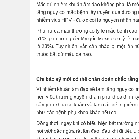
Mặc dù nhiễm khuẩn âm đạo không phải là một
tăng nguy cơ mắc bệnh lây truyền qua đường t
nhiễm vius HPV - được coi là nguyên nhân hàn
Phụ nữ da màu thường có tỷ lệ mắc bệnh cao 
51%, phụ nữ người Mỹ gốc Mexico có tỷ lệ mắc 
là 23%). Tuy nhiên, vẫn cần nhắc lại một lần 
thuộc bất cứ màu da nào.
Chỉ bác sỹ mới có thể chẩn đoán chắc rằn
Vì nhiễm khuẩn âm đạo sẽ làm tăng nguy cơ m
nên việc thường xuyên khám phụ khoa định kỳ,
sản phụ khoa sẽ khám và làm các xét nghiệm c
như các bệnh phụ khoa khác nếu có.
Đồng thời, ngay khi có biểu hiện bất thường n
hôi và/hoặc ngứa rát âm đạo, đau khi đi tiểu..
khám bác sỹ ngay và tuân thủ đầy đủ những hư