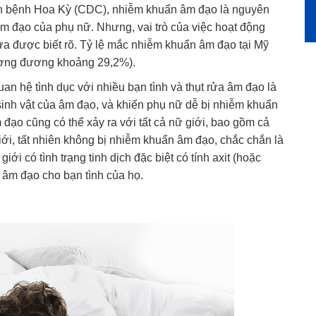
h bệnh Hoa Kỳ (CDC), nhiễm khuẩn âm đạo là nguyên
âm đạo của phụ nữ. Nhưng, vai trò của việc hoạt động
hưa được biết rõ. Tỷ lệ mắc nhiễm khuẩn âm đạo tại Mỹ
tương đương khoảng 29,2%).
uan hệ tình dục với nhiều bạn tình và thụt rửa âm đạo là
inh vật của âm đạo, và khiến phụ nữ dễ bị nhiễm khuẩn
ạo cũng có thể xảy ra với tất cả nữ giới, bao gồm cả
ới, tất nhiên không bị nhiễm khuẩn âm đạo, chắc chắn là
ới có tình trạng tinh dịch đặc biệt có tính axit (hoặc
n âm đạo cho bạn tình của họ.