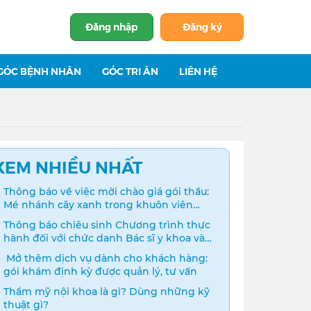
Đăng nhập
Đăng ký
GÓC BỆNH NHÂN
GÓC TRI ÂN
LIÊN HỆ
XEM NHIỀU NHẤT
Thông báo về việc mời chào giá gói thầu:
Mé nhánh cây xanh trong khuôn viên
bệnh viện
Thông báo chiêu sinh Chương trình thực
hành đối với chức danh Bác sĩ y khoa và
Điều dưỡng năm 2024
️ Mở thêm dịch vụ dành cho khách hàng:
gói khám định kỳ được quản lý, tư vấn
Thẩm mỹ nội khoa là gì? Dùng những kỹ
thuật gì?