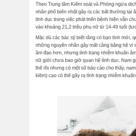
Theo Trung tâm Kiểm soát và Phòng ngừa dịc
nhân phổ biến nhất gây ra các bất thường tại 
tình dục trong việc phát triển bệnh hiện vẫn c
vào khoảng 21,2 triệu phụ nữ từ 14-49 tuổi (
Mặc dù các bác sỹ biết rằng có bạn tình mới, q
những nguyên nhân gây mất câng bằng hệ vi s
âm đạo hơn, nhưng tình trạng nhiễm khuẩn âm đ
nữ giới chưa bao giờ quan hệ tình dục. Nam gi
thế rồi nhưng có một số báo cáo cho thấy, nam gi
kiềm) cao có thể gây ra tình trạng nhiễm khuẩ