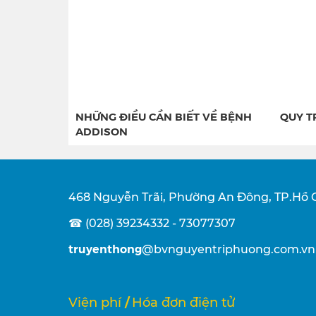
NHỮNG ĐIỀU CẦN BIẾT VỀ BỆNH
QUY T
ADDISON
468 Nguyễn Trãi, Phường An Đông, TP.Hồ 
☎ (028) 39234332 - 73077307
truyenthong
@bvnguyentriphuong.com.vn
/
Viện phí
Hóa đơn điện tử