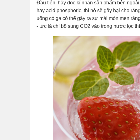
Đầu tiên, hãy đọc kĩ nhãn sản phẩm bên ngoài
hay acid phosphoric, thì nó sẽ gây hại cho ră
uống có ga có thể gây ra sự mài mòn men răng
- tức là chỉ bổ sung CO2 vào trong nước lọc th