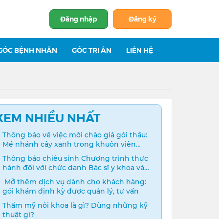
Đăng nhập
Đăng ký
GÓC BỆNH NHÂN
GÓC TRI ÂN
LIÊN HỆ
XEM NHIỀU NHẤT
Thông báo về việc mời chào giá gói thầu:
Mé nhánh cây xanh trong khuôn viên
bệnh viện
Thông báo chiêu sinh Chương trình thực
hành đối với chức danh Bác sĩ y khoa và
Điều dưỡng năm 2024
️ Mở thêm dịch vụ dành cho khách hàng:
gói khám định kỳ được quản lý, tư vấn
Thẩm mỹ nội khoa là gì? Dùng những kỹ
thuật gì?