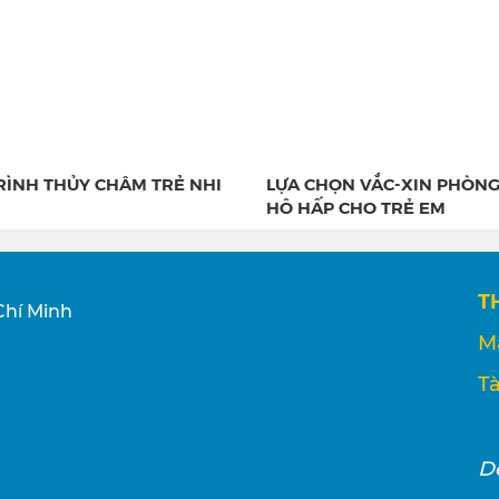
RÌNH THỦY CHÂM TRẺ NHI
LỰA CHỌN VẮC-XIN PHÒN
HÔ HẤP CHO TRẺ EM
T
Chí Minh
M
Tà
D