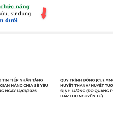
 TIN TIẾP NHẬN TẶNG
QUY TRÌNH ĐỒNG (CU): ΜMO
GIAN HÀNG CHIA SẺ YÊU
HUYẾT THANH/ HUYẾT TƯƠ
G NGÀY 14/01/2026
ĐỊNH LƯỢNG (ĐO QUANG 
HẤP THỤ NGUYÊN TỬ)