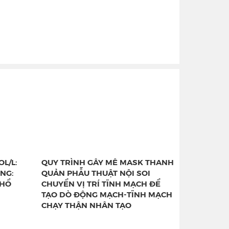
L/L:
QUY TRÌNH GÂY MÊ MASK THANH
NG:
QUẢN PHẪU THUẬT NỘI SOI
PHỔ
CHUYỂN VỊ TRÍ TĨNH MẠCH ĐỂ
TẠO DÒ ĐỘNG MẠCH-TĨNH MẠCH
CHẠY THẬN NHÂN TẠO