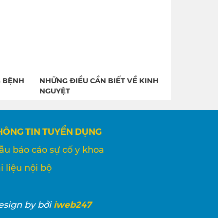
G BỆNH
NHỮNG ĐIỀU CẦN BIẾT VỀ KINH
NGUYỆT
HÔNG TIN TUYỂN DỤNG
ẫu báo cáo sự cố y khoa
i liệu nội bộ
iweb247
esign
by bởi