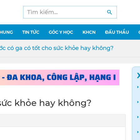
CHUNG
TIN TỨC
GÓC Y HỌC
KHCN
ĐẤU THẦU
c có ga có tốt cho sức khỏe hay không?
 sức khỏe hay không?