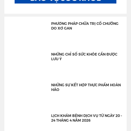
PHƯƠNG PHÁP CHỮA TRỊ CỔ CHƯỚNG
DO XƠ GAN
NHỮNG CHỈ SỐ SỨC KHỎE CẦN ĐƯỢC
LƯU Ý
NHỮNG SỰ KẾT HỢP THỰC PHẨM HOÀN
HẢO
LỊCH KHÁM BỆNH DỊCH VỤ TỪ NGÀY 20 -
24 THÁNG 4 NĂM 2026