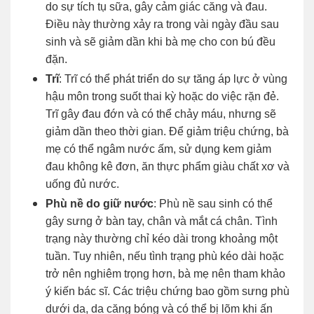
do sự tích tụ sữa, gây cảm giác căng và đau.
Điều này thường xảy ra trong vài ngày đầu sau
sinh và sẽ giảm dần khi bà mẹ cho con bú đều
đặn.
Trĩ
: Trĩ có thể phát triển do sự tăng áp lực ở vùng
hậu môn trong suốt thai kỳ hoặc do việc rặn đẻ.
Trĩ gây đau đớn và có thể chảy máu, nhưng sẽ
giảm dần theo thời gian. Để giảm triệu chứng, bà
mẹ có thể ngâm nước ấm, sử dụng kem giảm
đau không kê đơn, ăn thực phẩm giàu chất xơ và
uống đủ nước.
Phù nề do giữ nước
: Phù nề sau sinh có thể
gây sưng ở bàn tay, chân và mắt cá chân. Tình
trạng này thường chỉ kéo dài trong khoảng một
tuần. Tuy nhiên, nếu tình trạng phù kéo dài hoặc
trở nên nghiêm trọng hơn, bà mẹ nên tham khảo
ý kiến bác sĩ. Các triệu chứng bao gồm sưng phù
dưới da, da căng bóng và có thể bị lõm khi ấn