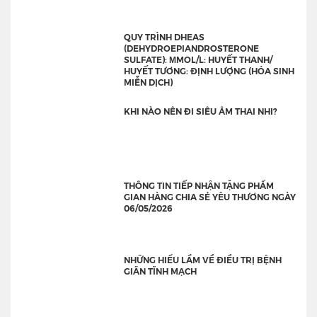
QUY TRÌNH DHEAS
(DEHYDROEPIANDROSTERONE
SULFATE): ΜMOL/L: HUYẾT THANH/
HUYẾT TƯƠNG: ĐỊNH LƯỢNG (HÓA SINH
MIỄN DỊCH)
KHI NÀO NÊN ĐI SIÊU ÂM THAI NHI?
THÔNG TIN TIẾP NHẬN TẶNG PHẨM
GIAN HÀNG CHIA SẺ YÊU THƯƠNG NGÀY
06/05/2026
NHỮNG HIỂU LẦM VỀ ĐIỀU TRỊ BỆNH
GIÃN TĨNH MẠCH