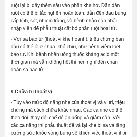
ruột lại bị đẩy thêm sâu vào phần khe hở. Dần dần
ruột có thể bị tắc nghẽn hoàn toàn, dẫn đến đau bụng
cấp tính, sốt, nhiễm trùng, và bệnh nhân cần phải
nhập viện để phẫu thuật cắt bỏ phần ruột hoại tử.
- Với sa bao tử (thoát vị khe hoành), triệu chứng ban
đầu có thể là ợ chua, khó chịu, như bệnh viêm loét
bao tử. Khi bệnh nhân uống thuốc kháng acid một
thời gian mà vẫn không hết thì nên nghĩ đến chẩn
đoán sa bao tử.
# Chữa trị thoát vị
- Tùy vào mức độ nặng nhẹ của thoát vị và vị trí, triệu
chứng mà cách chữa khác nhau. Các ca nhẹ có thể
theo dõi, thay đổi chế độ ăn uống và giảm cân. Với
các ca nặng thì phẫu thuật để vá lại khe bị sa và tăng
cường sức khỏe vòng bụng sẽ khiến việc thoát vị ít bị