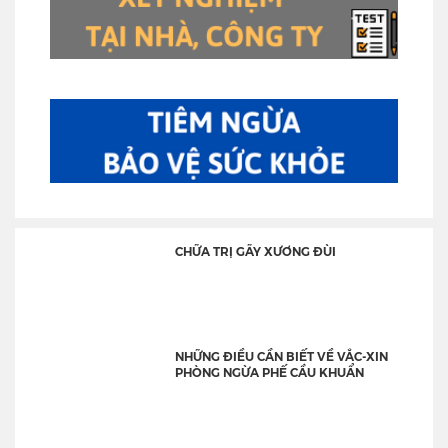
CHỮA TRỊ GÃY XƯƠNG ĐÙI
NHỮNG ĐIỀU CẦN BIẾT VỀ VẮC-XIN
PHÒNG NGỪA PHẾ CẦU KHUẨN