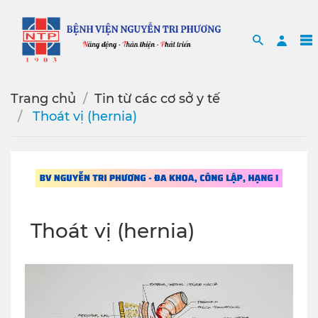
Search
Sea
Trang chủ
Tin từ các cơ sở y tế
️ Thoát vị (hernia)
️ Thoát vị (hernia)