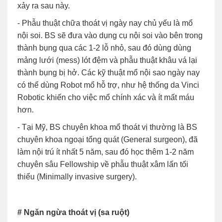
xảy ra sau này.
- Phẫu thuật chữa thoát vị ngày nay chủ yếu là mổ
nội soi. BS sẽ đưa vào dụng cụ nội soi vào bên trong
thành bụng qua các 1-2 lỗ nhỏ, sau đó dùng dùng
mảng lưới (mess) lót đệm và phẫu thuật khâu vá lại
thành bụng bị hở. Các kỹ thuật mổ nội sao ngày nay
có thể dùng Robot mổ hỗ trợ, như hệ thống da Vinci
Robotic khiến cho việc mổ chính xác và ít mất máu
hơn.
- Tại Mỹ, BS chuyên khoa mổ thoát vị thường là BS
chuyên khoa ngoại tổng quát (General surgeon), đã
làm nội trú ít nhất 5 năm, sau đó học thêm 1-2 năm
chuyên sâu Fellowship về phẫu thuật xâm lấn tối
thiểu (Minimally invasive surgery).
# Ngăn ngừa thoát vị (sa ruột)