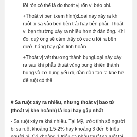
lồi rốn có thể là do thoát vị rốn vì béo phì.
+Thoát vị bẹn (xem hình):Loại này xảy ra khi
ruột bị sa vào bẹn bên trái hay bên phải. Thoát
vị bẹn thường xảy ra nhiều hơn ở đàn ông. Khi
đó, quý ông sẽ cảm thấy có cục u lồi ra bên
dưới háng hay gần tinh hoàn.
+Thoát vị vết thương thành bụngLoại này xảy
ra sau khi phẫu thuật vùng bụng khiến thành
bụng và cơ bụng yếu đi, dần dần tạo ra khe hỡ
để ruột có thể
# Sa ruột xảy ra nhiều, nhưng thoát vị bao tử
(thoát vị khe hoành) là loại hay gặp nhất
- Sa ruột xảy ra khá nhiều. Tại Mỹ, ước tính số người
bị sa ruột khoảng 1.5-2% hay khoảng 3 đến 6 triệu
người bị. Có khoảng 1 triệu ca phẫu thuật sa ruột tại