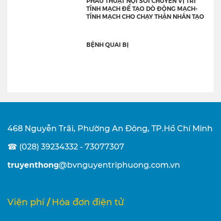
PHẪU THUẬT NỘI SOI CHUYỂN VỊ TRÍ
TĨNH MẠCH ĐỂ TẠO DÒ ĐỘNG MẠCH-
TĨNH MẠCH CHO CHẠY THẬN NHÂN TẠO
BỆNH QUAI BỊ
468 Nguyễn Trãi, Phường An Đông, TP.Hồ Chí Minh
☎ (028) 39234332 - 73077307
truyenthong
@bvnguyentriphuong.com.vn
/
Viện phí
Hóa đơn điện tử