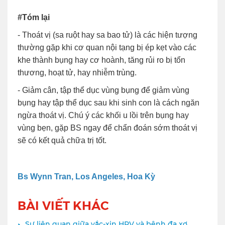
#Tóm lại
- Thoát vị (sa ruột hay sa bao tử) là các hiện tượng
thường gặp khi cơ quan nội tạng bị ép kẹt vào các
khe thành bụng hay cơ hoành, tăng rủi ro bị tổn
thương, hoạt tử, hay nhiễm trùng.
- Giảm cân, tập thể dục vùng bụng để giảm vùng
bụng hay tập thể dục sau khi sinh con là cách ngăn
ngừa thoát vị. Chú ý các khối u lồi trên bụng hay
vùng bẹn, gặp BS ngay để chẩn đoán sớm thoát vị
sẽ có kết quả chữa trị tốt.
Bs Wynn Tran, Los Angeles, Hoa Kỳ
BÀI VIẾT KHÁC
Sự liên quan giữa vắc-xin HPV và bệnh đa xơ