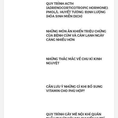
QUY TRÌNH ACTH
(ADRENOCORTICOTROPIC HORMONE):
PMOL/L: HUYẾT TƯƠNG: ĐỊNH LƯỢNG
(HÓA SINH MIỄN DỊCH)
NHỮNG MÓN ĂN KHIẾN TRIỆU CHỨNG
CỦA BỆNH CÚM VÀ CẢM LẠNH NGÀY
CÀNG NHIỀU HƠN
NHỮNG THẮC MẮC VỀ CHU KÌ KINH
NGUYỆT
CẦN LƯU Ý NHỮNG GÌ KHI BỔ SUNG
VITAMIN CHO PHÙ HỢP?
QUY TRÌNH GÂY MÊ NỘI KHÍ QUẢN