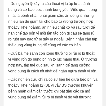
- Do nguyên lý xảy ra của thoát vị là áp lực thành
bụng và cơ bao bọc thành bụng yếu. Việc quan trọng
nhất là bệnh nhân phải giảm cân, ăn uống ít nhưng
nhiều lần để giảm tải cho bao tử (trong trường hợp
thoát vị khe hoành), ăn nhiều chất xơ và rau tươi để
hạn chế táo bón vì mỗi lần táo bón đi cầu sẽ tăng rủi
ro ruột hay bao tử bị đẩy ra ngoài. Bệnh nhân cần tập
thể dụng vùng bụng để củng cố các cơ bắp.
- Quý bà mẹ sanh con xong thường bị rủi ro bị thoát
vị vùng rốn do bụng phình to lúc mang thai. Ở trường
hợp này, tập thể dục sau khi sanh để tăng cường
vòng bụng là cách tốt nhất để ngăn ngừa thoát vị rốn.
- Các nghiên cứu chỉ ra có sự liên hệ giữa béo phì và
thoát vị khe hoành (2)(3), vì vậy BS thường khuyên
bệnh nhân giảm cân trước khi bắt đầu các ca mổ
vùng bụng để giảm rủi ro bị thoát vị do vết thương.