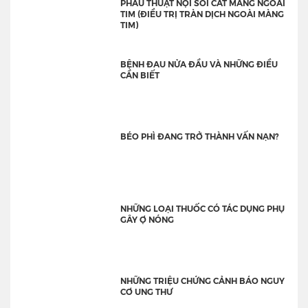
PHẪU THUẬT NỘI SOI CẮT MÀNG NGOÀI
TIM (ĐIỀU TRỊ TRÀN DỊCH NGOÀI MÀNG
TIM)
BỆNH ĐAU NỬA ĐẦU VÀ NHỮNG ĐIỀU
CẦN BIẾT
BÉO PHÌ ĐANG TRỞ THÀNH VẤN NẠN?
NHỮNG LOẠI THUỐC CÓ TÁC DỤNG PHỤ
GÂY Ợ NÓNG
NHỮNG TRIỆU CHỨNG CẢNH BÁO NGUY
CƠ UNG THƯ