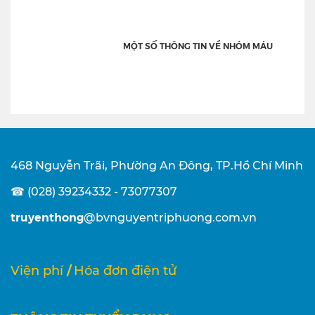
MỘT SỐ THÔNG TIN VỀ NHÓM MÁU
468 Nguyễn Trãi, Phường An Đông, TP.Hồ Chí Minh
☎ (028) 39234332 - 73077307
truyenthong
@bvnguyentriphuong.com.vn
/
Viện phí
Hóa đơn điện tử