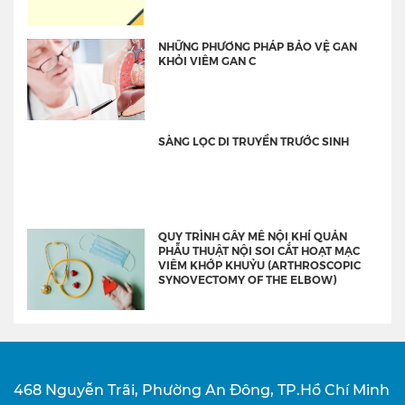
NHỮNG PHƯƠNG PHÁP BẢO VỆ GAN
KHỎI VIÊM GAN C
SÀNG LỌC DI TRUYỀN TRƯỚC SINH
QUY TRÌNH GÂY MÊ NỘI KHÍ QUẢN
PHẪU THUẬT NỘI SOI CẮT HOẠT MẠC
VIÊM KHỚP KHUỶU (ARTHROSCOPIC
SYNOVECTOMY OF THE ELBOW)
468 Nguyễn Trãi, Phường An Đông, TP.Hồ Chí Minh