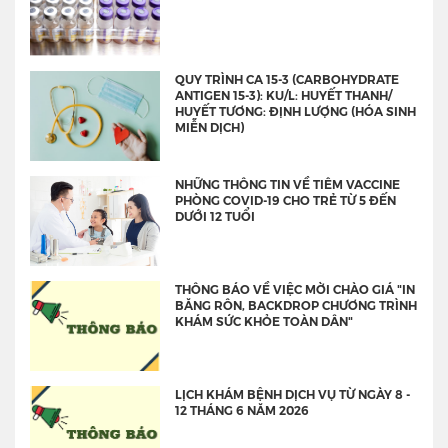
QUY TRÌNH CA 15-3 (CARBOHYDRATE
ANTIGEN 15-3): KU/L: HUYẾT THANH/
HUYẾT TƯƠNG: ĐỊNH LƯỢNG (HÓA SINH
MIỄN DỊCH)
NHỮNG THÔNG TIN VỀ TIÊM VACCINE
PHÒNG COVID-19 CHO TRẺ TỪ 5 ĐẾN
DƯỚI 12 TUỔI
THÔNG BÁO VỀ VIỆC MỜI CHÀO GIÁ "IN
BĂNG RÔN, BACKDROP CHƯƠNG TRÌNH
KHÁM SỨC KHỎE TOÀN DÂN"
LỊCH KHÁM BỆNH DỊCH VỤ TỪ NGÀY 8 -
12 THÁNG 6 NĂM 2026