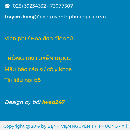
☎ (028) 39234332 - 73077307
truyenthong
@bvnguyentriphuong.com.vn
/
Viện phí
Hóa đơn điện tử
THÔNG TIN TUYỂN DỤNG
Mẫu báo cáo sự cố y khoa
Tài liệu nội bộ
iweb247
Design
by bởi
Copyright @ 2016 by BỆNH VIỆN NGUYỄN TRI PHƯƠNG - All