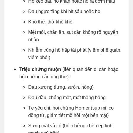
Ho kéo dài, ho khan hoặc ho ra đờm máu
Đau ngực tăng khi hít sâu hoặc ho
Khó thở, thở khò khè
Mệt mỏi, chán ăn, sụt cân không rõ nguyên
nhân
Nhiễm trùng hô hấp tái phát (viêm phế quản,
viêm phổi)
Triệu chứng muộn
(liên quan đến di căn hoặc
hội chứng cận ung thư):
Đau xương (lưng, sườn, hông)
Đau đầu, chóng mặt, mất thăng bằng
Tê yếu chi, hội chứng Horner (sụp mi, co
đồng tử, giảm tiết mồ hôi một bên mặt)
Sưng mặt và cổ (hội chứng chèn ép tĩnh