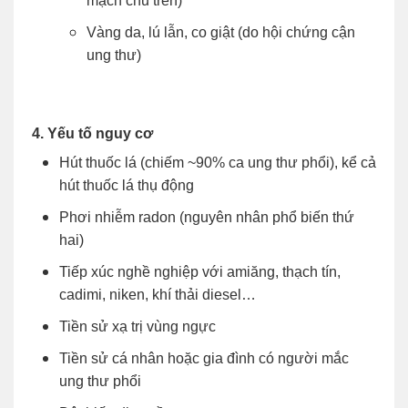
mạch chủ trên)
Vàng da, lú lẫn, co giật (do hội chứng cận
ung thư)
4. Yếu tố nguy cơ
Hút thuốc lá (chiếm ~90% ca ung thư phổi), kể cả
hút thuốc lá thụ động
Phơi nhiễm radon (nguyên nhân phổ biến thứ
hai)
Tiếp xúc nghề nghiệp với amiăng, thạch tín,
cadimi, niken, khí thải diesel…
Tiền sử xạ trị vùng ngực
Tiền sử cá nhân hoặc gia đình có người mắc
ung thư phổi