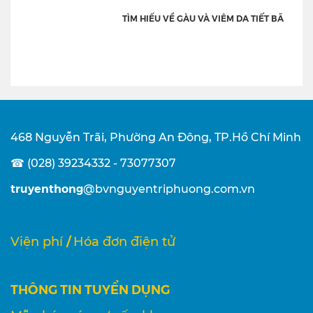
TÌM HIỂU VỀ GÀU VÀ VIÊM DA TIẾT BÃ
468 Nguyễn Trãi, Phường An Đông, TP.Hồ Chí Minh
☎ (028) 39234332 - 73077307
truyenthong
@bvnguyentriphuong.com.vn
/
Viện phí
Hóa đơn điện tử
THÔNG TIN TUYỂN DỤNG