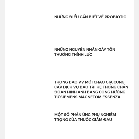
NHỮNG ĐIỀU CẦN BIẾT VỀ PROBIOTIC
NHỮNG NGUYÊN NHÂN GÂY TỔN
THƯƠNG THÍNH LỰC
THÔNG BÁO VV MỜI CHÀO GIÁ CUNG
CẤP DỊCH VỤ BẢO TRÌ HỆ THỐNG CHẨN
ĐOÁN HÌNH ẢNH BẰNG CỘNG HƯỞNG
TỪ SIEMENS MAGNETOM ESSENZA
MỘT SỐ PHẢN ỨNG PHỤ NGHIÊM
TRỌNG CỦA THUỐC GIẢM ĐAU