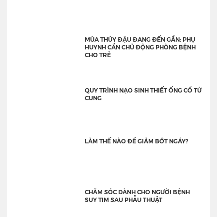
MÙA THỦY ĐẬU ĐANG ĐẾN GẦN: PHỤ
HUYNH CẦN CHỦ ĐỘNG PHÒNG BỆNH
CHO TRẺ
QUY TRÌNH NẠO SINH THIẾT ỐNG CỔ TỬ
CUNG
LÀM THẾ NÀO ĐỂ GIẢM BỚT NGÁY?
CHĂM SÓC DÀNH CHO NGƯỜI BỆNH
SUY TIM SAU PHẪU THUẬT