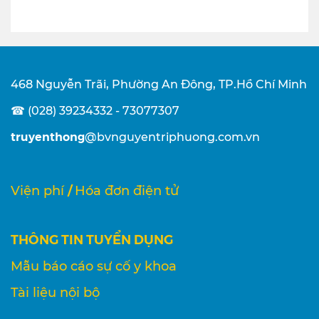
468 Nguyễn Trãi, Phường An Đông, TP.Hồ Chí Minh
☎ (028) 39234332 - 73077307
truyenthong
@bvnguyentriphuong.com.vn
/
Viện phí
Hóa đơn điện tử
THÔNG TIN TUYỂN DỤNG
Mẫu báo cáo sự cố y khoa
Tài liệu nội bộ