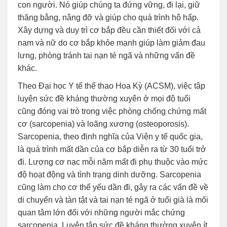
con người. Nó giúp chúng ta đứng vững, đi lại, giữ
thăng bằng, nâng đỡ và giúp cho quá trình hô hấp.
Xây dựng và duy trì cơ bắp đều cần thiết đối với cả
nam và nữ do cơ bắp khỏe mạnh giúp làm giảm đau
lưng, phòng tránh tai nạn té ngã và những vấn đề
khác.
Theo Đại học Y tế thể thao Hoa Kỳ (ACSM), việc tập
luyện sức đề kháng thường xuyên ở mọi độ tuổi
cũng đóng vai trò trong việc phòng chống chứng mất
cơ (sarcopenia) và loãng xương (osteoporosis).
Sarcopenia, theo định nghĩa của Viện y tế quốc gia,
là quá trình mất dần của cơ bắp diễn ra từ 30 tuổi trở
đi. Lượng cơ nạc mỗi năm mất đi phụ thuộc vào mức
độ hoạt động và tình trạng dinh dưỡng. Sarcopenia
cũng làm cho cơ thể yếu dần đi, gây ra các vấn đề về
di chuyển và tàn tật và tai nạn té ngã ở tuổi già là mối
quan tâm lớn đối với những người mắc chứng
sarcopenia. Luyện tập sức đề kháng thường xuyên ít