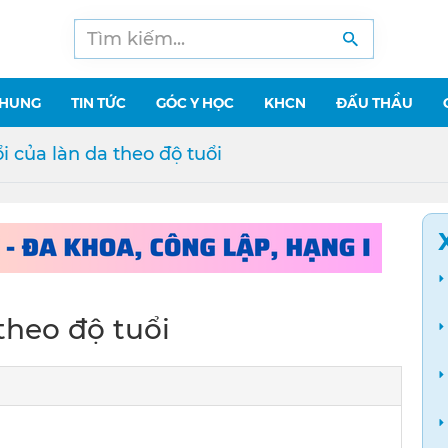
CHUNG
TIN TỨC
GÓC Y HỌC
KHCN
ĐẤU THẦU
i của làn da theo độ tuổi
theo độ tuổi