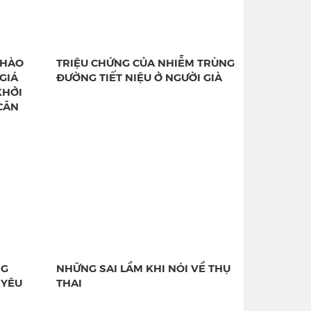
CHÀO
TRIỆU CHỨNG CỦA NHIỄM TRÙNG
GIÁ
ĐƯỜNG TIẾT NIỆU Ở NGƯỜI GIÀ
KHỞI
CĂN
NG
NHỮNG SAI LẦM KHI NÓI VỀ THỤ
 YÊU
THAI