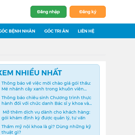
Đăng nhập
Đăng ký
GÓC BỆNH NHÂN
GÓC TRI ÂN
LIÊN HỆ
XEM NHIỀU NHẤT
Thông báo về việc mời chào giá gói thầu:
Mé nhánh cây xanh trong khuôn viên
bệnh viện
Thông báo chiêu sinh Chương trình thực
hành đối với chức danh Bác sĩ y khoa và
Điều dưỡng năm 2024
️ Mở thêm dịch vụ dành cho khách hàng:
gói khám định kỳ được quản lý, tư vấn
Thẩm mỹ nội khoa là gì? Dùng những kỹ
thuật gì?