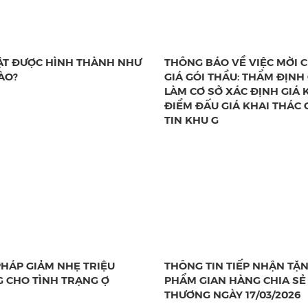
ẬT ĐƯỢC HÌNH THÀNH NHƯ
THÔNG BÁO VỀ VIỆC MỜI 
ÀO?
GIÁ GÓI THẦU: THẨM ĐỊNH 
LÀM CƠ SỞ XÁC ĐỊNH GIÁ 
ĐIỂM ĐẤU GIÁ KHAI THÁC 
TIN KHU G
PHÁP GIẢM NHẸ TRIỆU
THÔNG TIN TIẾP NHẬN TẶ
 CHO TÌNH TRẠNG Ợ
PHẨM GIAN HÀNG CHIA SẺ
THƯƠNG NGÀY 17/03/2026