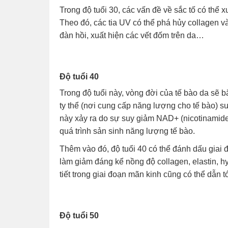
Trong độ tuổi 30, các vấn đề về sắc tố có thể 
Theo đó, các tia UV có thể phá hủy collagen v
đàn hồi, xuất hiện các vết đốm trên da…
Độ tuổi 40
Trong độ tuổi này, vòng đời của tế bào da sẽ b
ty thể (nơi cung cấp năng lượng cho tế bào) su
này xảy ra do sự suy giảm NAD+ (nicotinamide
quá trình sản sinh năng lượng tế bào.
Thêm vào đó, độ tuổi 40 có thể đánh dấu giai 
làm giảm đáng kể nồng độ collagen, elastin, hy
tiết trong giai đoạn mãn kinh cũng có thể dẫn tớ
Độ tuổi 50