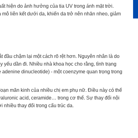
xuất hiện do ảnh hưởng của tia UV trong ánh mặt trời.
à mô liên kết dưới da, khiến da trở nên nhăn nheo, giảm
ắt đầu chậm lại một cách rõ rệt hơn. Nguyên nhân là do
y yếu dần đi. Nhiều nhà khoa học cho rằng, tình trạng
 adenine dinucleotide) - một coenzyme quan trọng trong
đoạn mãn kinh của nhiều chị em phụ nữ. Điều này có thể
aluronic acid, ceramide… trong cơ thể. Sự thay đổi nội
i nhiều thay đổi trong cấu trúc da.